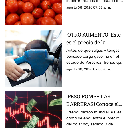
supermercados del estado de
Veracruz hoy sábado 8 de
agosto 08, 2026 07:58 a. m.
agosto del 2026. ¿Aumentó o
subió más?
¡OTRO AUMENTO! Este
es el precio de la
gasolina en Veracruz
Antes de que salgas y tengas
pensado carga gasolina en el
hoy 8 de agosto 2026
estado de Veracruz, tienes que
saber los precio hoy sábado 8
agosto 08, 2026 07:50 a. m.
de agosto del 2026; aquí
detalles.
¡PESO ROMPE LAS
BARRERAS! Conoce el
precio del dólar hoy 8
¡Preocupación mundial! Así es
cómo se encuentra el precio
de agosto 2026 en
del dólar hoy sábado 8 de
Veracruz