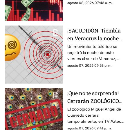
agosto del 2026 en bancos de
agosto 08, 2026 07:46 a. m.
México y Veracruz, según con
Banco de México.
¡SACUDIDÓN! Tiembla
en Veracruz la noche
de HOY viernes 7 de
Un movimiento telúrico se
registró la noche de este
agosto del 2026; ¿cuál
viernes al sur de Veracruz;
fue la magnitud y
habitantes de la zona pudieron
agosto 07, 2026 09:53 p. m.
epicentro?
percibirlo ligeramente.
¡Que no te sorprenda!
Cerrarán ZOOLÓGICO
en Veracruz; ¿será
El zoológico Miguel Ángel de
Quevedo cerrará
definitivo?
temporalmente, en TV Azteca
Veracruz te contamos los
agosto 07, 2026 09:41 p. m.