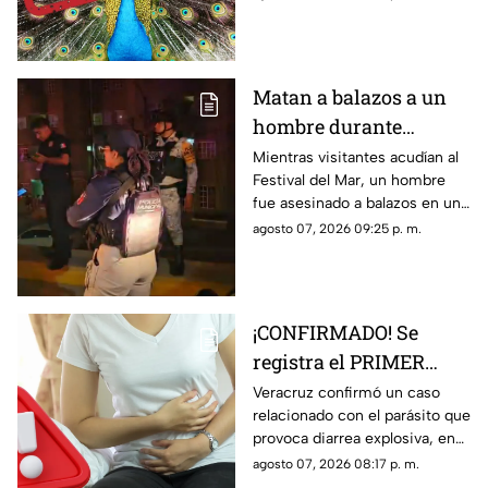
detalles.
Matan a balazos a un
hombre durante
inauguración del
Mientras visitantes acudían al
Festival del Mar, un hombre
Festival del Mar en
fue asesinado a balazos en una
Coatzacoalcos
colonia de Coatzacoalcos, en
agosto 07, 2026 09:25 p. m.
medio del contexto de
inseguridad del municipio.
¡CONFIRMADO! Se
registra el PRIMER
CASO de ‘diarrea
Veracruz confirmó un caso
relacionado con el parásito que
explosiva’ en Veracruz;
provoca diarrea explosiva, en
esto sabemos
TV Azteca Veracruz te
agosto 07, 2026 08:17 p. m.
contamos los detalles.