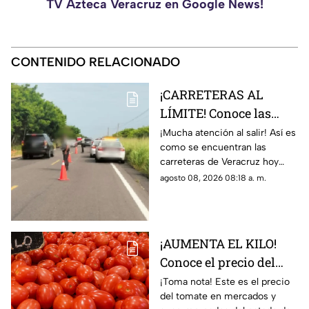
TV Azteca Veracruz en Google News!
CONTENIDO RELACIONADO
¡CARRETERAS AL
LÍMITE! Conoce las
condiciones de las
¡Mucha atención al salir! Así es
como se encuentran las
carreteras de Veracruz
carreteras de Veracruz hoy
hoy 8 de agosto 2026
sábado 8 de agosto del 2026,
agosto 08, 2026 08:18 a. m.
según lo confirmado por
Capufe y autoridades.
¡AUMENTA EL KILO!
Conoce el precio del
tomate hoy 8 de agosto
¡Toma nota! Este es el precio
del tomate en mercados y
2026 en Veracruz