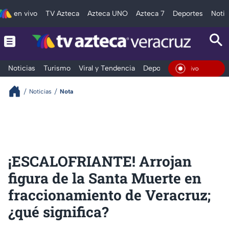
en vivo
TV Azteca
Azteca UNO
Azteca 7
Deportes
Notic
Noticias
Turismo
Viral y Tendencia
Deportes
Espectáculos
En Vi
Noticias
Nota
¡ESCALOFRIANTE! Arrojan
figura de la Santa Muerte en
fraccionamiento de Veracruz;
¿qué significa?