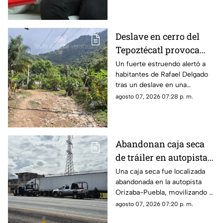
Deslave en cerro del
Tepoztécatl provoca
estruendo y preocupa a
Un fuerte estruendo alertó a
habitantes de Rafael Delgado
familias; ¿hay heridos?
tras un deslave en una
montaña, mientras familias
agosto 07, 2026 07:28 p. m.
temen que las lluvias
provoquen nuevos
desprendimientos.
Abandonan caja seca
de tráiler en autopista
de Veracruz; esto
Una caja seca fue localizada
abandonada en la autopista
sabemos
Orizaba-Puebla, movilizando a
corporaciones de seguridad
agosto 07, 2026 07:20 p. m.
que acordonaron la zona e