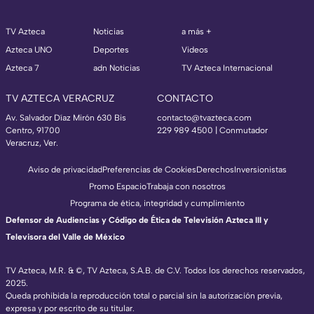
TV Azteca
Noticias
a más +
Azteca UNO
Deportes
Videos
Azteca 7
adn Noticias
TV Azteca Internacional
TV AZTECA VERACRUZ
CONTACTO
Av. Salvador Díaz Mirón 630 Bis
contacto@tvazteca.com
Centro, 91700
229 989 4500 | Conmutador
Veracruz, Ver.
Aviso de privacidad
Preferencias de Cookies
Derechos
Inversionistas
Promo Espacio
Trabaja con nosotros
Programa de ética, integridad y cumplimiento
Defensor de Audiencias y Código de Ética de Televisión Azteca III y
Televisora del Valle de México
TV Azteca, M.R. & ©, TV Azteca, S.A.B. de C.V. Todos los derechos reservados,
2025.
Queda prohibida la reproducción total o parcial sin la autorización previa,
expresa y por escrito de su titular.