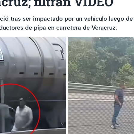
cruz; filtran VIDEO
ció tras ser impactado por un vehículo luego de
ductores de pipa en carretera de Veracruz.