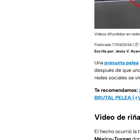
Videos difundidos en rede
Publicado 17/06/2026 | 🕑 1
Escrito por:
Jesús V. Ace
Una
presunta pelea
después de que uno 
redes sociales se vi
Te recomendamos:
BRUTAL PELEA (+
Video de riñ
El hecho ocurrió la 
México-Tuxpan
don