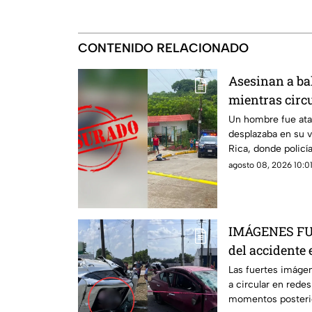
CONTENIDO RELACIONADO
Asesinan a ba
mientras circ
Poza Rica
Un hombre fue ata
desplazaba en su v
Rica, donde policía
crimen.
agosto 08, 2026 10:01
IMÁGENES FUE
del accidente 
donde un jove
Las fuertes imáge
a circular en rede
grave
momentos posteri