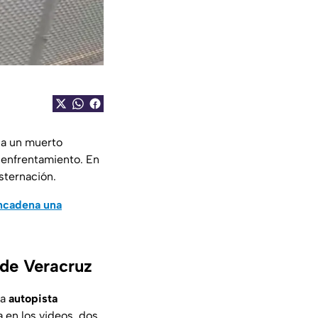
 a un muerto
 enfrentamiento. En
sternación.
encadena una
 de Veracruz
la
autopista
 en los videos, dos