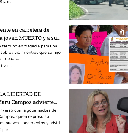
dre de su hijo.
0 p. m.
nte en carretera de
 a joven MUERTO y a su
nte herida; buscan a sus
je terminó en tragedia para una
 sobrevivió mientras que su hijo
te impacto.
8 p. m.
LA LIBERTAD DE
aru Campos advierte
gos por nuevos
onversó con la gobernadora de
Campos, quien expresó su
os nuevos lineamientos y advirtió
 la libertad de expresión.
4 p. m.