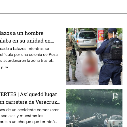
lazos a un hombre
ulaba en su unidad en
cado a balazos mientras se
ehículo por una colonia de Poza
s acordonaron la zona tras el
 p. m.
RTES | Así quedó lugar
en carretera de Veracruz
n MURIÓ; su madre está
nes de un accidente comenzaron
s sociales y muestran los
ores a un choque que terminó