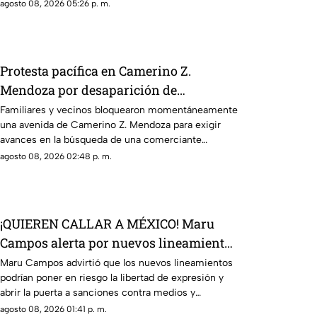
emergencia atendían el accidente.
agosto 08, 2026 05:26 p. m.
Protesta pacífica en Camerino Z.
Mendoza por desaparición de
comerciante; ¿qué exige su familia?
Familiares y vecinos bloquearon momentáneamente
una avenida de Camerino Z. Mendoza para exigir
avances en la búsqueda de una comerciante
desaparecida desde el jueves.
agosto 08, 2026 02:48 p. m.
¡QUIEREN CALLAR A MÉXICO! Maru
Campos alerta por nuevos lineamientos
y posible censura
Maru Campos advirtió que los nuevos lineamientos
podrían poner en riesgo la libertad de expresión y
abrir la puerta a sanciones contra medios y
periodistas.
agosto 08, 2026 01:41 p. m.