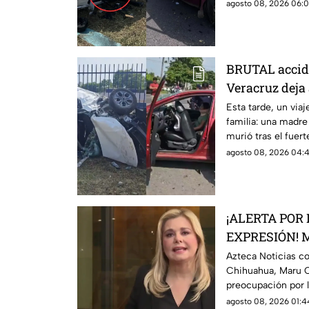
separando a una ma
agosto 08, 2026 06:0
BRUTAL accide
Veracruz deja
madre graveme
Esta tarde, un via
familia: una madre
familiares
murió tras el fuer
agosto 08, 2026 04:4
¡ALERTA POR 
EXPRESIÓN! M
posibles ries
Azteca Noticias c
Chihuahua, Maru 
lineamientos
preocupación por l
que podrían afectar
agosto 08, 2026 01:4