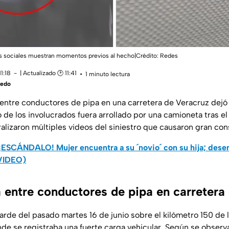
s sociales muestran momentos previos al hecho|Crédito: Redes
1:18
| Actualizado 🕑 11:41
1 minuto lectura
vedo
entre conductores de pipa en una carretera de Veracruz dejó
de los involucrados fuera arrollado por una camioneta tras el
ralizaron múltiples videos del siniestro que causaron gran con
¡ESCÁNDALO! Mujer encuentra a su ´novio´ con su hija; des
VIDEO)
a entre conductores de pipa en carretera
tarde del pasado martes 16 de junio sobre el kilómetro 150 de 
de se registraba una fuerte carga vehicular. Según se observa