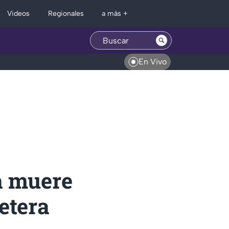
Regionales
Videos
a más +
En Vivo
a muere
etera