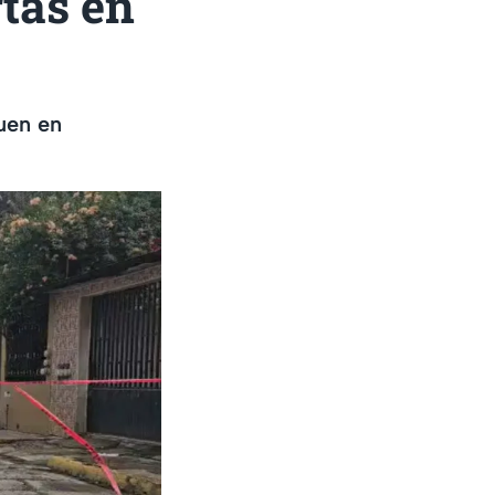
tas en
uen en