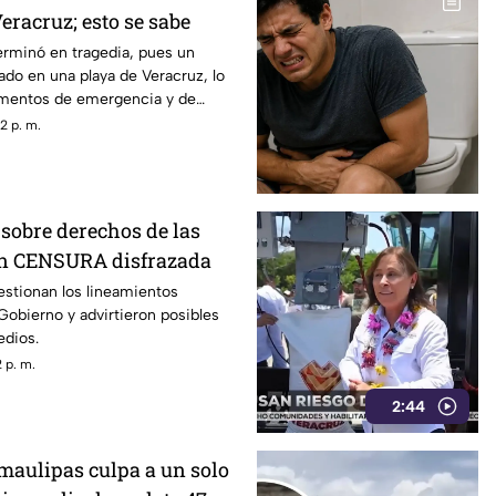
eracruz; esto se sabe
terminó en tragedia, pues un
ado en una playa de Veracruz, lo
ementos de emergencia y de
2 p. m.
sobre derechos de las
on CENSURA disfrazada
estionan los lineamientos
Gobierno y advirtieron posibles
edios.
 p. m.
2:44
amaulipas culpa a un solo