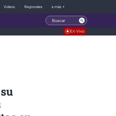
Regionales
Videos
a más +
En Vivo
 su
s