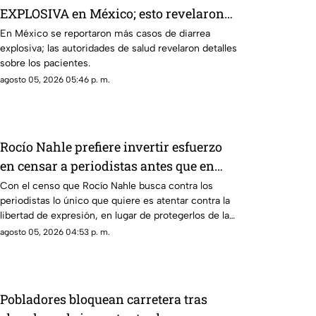
EXPLOSIVA en México; esto revelaron
de los pacientes
En México se reportaron más casos de diarrea
explosiva; las autoridades de salud revelaron detalles
sobre los pacientes.
agosto 05, 2026 05:46 p. m.
Rocío Nahle prefiere invertir esfuerzo
en censar a periodistas antes que en
protegerlos de la violencia
Con el censo que Rocío Nahle busca contra los
periodistas lo único que quiere es atentar contra la
libertad de expresión, en lugar de protegerlos de las
agresiones que se han registrado en la entidad.
agosto 05, 2026 04:53 p. m.
Pobladores bloquean carretera tras