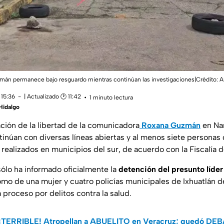
mán permanece bajo resguardo mientras continúan las investigaciones|Crédito: A
 15:36
| Actualizado 🕑 11:42
1 minuto lectura
Hidalgo
ación de la libertad de la comunicadora
Roxana Guzmán
en Nan
tinúan con diversas líneas abiertas y al menos siete personas
 realizados en municipios del sur, de acuerdo con la Fiscalía 
ólo ha informado oficialmente la
detención del presunto líder
 como de una mujer y cuatro policías municipales de Ixhuatlán d
 proceso por delitos contra la salud.
¡TERRIBLE! Atropellan a ABUELITO en Veracruz; quedó DEB