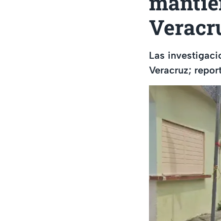
mantien
Veracr
Las investigac
Veracruz; repor