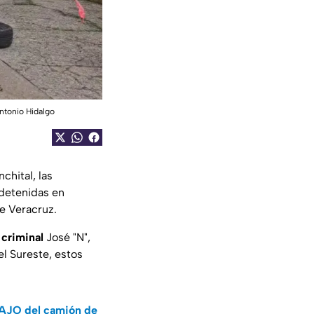
ntonio Hidalgo
chital, las
 detenidas en
de Veracruz.
 criminal
José "N",
el Sureste, estos
AJO del camión de