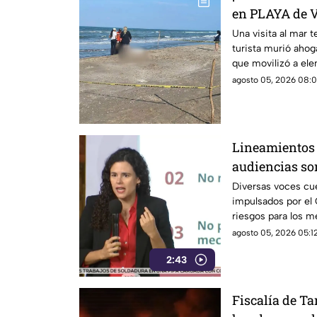
en PLAYA de V
Una visita al mar 
turista murió ahog
que movilizó a el
seguridad.
agosto 05, 2026 08:0
Lineamientos 
audiencias s
Diversas voces cu
impulsados por el 
riesgos para los m
agosto 05, 2026 05:12
2:43
Fiscalía de T