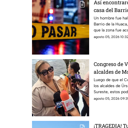
Así encontrar
casa del Barri
Veracruz
Un hombre fue hal
Barrio de la Huaca,
que la zona fue ac
agosto 05, 2026 10:32
Congreso de V
alcaldes de M
podrían ser d
Luego de que el Co
los alcaldes de Úrs
Sureste, estos pod
autoridades. Uno e
agosto 05, 2026 09:3
otro por homicidio
¡TRAGEDIA! T