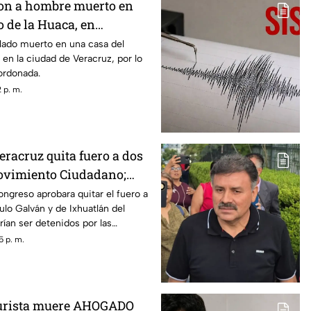
on a hombre muerto en
o de la Huaca, en
lado muerto en una casa del
 en la ciudad de Veracruz, por lo
ordonada.
 p. m.
eracruz quita fuero a dos
ovimiento Ciudadano;
etenidos
ngreso aprobara quitar el fuero a
ulo Galván y de Ixhuatlán del
rían ser detenidos por las
s acusado de desaparición y el
5 p. m.
.
urista muere AHOGADO