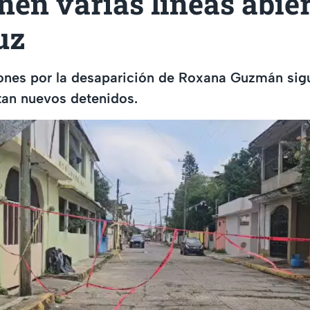
en varias líneas abier
uz
iones por la desaparición de Roxana Guzmán sig
tan nuevos detenidos.