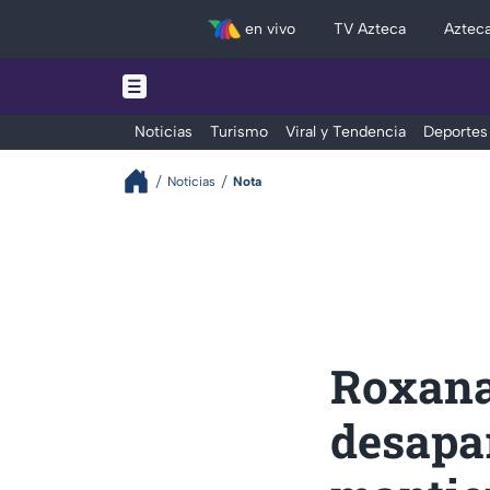
en vivo
TV Azteca
Aztec
Noticias
Turismo
Viral y Tendencia
Deportes
Noticias
Nota
Roxana
desapar