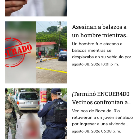
México y Veracruz, según con
Banco de México.
Asesinan a balazos a
un hombre mientras
circulaba en su unidad
Un hombre fue atacado a
balazos mientras se
en Poza Rica
desplazaba en su vehículo por
una colonia de Poza Rica,
agosto 08, 2026 10:01 p. m.
donde policías acordonaron la
zona tras el crimen.
¡Terminó ENCUER4D0!
Vecinos confrontan a
presunto ladrón en
Vecinos de Boca del Río
retuvieron a un joven señalado
Infonavit de Boca del
por ingresar a una vivienda
Río
durante la madrugada y lo
agosto 08, 2026 06:08 p. m.
entregaron a las autoridades