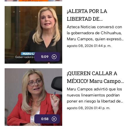
comerciante desaparecida
desde el jueves.
¡ALERTA POR LA
LIBERTAD DE
EXPRESIÓN! Maru
Azteca Noticias conversó con
la gobernadora de Chihuahua,
Campos advierte
Maru Campos, quien expresó
posibles riesgos por
su preocupación por los
agosto 08, 2026 01:44 p. m.
nuevos lineamientos
nuevos lineamientos y advirtió
5:09
que podrían afectar la libertad
de expresión.
¡QUIEREN CALLAR A
MÉXICO! Maru Campos
alerta por nuevos
Maru Campos advirtió que los
nuevos lineamientos podrían
lineamientos y posible
poner en riesgo la libertad de
censura
expresión y abrir la puerta a
agosto 08, 2026 01:41 p. m.
sanciones contra medios y
0:58
periodistas.