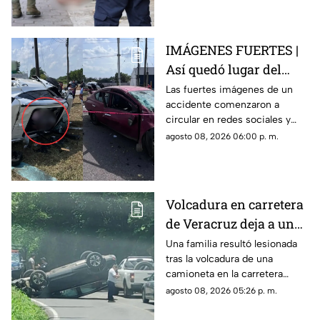
tras exhibirlo.
IMÁGENES FUERTES |
Así quedó lugar del
accidente en carretera
Las fuertes imágenes de un
accidente comenzaron a
de Veracruz donde un
circular en redes sociales y
joven MURIÓ; su madre
muestran los momentos
agosto 08, 2026 06:00 p. m.
está grave
posteriores a un choque que
terminó separando a una
madre de su hijo.
Volcadura en carretera
de Veracruz deja a una
familia lesionada
Una familia resultó lesionada
tras la volcadura de una
camioneta en la carretera
Fortín-Orizaba, donde la
agosto 08, 2026 05:26 p. m.
circulación fue cerrada
mientras cuerpos de