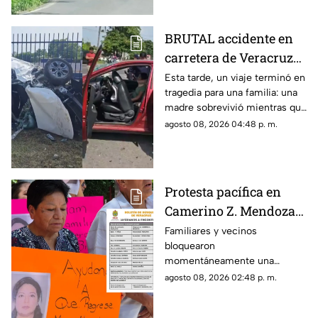
emergencia atendían el
accidente.
BRUTAL accidente en
carretera de Veracruz
deja a joven MUERTO y
Esta tarde, un viaje terminó en
tragedia para una familia: una
a su madre gravemente
madre sobrevivió mientras que
herida; buscan a sus
su hijo murió tras el fuerte
agosto 08, 2026 04:48 p. m.
familiares
impacto.
Protesta pacífica en
Camerino Z. Mendoza
por desaparición de
Familiares y vecinos
bloquearon
comerciante; ¿qué exige
momentáneamente una
su familia?
avenida de Camerino Z.
agosto 08, 2026 02:48 p. m.
Mendoza para exigir avances
en la búsqueda de una