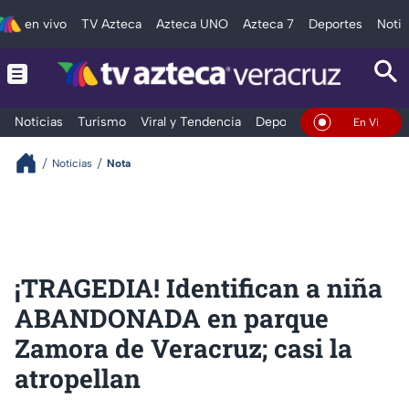
en vivo
TV Azteca
Azteca UNO
Azteca 7
Deportes
Notic
Noticias
Turismo
Viral y Tendencia
Deportes
Espectáculos
En Vivo
Noticias
Nota
¡TRAGEDIA! Identifican a niña
ABANDONADA en parque
Zamora de Veracruz; casi la
atropellan