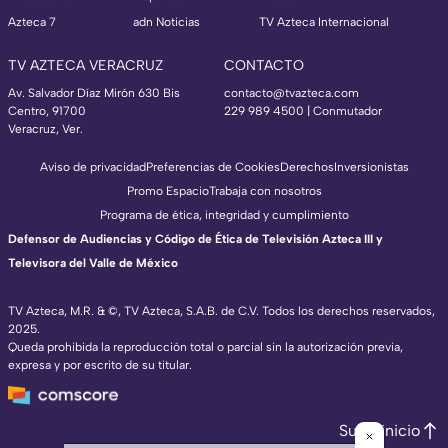
Azteca 7
adn Noticias
TV Azteca Internacional
TV AZTECA VERACRUZ
CONTACTO
Av. Salvador Díaz Mirón 630 Bis
contacto@tvazteca.com
Centro, 91700
229 989 4500 | Conmutador
Veracruz, Ver.
Aviso de privacidad
Preferencias de Cookies
Derechos
Inversionistas
Promo Espacio
Trabaja con nosotros
Programa de ética, integridad y cumplimiento
Defensor de Audiencias y Código de Ética de Televisión Azteca III y
Televisora del Valle de México
TV Azteca, M.R. & ©, TV Azteca, S.A.B. de C.V. Todos los derechos reservados,
2025.
Queda prohibida la reproducción total o parcial sin la autorización previa,
expresa y por escrito de su titular.
Subir inicio