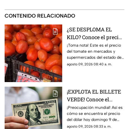
CONTENIDO RELACIONADO
¿SE DESPLOMA EL
KILO? Conoce el precio
del tomate hoy 9 de
¡Toma nota! Este es el precio
del tomate en mercados y
agosto 2026 en
supermercados del estado de
Veracruz
Veracruz hoy domingo 9 de
agosto 09, 2026 08:40 a. m.
agosto 2026. ¿Aumentó o
subió más?
¡EXPLOTA EL BILLETE
VERDE! Conoce el
precio del dólar hoy 9
¡Preocupación mundial! Así es
cómo se encuentra el precio
de agosto 2026 en
del dólar hoy domingo 9 de
Veracruz
agosto 2026 en bancos de
agosto 09, 2026 08:33 a. m.