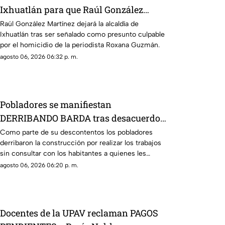
Ixhuatlán para que Raúl González
enfrente investigación por homicidio
Raúl González Martínez dejará la alcaldía de
Ixhuatlán tras ser señalado como presunto culpable
por el homicidio de la periodista Roxana Guzmán.
agosto 06, 2026 06:32 p. m.
Pobladores se manifiestan
DERRIBANDO BARDA tras desacuerdo
con construcción en Veracruz [VIDEO]
Como parte de su descontentos los pobladores
derribaron la construcción por realizar los trabajos
sin consultar con los habitantes a quienes les
afectaría.
agosto 06, 2026 06:20 p. m.
Docentes de la UPAV reclaman PAGOS