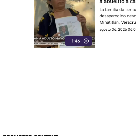
a abuelito a c
desaparecido 
La familia de Isma
desaparecido desd
Minatitlán, Veracru
saber nada de su fa
agosto 06, 2026 06:0
1:46