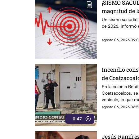
¡SISMO SACUD
magnitud de l
agosto de 202
Un sismo sacudió 
de 2026, informó e
agosto 06, 2026 09:0
Incendio cons
de Coatzacoal
En la colonia Beni
Coatzacoalcos, se 
vehículo, lo que m
emergencias.
agosto 06, 2026 06:5
0:47
Jesús Ramírez