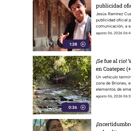
publicidad ofi
medios, hoy es
Jesús Ramírez Cuev
publicidad oficial
de censura de
comunicación, a se
censura del actual
agosto 06, 2026 06:4
1:28
¡Se fue al río
en Coatepec (
Un vehículo terminó
zona de Briones, 
elementos de eme
agosto 06, 2026 06:3
0:26
¡Incertidumbr