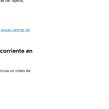
as de Tejería,
aguas negras de
 corriente en
ircula un video de