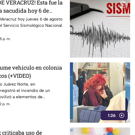
E VERACRUZ! Esta fue la
a sacudida hoy 6 de
6
Veracruz hoy jueves 6 de agosto
l Servicio Sismológico Nacional.
5 p. m.
ume vehículo en colonia
cos (+VIDEO)
to Juárez Norte, en
registró el incendio de un
ovilizó a elementos de
2 p. m.
1:26
 criticaba uso de