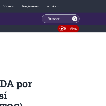
Regionales
Videos
a más +
En Vivo
DA por
sí