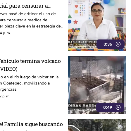
cial para censurar a
 pieza clave en estrategia
as pasó de criticar el uso de
 para censurar a medios de
l gobierno
r pieza clave en la estrategia de
 gobierno.
4 p. m.
0:36
! Vehículo termina volcado
+VIDEO)
 en el río luego de volcar en la
en Coatepec, movilizando a
rgencias.
2 p. m.
0:49
e! Familia sigue buscando