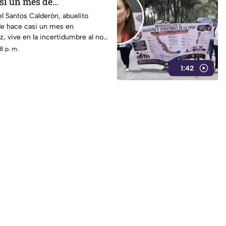
asi un mes de
en Veracruz
el Santos Calderón, abuelito
e hace casi un mes en
z, vive en la incertidumbre al no
miliar.
8 p. m.
1:42