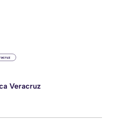
racruz
eca Veracruz