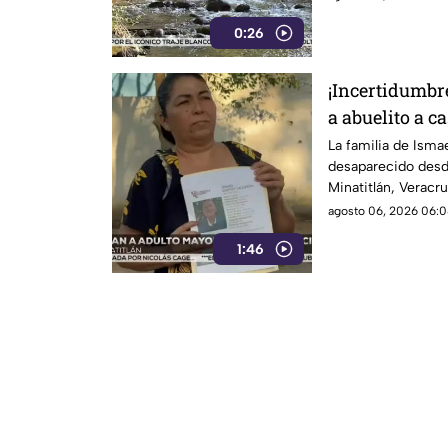
0:26
¡Incertidumbr
a abuelito a c
desaparecido 
La familia de Isma
desaparecido desd
Minatitlán, Veracru
saber nada de su fa
agosto 06, 2026 06:0
1:46