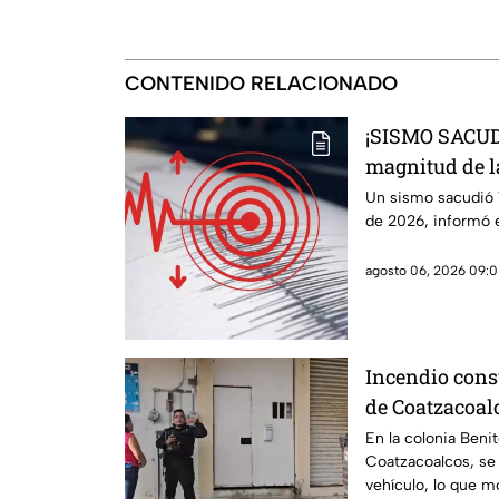
CONTENIDO RELACIONADO
¡SISMO SACUD
magnitud de l
agosto de 202
Un sismo sacudió 
de 2026, informó e
agosto 06, 2026 09:0
Incendio cons
de Coatzacoal
En la colonia Beni
Coatzacoalcos, se 
vehículo, lo que m