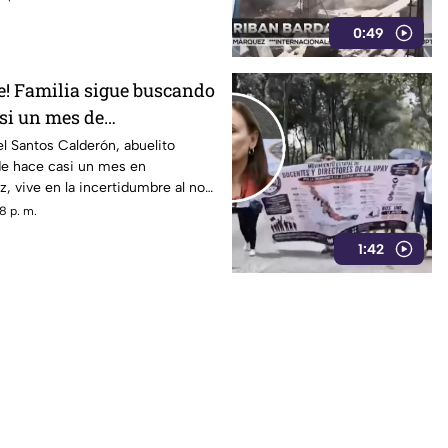
0:49
e! Familia sigue buscando
asi un mes de
en Veracruz
el Santos Calderón, abuelito
e hace casi un mes en
z, vive en la incertidumbre al no
miliar.
8 p. m.
1:42