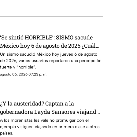
‘Se sintió HORRIBLE’: SISMO sacude
México hoy 6 de agosto de 2026 ¿Cuál
fue la magnitud?
Un sismo sacudió México hoy jueves 6 de agosto
de 2026; varios usuarios reportaron una percepción
fuerte y “horrible”.
agosto 06, 2026 07:23 p. m.
¿Y la austeridad? Captan a la
gobernadora Layda Sansores viajando
en primera clase a Madrid
A los morenistas les vale no promulgar con el
ejemplo y siguen viajando en primera clase a otros
países.