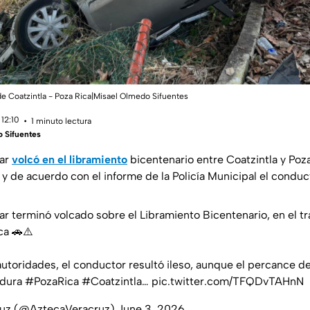
de Coatzintla - Poza Rica|Misael Olmedo Sifuentes
12:10
1 minuto lectura
 Sifuentes
lar
volcó en el libramiento
bicentenario entre Coatzintla y Poz
y de acuerdo con el informe de la Policía Municipal el conduct
lar terminó volcado sobre el Libramiento Bicentenario, en el t
ca 🚗⚠️
utoridades, el conductor resultó ileso, aunque el percance d
dura
#PozaRica
#Coatzintla
…
pic.twitter.com/TFQDvTAHnN
ruz (@AztecaVeracruz)
June 3, 2026