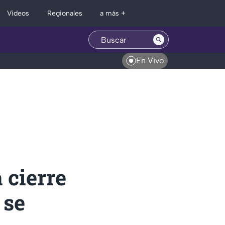
Regionales
Videos
a más +
En Vivo
 cierre
 se