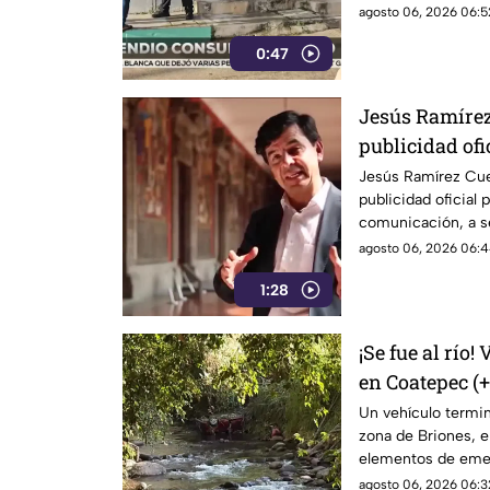
emergencias.
agosto 06, 2026 06:5
0:47
Jesús Ramírez
publicidad ofi
medios, hoy es
Jesús Ramírez Cuev
publicidad oficial
de censura de
comunicación, a se
censura del actual
agosto 06, 2026 06:4
1:28
¡Se fue al río
en Coatepec (
Un vehículo terminó
zona de Briones, 
elementos de eme
agosto 06, 2026 06:3