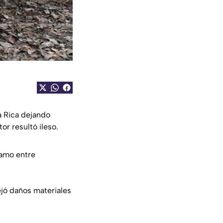
a Rica dejando
or resultó ileso.
ramo entre
ejó daños materiales