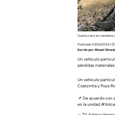
Vuelca carro en carretera 
Publicado 03/06/2026 | 🕑 
Escrito por:
Misael Olmedo
Un vehículo particu
pérdidas materiales 
Un vehículo particu
Coatzintla y Poza Ri
📌 De acuerdo con a
en la unidad.
#Volca
— TV Azteca Verac