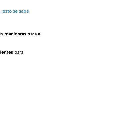
 esto se sabe
las
maniobras para el
ientes
para