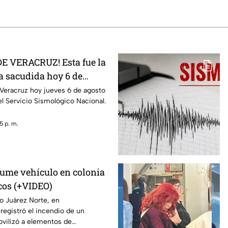
E VERACRUZ! Esta fue la
a sacudida hoy 6 de
6
Veracruz hoy jueves 6 de agosto
l Servicio Sismológico Nacional.
5 p. m.
ume vehículo en colonia
cos (+VIDEO)
to Juárez Norte, en
registró el incendio de un
ovilizó a elementos de