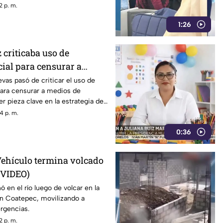
2 p. m.
1:26
 criticaba uso de
cial para censurar a
 pieza clave en estrategia
as pasó de criticar el uso de
 para censurar a medios de
l gobierno
r pieza clave en la estrategia de
 gobierno.
4 p. m.
0:36
! Vehículo termina volcado
+VIDEO)
 en el río luego de volcar en la
en Coatepec, movilizando a
rgencias.
2 p. m.