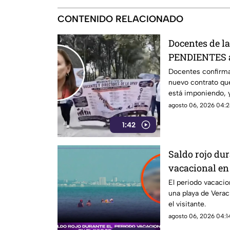
CONTENIDO RELACIONADO
Docentes de 
PENDIENTES a
Docentes confirma
nuevo contrato que
está imponiendo, 
su salario.
agosto 06, 2026 04:2
1:42
Saldo rojo dur
vacacional en
reportan prim
El periodo vacacio
una playa de Verac
el visitante.
agosto 06, 2026 04:14