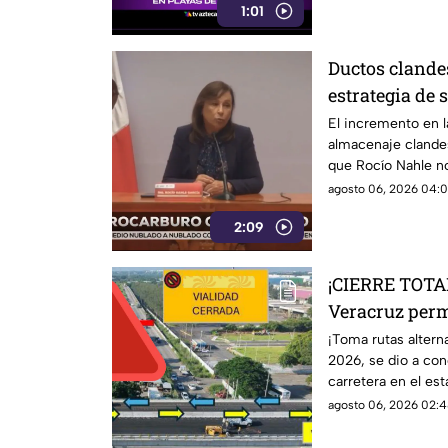
1:01
Ductos clande
estrategia de 
Rocío Nahle
El incremento en l
almacenaje clandes
que Rocío Nahle n
Seguridad pese a l
agosto 06, 2026 04:0
2:09
¡CIERRE TOTAL
Veracruz per
temporalmente
¡Toma rutas altern
2026, se dio a cono
carretera en el es
aquí detalles.
agosto 06, 2026 02:4