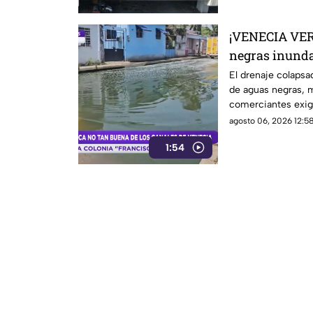
¡VENECIA VE
negras inunda
de infección 
El drenaje colapsa
de aguas negras, m
comerciantes exig
Coatzacoalcos.
agosto 06, 2026 12:58
1:54