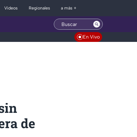
Regionales
Videos
a más +
En Vivo
sin
tera de