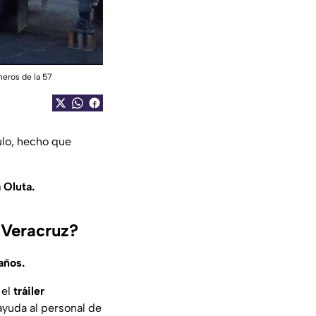
meros de la 57
culo, hecho que
 Oluta.
e Veracruz?
años.
 el
tráiler
 ayuda al personal de