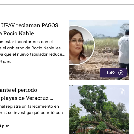
la UPAV reclaman PAGOS
 Rocío Nahle
n estar inconformes con el
 el gobierno de Rocío Nahle les
ya que el nuevo tabulador reduce
4 p. m.
1:49
ante el periodo
 playas de Veracruz:
era muerte
nal registra un fallecimiento en
ruz; se investiga qué ocurrió con
 p. m.