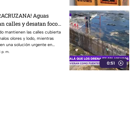
RACRUZANA! Aguas
n calles y desatan foco
en Coatzacoalcos
do mantienen las calles cubierta
alos olores y lodo, mientras
en una solución urgente en
 p. m.
0:51