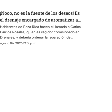
¡Nooo, no es la fuente de los deseos! Es
el drenaje encargado de aromatizar a
Poza Rica
Habitantes de Poza Rica hacen el llamado a Carlos
Barrios Rosales, quien es regidor comisionado en
Drenajes, y debería ordenar la reparación del
problema que causa malos olores.
agosto 06, 2026 12:51 p. m.