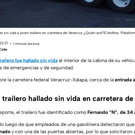
lan sin vida a joven trailero en carretera de Veracruz ¿Quién era?|Créditos: Platafor
22:21
1 minuto lectura
Coto
railero fue hallado sin vida
al interior de la cabina de su vehí
os de emergencias y de seguridad.
re la carretera federal Veracruz-Xalapa, cerca de la
entrada a
 trailero hallado sin vida en carretera d
porte, el trailero fue identificado como
Fernando “N”, de 34 
do luego de que empleados de una gasolinera detectaron que
onado
y con una de las puertas abiertas, por lo que solicitaron