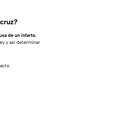
acruz?
ausa de un infarto
,
ey y así determinar
xacto