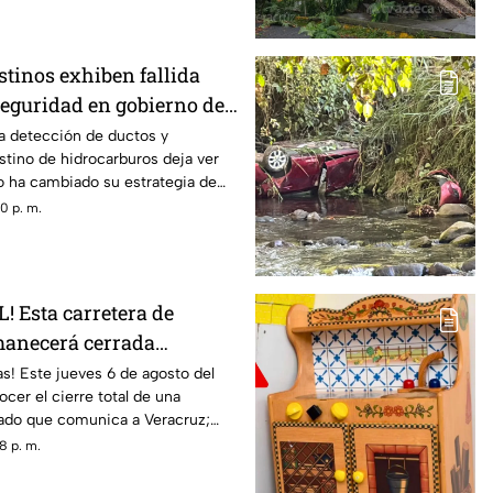
stinos exhiben fallida
seguridad en gobierno de
a detección de ductos y
tino de hidrocarburos deja ver
o ha cambiado su estrategia de
os malos resultados
0 p. m.
! Esta carretera de
manecerá cerrada
 por trabajo
as! Este jueves 6 de agosto del
cer el cierre total de una
tado que comunica a Veracruz;
8 p. m.