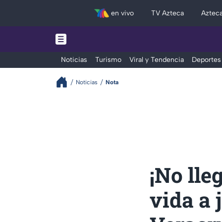
en vivo
TV Azteca
Aztec
Noticias
Turismo
Viral y Tendencia
Deportes
Noticias
Nota
¡No lle
vida a 