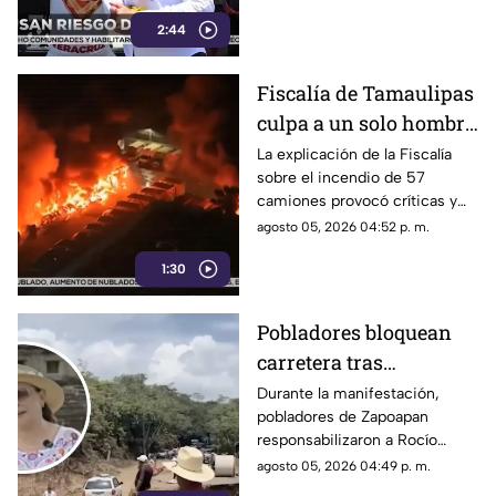
violencia
en lugar de protegerlos de las
2:44
agresiones que se han
registrado en la entidad.
Fiscalía de Tamaulipas
culpa a un solo hombre
por el incendio de un
La explicación de la Fiscalía
sobre el incendio de 57
lote 47 camiones de
camiones provocó críticas y
papitas
cuestionamientos a nivel
agosto 05, 2026 04:52 p. m.
nacional.
1:30
Pobladores bloquean
carretera tras
abandono de
Durante la manifestación,
pobladores de Zapoapan
importante obra en
responsabilizaron a Rocío
Catemaco; exigen
Nahle por no mantener un
agosto 05, 2026 04:49 p. m.
solución de Rocío
orden en su gobierno y