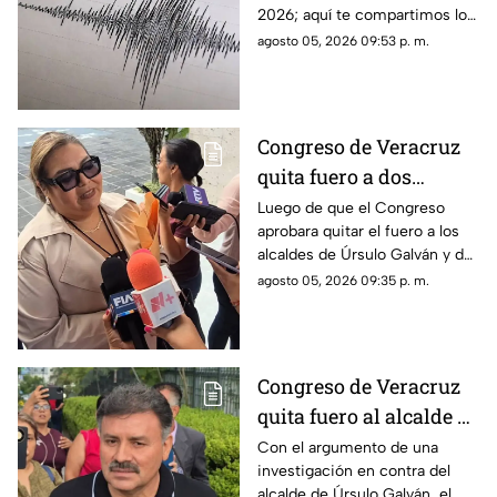
2026; aquí te compartimos los
detalles.
agosto 05, 2026 09:53 p. m.
Congreso de Veracruz
quita fuero a dos
alcaldes de
Luego de que el Congreso
aprobara quitar el fuero a los
Movimiento
alcaldes de Úrsulo Galván y de
Ciudadano; podrían ser
Ixhuatlán del Sureste, estos
agosto 05, 2026 09:35 p. m.
detenidos
podrían ser detenidos por las
autoridades. Uno es acusado
de desaparición y el otro por
homicidio.
Congreso de Veracruz
quita fuero al alcalde de
Úrsulo Galván por
Con el argumento de una
investigación en contra del
investigación en su
alcalde de Úrsulo Galván, el