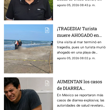
contra ¿De qué lo
Congreso de Veracruz le quitó
agosto 05, 2026 08:43 p. m.
acusan?
el fuero al edil de Movimiento
Ciudadano.
¡TRAGEDIA! Turista
muere AHOGADO en
PLAYA de Veracruz;
Una visita al mar terminó en
tragedia, pues un turista murió
esto se sabe
ahogado en una playa de
Veracruz, lo que movilizó a
agosto 05, 2026 08:02 p. m.
elementos de emergencia y de
seguridad.
AUMENTAN los casos
de DIARREA
EXPLOSIVA en México;
En México se reportaron más
casos de diarrea explosiva; las
esto revelaron de los
autoridades de salud revelaron
pacientes