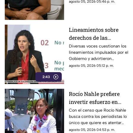
detalles sobre los pacientes.
agosto 05, 2026 05:46 p. m.
Lineamientos sobre
derechos de las
audiencias son
Diversas voces cuestionan los
lineamientos impulsados por el
CENSURA disfrazada
Gobierno y advirtieron
posibles riesgos para los
agosto 05, 2026 05:12 p. m.
medios.
2:43
Rocío Nahle prefiere
invertir esfuerzo en
censar a periodistas
Con el censo que Rocío Nahle
busca contra los periodistas lo
antes que en
único que quiere es atentar
protegerlos de la
contra la libertad de expresión,
agosto 05, 2026 04:53 p. m.