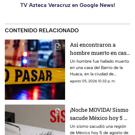
TV Azteca Veracruz en Google News!
CONTENIDO RELACIONADO
Así encontraron a
hombre muerto en casa
del Barrio de la Huaca,
Un hombre fue hallado muerto
en una casa del Barrio de la
en Veracruz
Huaca, en la ciudad de
Veracruz, por lo que la zona
agosto 05, 2026 10:32 p. m.
fue acordonada.
¡Noche MOVIDA! Sismo
sacude México hoy 5 de
agosto de 2026 ¿Cuál
Un sismo sacudió una región
de México hoy 5 de agosto de
fue la magnitud?