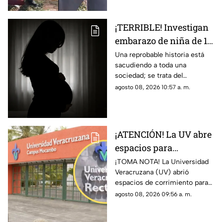
¡TERRIBLE! Investigan
embarazo de niña de 11
años; esto se sabe
Una reprobable historia está
sacudiendo a toda una
(+VIDEO)
sociedad; se trata del
embarazo de una niña de 11
agosto 08, 2026 10:57 a. m.
años; tras varias semanas su
vecino se dio cuenta del
hecho
¡ATENCIÓN! La UV abre
espacios para
aspirantes de nuevo
¡TOMA NOTA! La Universidad
Veracruzana (UV) abrió
ingreso en Veracruz;
espacios de corrimiento para
esto debe hacer
los aspirantes de nuevo
agosto 08, 2026 09:56 a. m.
ingreso; esto es lo que debes
hacer si quieres un lugar.