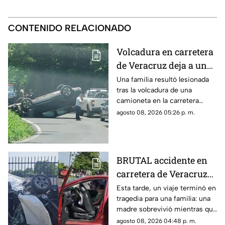
CONTENIDO RELACIONADO
Volcadura en carretera
de Veracruz deja a una
familia lesionada
Una familia resultó lesionada
tras la volcadura de una
camioneta en la carretera
Fortín-Orizaba, donde la
agosto 08, 2026 05:26 p. m.
circulación fue cerrada
mientras cuerpos de
emergencia atendían el
accidente.
BRUTAL accidente en
carretera de Veracruz
deja a joven MUERTO y
Esta tarde, un viaje terminó en
tragedia para una familia: una
a su madre gravemente
madre sobrevivió mientras que
herida; buscan a sus
su hijo murió tras el fuerte
agosto 08, 2026 04:48 p. m.