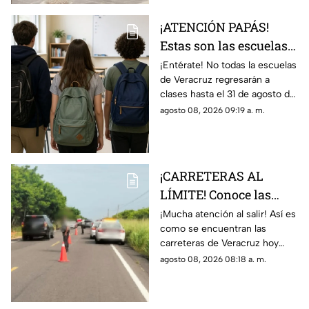
¡ATENCIÓN PAPÁS!
Estas son las escuelas
que NO REGRESARÁN a
¡Entérate! No todas la escuelas
de Veracruz regresarán a
CLASES este 31 de
clases hasta el 31 de agosto del
agosto 2026 en
2026; en TV Azteca Veracruz
agosto 08, 2026 09:19 a. m.
Veracruz
te decimos para cuáles no
aplicará.
¡CARRETERAS AL
LÍMITE! Conoce las
condiciones de las
¡Mucha atención al salir! Así es
como se encuentran las
carreteras de Veracruz
carreteras de Veracruz hoy
hoy 8 de agosto 2026
sábado 8 de agosto del 2026,
agosto 08, 2026 08:18 a. m.
según lo confirmado por
Capufe y autoridades.