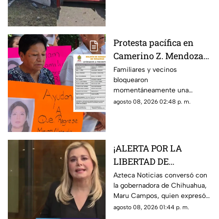
familiares
impacto.
Protesta pacífica en
Camerino Z. Mendoza
por desaparición de
Familiares y vecinos
bloquearon
comerciante; ¿qué exige
momentáneamente una
su familia?
avenida de Camerino Z.
agosto 08, 2026 02:48 p. m.
Mendoza para exigir avances
en la búsqueda de una
comerciante desaparecida
desde el jueves.
¡ALERTA POR LA
LIBERTAD DE
EXPRESIÓN! Maru
Azteca Noticias conversó con
la gobernadora de Chihuahua,
Campos advierte
Maru Campos, quien expresó
posibles riesgos por
su preocupación por los
agosto 08, 2026 01:44 p. m.
nuevos lineamientos
nuevos lineamientos y advirtió