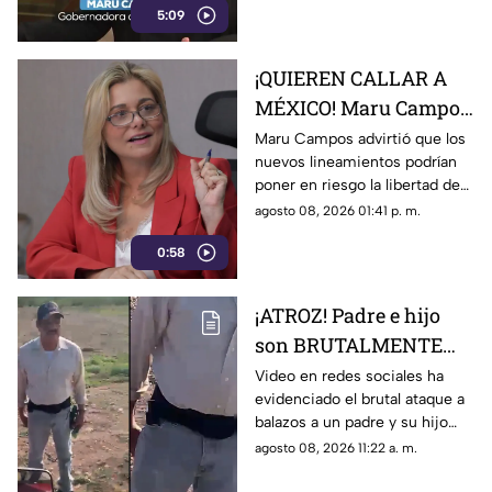
5:09
que podrían afectar la libertad
de expresión.
¡QUIEREN CALLAR A
MÉXICO! Maru Campos
alerta por nuevos
Maru Campos advirtió que los
nuevos lineamientos podrían
lineamientos y posible
poner en riesgo la libertad de
censura
expresión y abrir la puerta a
agosto 08, 2026 01:41 p. m.
sanciones contra medios y
0:58
periodistas.
¡ATROZ! Padre e hijo
son BRUTALMENTE
atacados con arma en
Video en redes sociales ha
evidenciado el brutal ataque a
riña; hay un MUERTO
balazos a un padre y su hijo
(+VIDEO)
que dejó a un muerto; esto es
agosto 08, 2026 11:22 a. m.
lo que se sabe del caso. Aquí
detalles.