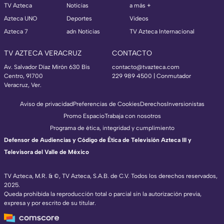
TV Azteca
Noticias
a más +
Azteca UNO
Deportes
Videos
Azteca 7
adn Noticias
TV Azteca Internacional
TV AZTECA VERACRUZ
CONTACTO
Av. Salvador Díaz Mirón 630 Bis
contacto@tvazteca.com
Centro, 91700
229 989 4500 | Conmutador
Veracruz, Ver.
Aviso de privacidad
Preferencias de Cookies
Derechos
Inversionistas
Promo Espacio
Trabaja con nosotros
Programa de ética, integridad y cumplimiento
Defensor de Audiencias y Código de Ética de Televisión Azteca III y
Televisora del Valle de México
TV Azteca, M.R. & ©, TV Azteca, S.A.B. de C.V. Todos los derechos reservados,
2025.
Queda prohibida la reproducción total o parcial sin la autorización previa,
expresa y por escrito de su titular.