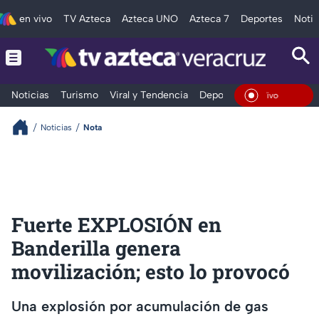
en vivo
TV Azteca
Azteca UNO
Azteca 7
Deportes
Notic
Noticias
Turismo
Viral y Tendencia
Deportes
Espectáculos
En Vivo
Noticias
Nota
Fuerte EXPLOSIÓN en
Banderilla genera
movilización; esto lo provocó
Una explosión por acumulación de gas