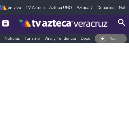
en vivo
TV Azteca
Azteca UNO
Azteca 7
Deportes
Notic
Noticias
Turismo
Viral y Tendencia
Deportes
Espectáculos
En Vivo