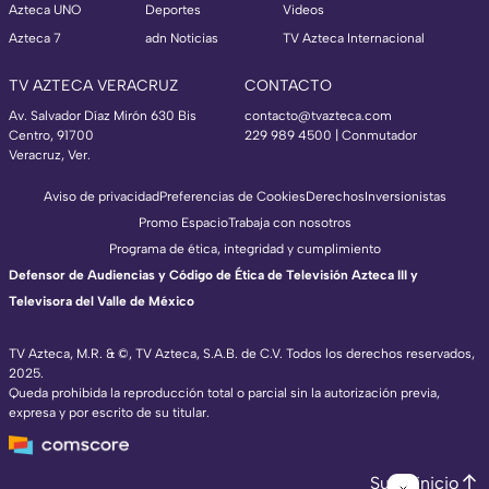
Azteca UNO
Deportes
Videos
Azteca 7
adn Noticias
TV Azteca Internacional
TV AZTECA VERACRUZ
CONTACTO
Av. Salvador Díaz Mirón 630 Bis
contacto@tvazteca.com
Centro, 91700
229 989 4500 | Conmutador
Veracruz, Ver.
Aviso de privacidad
Preferencias de Cookies
Derechos
Inversionistas
Promo Espacio
Trabaja con nosotros
Programa de ética, integridad y cumplimiento
Defensor de Audiencias y Código de Ética de Televisión Azteca III y
Televisora del Valle de México
TV Azteca, M.R. & ©, TV Azteca, S.A.B. de C.V. Todos los derechos reservados,
2025.
Queda prohibida la reproducción total o parcial sin la autorización previa,
expresa y por escrito de su titular.
Subir inicio