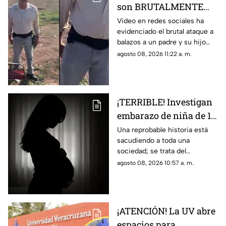
son BRUTALMENTE
atacados con arma en
Video en redes sociales ha
evidenciado el brutal ataque a
riña; hay un MUERTO
balazos a un padre y su hijo
(+VIDEO)
que dejó a un muerto; esto es
agosto 08, 2026 11:22 a. m.
lo que se sabe del caso. Aquí
detalles.
¡TERRIBLE! Investigan
embarazo de niña de 11
años; esto se sabe
Una reprobable historia está
sacudiendo a toda una
(+VIDEO)
sociedad; se trata del
embarazo de una niña de 11
agosto 08, 2026 10:57 a. m.
años; tras varias semanas su
vecino se dio cuenta del
hecho
¡ATENCIÓN! La UV abre
espacios para