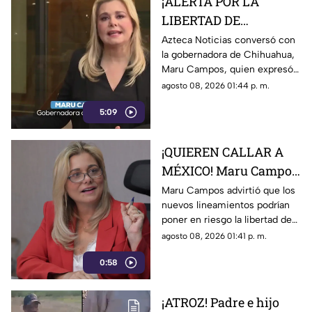
¡ALERTA POR LA
LIBERTAD DE
EXPRESIÓN! Maru
Azteca Noticias conversó con
la gobernadora de Chihuahua,
Campos advierte
Maru Campos, quien expresó
posibles riesgos por
su preocupación por los
agosto 08, 2026 01:44 p. m.
nuevos lineamientos
nuevos lineamientos y advirtió
5:09
que podrían afectar la libertad
de expresión.
¡QUIEREN CALLAR A
MÉXICO! Maru Campos
alerta por nuevos
Maru Campos advirtió que los
nuevos lineamientos podrían
lineamientos y posible
poner en riesgo la libertad de
censura
expresión y abrir la puerta a
agosto 08, 2026 01:41 p. m.
sanciones contra medios y
0:58
periodistas.
¡ATROZ! Padre e hijo