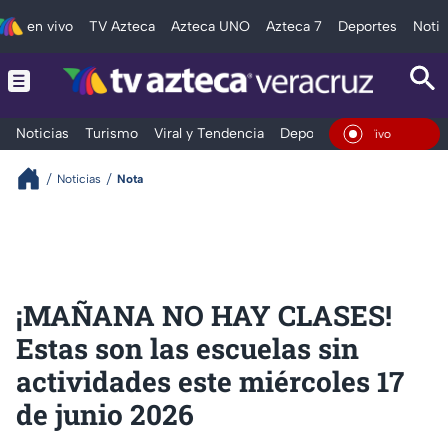
en vivo
TV Azteca
Azteca UNO
Azteca 7
Deportes
Notic
Noticias
Turismo
Viral y Tendencia
Deportes
Espectáculos
En Vi
Noticias
Nota
¡MAÑANA NO HAY CLASES!
Estas son las escuelas sin
actividades este miércoles 17
de junio 2026