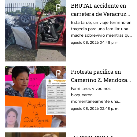
accidente.
BRUTAL accidente en
carretera de Veracruz
deja a joven MUERTO y
Esta tarde, un viaje terminó en
tragedia para una familia: una
a su madre gravemente
madre sobrevivió mientras que
herida; buscan a sus
su hijo murió tras el fuerte
agosto 08, 2026 04:48 p. m.
familiares
impacto.
Protesta pacífica en
Camerino Z. Mendoza
por desaparición de
Familiares y vecinos
bloquearon
comerciante; ¿qué exige
momentáneamente una
su familia?
avenida de Camerino Z.
agosto 08, 2026 02:48 p. m.
Mendoza para exigir avances
en la búsqueda de una
comerciante desaparecida
desde el jueves.