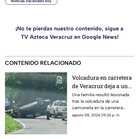
Noticias nacionales hoy
¡No te pierdas nuestro contenido, sigue a
TV Azteca Veracruz en Google News!
CONTENIDO RELACIONADO
Volcadura en carretera
de Veracruz deja a una
familia lesionada
Una familia resultó lesionada
tras la volcadura de una
camioneta en la carretera
Fortín-Orizaba, donde la
agosto 08, 2026 05:26 p. m.
circulación fue cerrada
mientras cuerpos de
emergencia atendían el