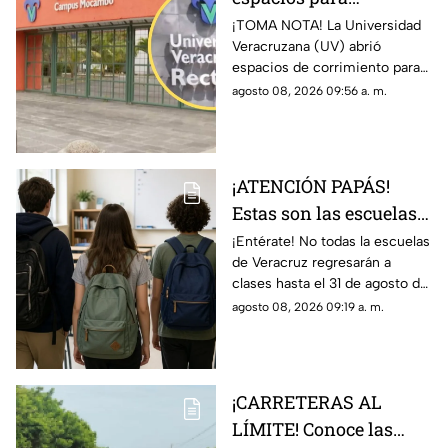
aspirantes de nuevo
¡TOMA NOTA! La Universidad
Veracruzana (UV) abrió
ingreso en Veracruz;
espacios de corrimiento para
esto debe hacer
los aspirantes de nuevo
agosto 08, 2026 09:56 a. m.
ingreso; esto es lo que debes
hacer si quieres un lugar.
¡ATENCIÓN PAPÁS!
Estas son las escuelas
que NO REGRESARÁN a
¡Entérate! No todas la escuelas
de Veracruz regresarán a
CLASES este 31 de
clases hasta el 31 de agosto del
agosto 2026 en
2026; en TV Azteca Veracruz
agosto 08, 2026 09:19 a. m.
Veracruz
te decimos para cuáles no
aplicará.
¡CARRETERAS AL
LÍMITE! Conoce las