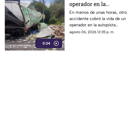
operador en la
autopista Puebla -
En menos de unas horas, otro
accidente cobró la vida de un
Veracruz tras brutal
operador en la autopista
impacto
Puebla - Veracruz, provocando
agosto 06, 2026 12:35 p. m.
afectaciones viales y una
0:34
intensa movilización