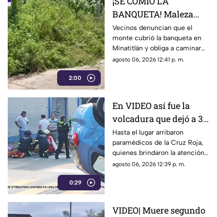
¡SE COMIÓ LA
BANQUETA! Maleza
invade calles y pone en
Vecinos denuncian que el
monte cubrió la banqueta en
riesgo a peatones en
Minatitlán y obliga a caminar
Minatitlán
sobre las calles, mientras
agosto 06, 2026 12:41 p. m.
temen accidentes y la
2:00
presencia de animales.
En VIDEO así fue la
volcadura que dejó a 3
personas lesionadas en
Hasta el lugar arribaron
paramédicos de la Cruz Roja,
Córdoba
quienes brindaron la atención
necesaria para las tres
agosto 06, 2026 12:39 p. m.
personas que resultaron
0:29
lesionadas por el impacto.
VIDEO| Muere segundo