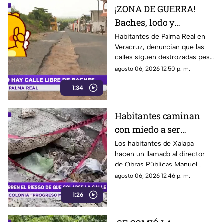
¡ZONA DE GUERRA!
Baches, lodo y
socavones desesperan
Habitantes de Palma Real en
Veracruz, denuncian que las
a vecinos de Palma
calles siguen destrozadas pese
Real en Veracruz
a las promesas de reparación y
agosto 06, 2026 12:50 p. m.
exigen atención urgente de
1:34
autoridades.
Habitantes caminan
con miedo a ser
tragados por
Los habitantes de Xalapa
hacen un llamado al director
TREMENDA GRIETA en
de Obras Públicas Manuel
Xalapa
Caudillo, a que se dé una
agosto 06, 2026 12:46 p. m.
vueltecita para que vea los
1:26
riesgos en Xalapa.