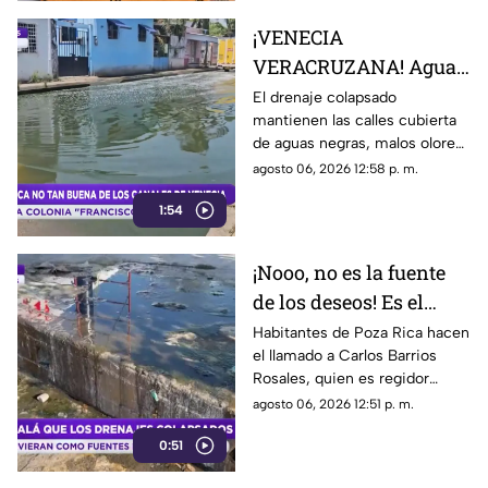
¡VENECIA
VERACRUZANA! Aguas
negras inundan calles
El drenaje colapsado
mantienen las calles cubierta
y desatan foco de
de aguas negras, malos olores
infección en
y lodo, mientras comerciantes
agosto 06, 2026 12:58 p. m.
Coatzacoalcos
exigen una solución urgente
1:54
en Coatzacoalcos.
¡Nooo, no es la fuente
de los deseos! Es el
drenaje encargado de
Habitantes de Poza Rica hacen
el llamado a Carlos Barrios
aromatizar a Poza Rica
Rosales, quien es regidor
comisionado en Drenajes, y
agosto 06, 2026 12:51 p. m.
debería ordenar la reparación
0:51
del problema que causa malos
olores.