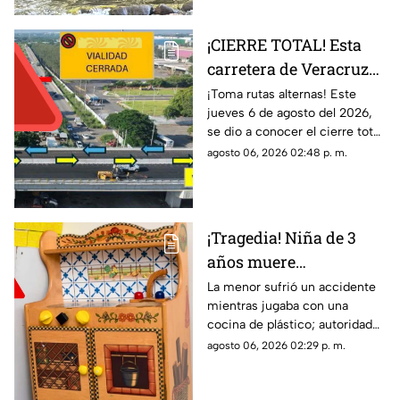
dañada.
¡CIERRE TOTAL! Esta
carretera de Veracruz
permanecerá cerrada
¡Toma rutas alternas! Este
jueves 6 de agosto del 2026,
temporalmente por
se dio a conocer el cierre total
trabajo
de una carretera en el estado
agosto 06, 2026 02:48 p. m.
que comunica a Veracruz; aquí
detalles.
¡Tragedia! Niña de 3
años muere
DESNUCADA tras
La menor sufrió un accidente
mientras jugaba con una
quedar atorada en una
cocina de plástico; autoridades
cocina de juguete
investigan las circunstancias
agosto 06, 2026 02:29 p. m.
del caso.