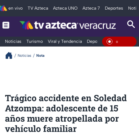
en vivo
TV Azteca
Azteca UNO
Azteca 7
Deportes
Notic
Noticias
Turismo
Viral y Tendencia
Deportes
Espectáculos
En Vivo
Noticias
Nota
Trágico accidente en Soledad
Atzompa: adolescente de 15
años muere atropellada por
vehículo familiar