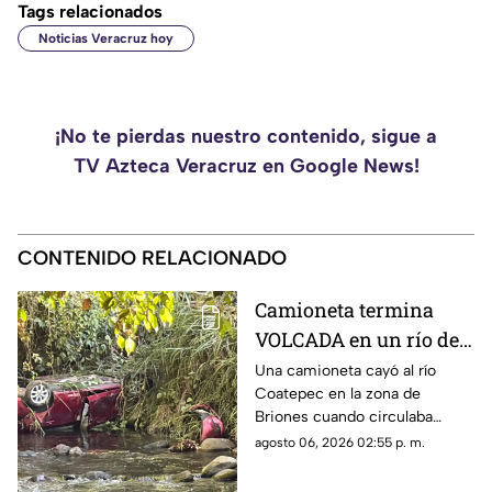
Tags relacionados
Noticias Veracruz hoy
¡No te pierdas nuestro contenido, sigue a
TV Azteca Veracruz en Google News!
CONTENIDO RELACIONADO
Camioneta termina
VOLCADA en un río de
Coatepec tras salirse
Una camioneta cayó al río
Coatepec en la zona de
del camino
Briones cuando circulaba
rumbo a Consolapa
agosto 06, 2026 02:55 p. m.
autoridades acudieron al sitio
para retirar la camioneta