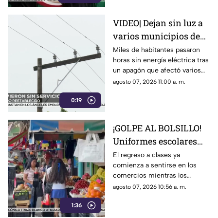
VIDEO| Dejan sin luz a
varios municipios de
Veracruz; servicio fue
Miles de habitantes pasaron
horas sin energía eléctrica tras
restablecido
un apagón que afectó varios
municipios del sur de
agosto 07, 2026 11:00 a. m.
Veracruz; el suministro fue
0:19
restablecido.
¡GOLPE AL BOLSILLO!
Uniformes escolares
suben de precio;
El regreso a clases ya
comienza a sentirse en los
comerciantes esperan
comercios mientras los
salvar sus ventas con
precios de los uniformes
agosto 07, 2026 10:56 a. m.
el regreso a clases en
aumentaron y las ventas aún
Veracruz
1:36
no logran despegar en Poza
Rica.