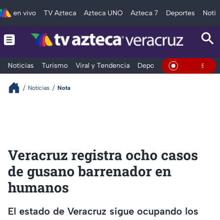
en vivo
TV Azteca
Azteca UNO
Azteca 7
Deportes
Notic
Noticias
Turismo
Viral y Tendencia
Deportes
Espectáculos
En Vivo
Noticias
Nota
Veracruz registra ocho casos
de gusano barrenador en
humanos
El estado de Veracruz sigue ocupando los