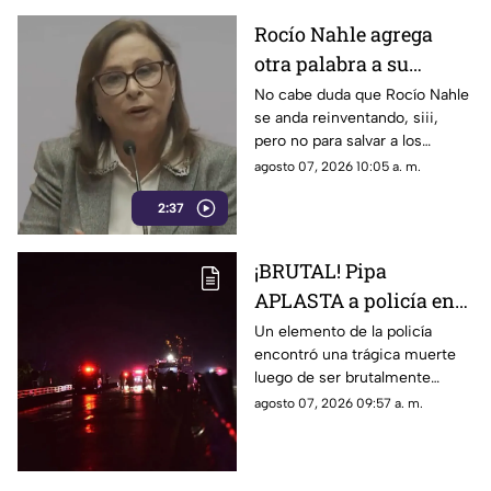
Rocío Nahle agrega
otra palabra a su
vocabulario de escape;
No cabe duda que Rocío Nahle
se anda reinventando, siii,
además del 'NO SÉ' ya
pero no para salvar a los
estrenó el 'CUÁLES'
veracruzanos, sino para seguir
agosto 07, 2026 10:05 a. m.
escapando de los lugares
2:37
cuando se le realizan
preguntas incómodas.
¡BRUTAL! Pipa
APLASTA a policía en
autopista de Veracruz;
Un elemento de la policía
encontró una trágica muerte
filtran FOTO del cuerpo
luego de ser brutalmente
atropellado por un pipa de gas
agosto 07, 2026 09:57 a. m.
LP en una autopista del estado
de Veracruz.