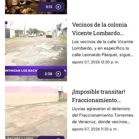
mejores atenciones.
3:13
Vecinos de la colonia
Vicente Lombardo
siguen sufriendo por
Los vecinos de la calle Vicente
Lombardo, y en específico la
calles en mal estado
calle Leonardo Pásquel, siguen
generando dificultades entre
agosto 07, 2026 12:30 p. m.
los peatones que sufren en
2:38
temporada de lluvias.
¡Imposible transitar!
Fraccionamiento
Torrentes en Veracruz
Lluvias agravaron el deterioro
del Fraccionamiento Torrentes
queda ´destrozado´
de Veracruz, donde vecinos
entre baches y lodo
denuncian meses de abandono
agosto 07, 2026 11:32 a. m.
(+VIDEO)
y exigen obras urgentes y