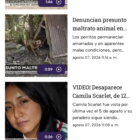
1:46
evitar más daños.
Denuncian presunto
maltrato animal en
Veracruz; perritos
Los perritos permanecían
amarrados y en aparentes
desaparecen tras
malas condiciones, pero
intento de rescatarlos
cuando un rescatista regresó
agosto 07, 2026 11:16 a. m.
por ellos ya no estaban; ahora
0:59
nadie sabe dónde están.
VIDEO| Desaparece
Camila Scarlet, de 12
años; activan búsqueda
Camila Scarlet fue vista por
última vez el 5 de agosto y su
urgente en Veracruz
paradero sigue siendo
desconocido. Autoridades
agosto 07, 2026 11:08 a. m.
activaron el Protocolo Alba en
0:26
Veracruz.