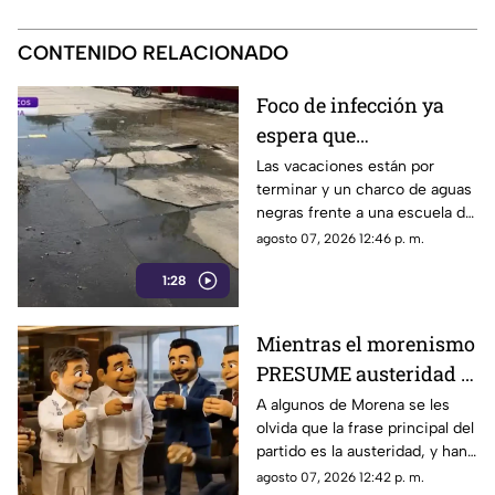
CONTENIDO RELACIONADO
Foco de infección ya
espera que
ESTUDIANTES
Las vacaciones están por
terminar y un charco de aguas
regresen de vacaciones
negras frente a una escuela de
en Coatzacoalcos
Coatzacoalcos ya espera que
agosto 07, 2026 12:46 p. m.
los estudiantes regresen.
1:28
Mientras el morenismo
PRESUME austeridad a
algunos les vale
A algunos de Morena se les
olvida que la frase principal del
[VIDEOA]
partido es la austeridad, y han
sido captados recibiendo las
agosto 07, 2026 12:42 p. m.