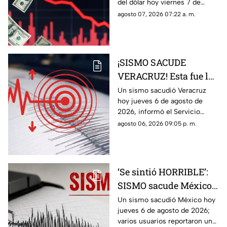
del dólar hoy viernes 7 de
Veracruz
agosto del 2026 en bancos de
agosto 07, 2026 07:22 a. m.
México y Veracruz, según con
Banco de México.
¡SISMO SACUDE
VERACRUZ! Esta fue la
magnitud de la
Un sismo sacudió Veracruz
hoy jueves 6 de agosto de
sacudida hoy 6 de
2026, informó el Servicio
agosto de 2026
Sismológico Nacional.
agosto 06, 2026 09:05 p. m.
‘Se sintió HORRIBLE’:
SISMO sacude México
hoy 6 de agosto de 2026
Un sismo sacudió México hoy
jueves 6 de agosto de 2026;
¿Cuál fue la magnitud?
varios usuarios reportaron una