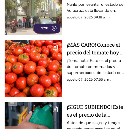
Nahle por levantar el estado de
Veracruz; cierre de
Veracruz, está llevando en
ingenio lo exhibe
picada a los veracruzanos
agosto 07, 2026 09:18 a. m.
quienes ahora sufren el cierre
2:20
de un ingenio que fue su
sustento económico durante
varios años.
¡MÁS CARO! Conoce el
precio del tomate hoy 7
de agosto 2026 en
¡Toma nota! Este es el precio
del tomate en mercados y
Veracruz
supermercados del estado de
Veracruz hoy viernes 7 de
agosto 07, 2026 07:55 a. m.
agosto del 2026. ¿Aumentó o
subió más?
¡SIGUE SUBIENDO! Este
es el precio de la
gasolina en Veracruz
Antes de que salgas y tengas
pensado carga gasolina en el