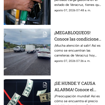
hoy 7 de agosto 2026
estado de Veracruz, tienes que
saber los precio hoy viernes 7
agosto 07, 2026 07:48 a. m.
de agosto del 2026; aquí
detalles.
¡MEGABLOQUEOS!
Conoce las condiciones
de las carreteras de
¡Mucha atención al salir! Así es
como se encuentran las
Veracruz hoy 7 de
carreteras de Veracruz hoy
agosto 2026
viernes 7 de agosto del 2026,
agosto 07, 2026 07:36 a. m.
según lo confirmado por
Capufe y autoridades.
¡SE HUNDE Y CAUSA
ALARMA! Conoce el
precio del dólar hoy 7
¡Preocupación mundial! Así es
cómo se encuentra el precio
de agosto 2026 en