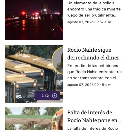
autopista de Veracruz;
Un elemento de la policía
encontró una trágica muerte
filtran FOTO del cuerpo
luego de ser brutalmente
atropellado por un pipa de gas
agosto 07, 2026 09:57 a. m.
LP en una autopista del estado
de Veracruz.
Rocío Nahle sigue
derrochando el dinero
de los veracruzanos sin
En medio de las peticiones
que Rocío Nahle enfrenta tras
dar explicaciones
no ser transparente con el
recurso público, ya advirtió
agosto 07, 2026 09:45 a. m.
que el próximo año realizará
2:42
otra compra millonaria.
Falta de interés de
Rocío Nahle pone en
riesgo economía de
La falta de interés de Rocío