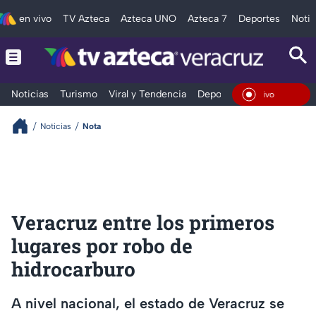
en vivo
TV Azteca
Azteca UNO
Azteca 7
Deportes
Notic
Noticias
Turismo
Viral y Tendencia
Deportes
Espectáculos
En Vi
Noticias
Nota
Veracruz entre los primeros
lugares por robo de
hidrocarburo
A nivel nacional, el estado de Veracruz se