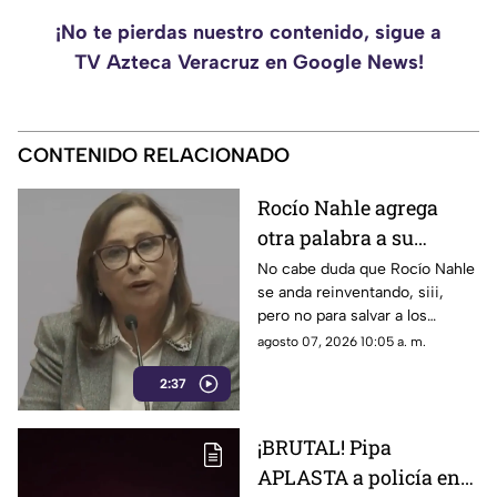
¡No te pierdas nuestro contenido, sigue a
TV Azteca Veracruz en Google News!
CONTENIDO RELACIONADO
Rocío Nahle agrega
otra palabra a su
vocabulario de escape;
No cabe duda que Rocío Nahle
se anda reinventando, siii,
además del 'NO SÉ' ya
pero no para salvar a los
estrenó el 'CUÁLES'
veracruzanos, sino para seguir
agosto 07, 2026 10:05 a. m.
escapando de los lugares
2:37
cuando se le realizan
preguntas incómodas.
¡BRUTAL! Pipa
APLASTA a policía en