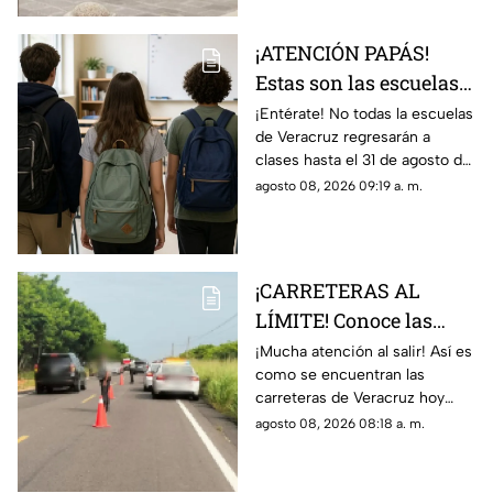
¡ATENCIÓN PAPÁS!
Estas son las escuelas
que NO REGRESARÁN a
¡Entérate! No todas la escuelas
de Veracruz regresarán a
CLASES este 31 de
clases hasta el 31 de agosto del
agosto 2026 en
2026; en TV Azteca Veracruz
agosto 08, 2026 09:19 a. m.
Veracruz
te decimos para cuáles no
aplicará.
¡CARRETERAS AL
LÍMITE! Conoce las
condiciones de las
¡Mucha atención al salir! Así es
como se encuentran las
carreteras de Veracruz
carreteras de Veracruz hoy
hoy 8 de agosto 2026
sábado 8 de agosto del 2026,
agosto 08, 2026 08:18 a. m.
según lo confirmado por
Capufe y autoridades.