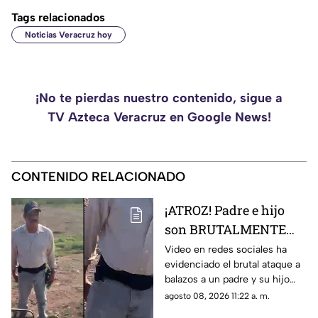
Tags relacionados
Noticias Veracruz hoy
¡No te pierdas nuestro contenido, sigue a
TV Azteca Veracruz en Google News!
CONTENIDO RELACIONADO
¡ATROZ! Padre e hijo
son BRUTALMENTE
atacados con arma en
Video en redes sociales ha
evidenciado el brutal ataque a
riña; hay un MUERTO
balazos a un padre y su hijo
(+VIDEO)
que dejó a un muerto; esto es
agosto 08, 2026 11:22 a. m.
lo que se sabe del caso. Aquí