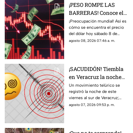
¡PESO ROMPE LAS
BARRERAS! Conoce el
precio del dólar hoy 8
¡Preocupación mundial! Así es
cómo se encuentra el precio
de agosto 2026 en
del dólar hoy sábado 8 de
Veracruz
agosto del 2026 en bancos de
agosto 08, 2026 07:46 a. m.
México y Veracruz, según con
Banco de México.
¡SACUDIDÓN! Tiembla
en Veracruz la noche
de HOY viernes 7 de
Un movimiento telúrico se
registró la noche de este
agosto del 2026; ¿cuál
viernes al sur de Veracruz;
fue la magnitud y
habitantes de la zona pudieron
agosto 07, 2026 09:53 p. m.
epicentro?
percibirlo ligeramente.