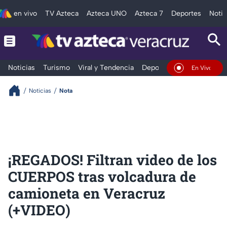
en vivo
TV Azteca
Azteca UNO
Azteca 7
Deportes
Notic
Noticias
Turismo
Viral y Tendencia
Deportes
Espectáculos
En Vivo
Noticias
Nota
¡REGADOS! Filtran video de los
CUERPOS tras volcadura de
camioneta en Veracruz
(+VIDEO)