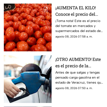
¡AUMENTA EL KILO!
Conoce el precio del
tomate hoy 8 de agosto
¡Toma nota! Este es el precio
del tomate en mercados y
2026 en Veracruz
supermercados del estado de
Veracruz hoy sábado 8 de
agosto 08, 2026 07:58 a. m.
agosto del 2026. ¿Aumentó o
subió más?
¡OTRO AUMENTO! Este
es el precio de la
gasolina en Veracruz
Antes de que salgas y tengas
pensado carga gasolina en el
hoy 8 de agosto 2026
estado de Veracruz, tienes que
saber los precio hoy sábado 8
agosto 08, 2026 07:50 a. m.
de agosto del 2026; aquí
detalles.