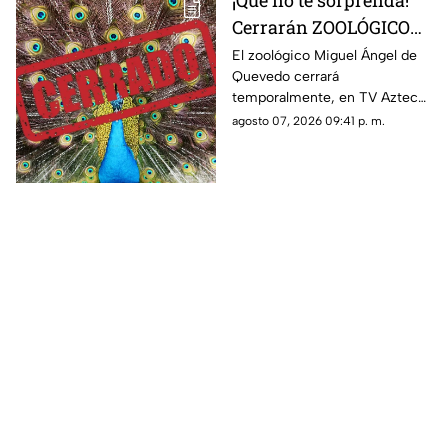
¡Que no te sorprenda!
Cerrarán ZOOLÓGICO
en Veracruz; ¿será
El zoológico Miguel Ángel de
Quevedo cerrará
definitivo?
temporalmente, en TV Azteca
Veracruz te contamos los
agosto 07, 2026 09:41 p. m.
detalles.