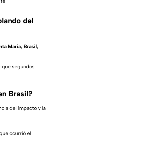
te.
olando del
nta Maria, Brasil,
ar que segundos
en Brasil?
cia del impacto y la
que ocurrió el