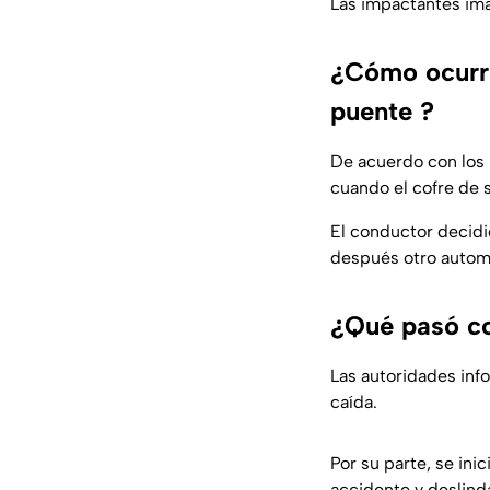
Las impactantes im
¿Cómo ocurri
puente ?
De acuerdo con los 
cuando el cofre de 
El conductor decidi
después otro automó
¿Qué pasó co
Las autoridades inf
caída.
Por su parte, se ini
accidente y deslind