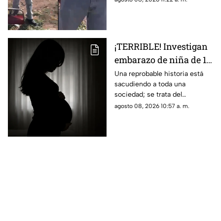
lo que se sabe del caso. Aquí
detalles.
¡TERRIBLE! Investigan
embarazo de niña de 11
años; esto se sabe
Una reprobable historia está
sacudiendo a toda una
(+VIDEO)
sociedad; se trata del
embarazo de una niña de 11
agosto 08, 2026 10:57 a. m.
años; tras varias semanas su
vecino se dio cuenta del
hecho