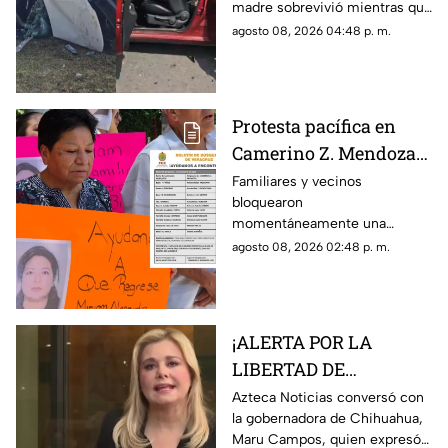
madre sobrevivió mientras que
herida; buscan a sus
su hijo murió tras el fuerte
agosto 08, 2026 04:48 p. m.
familiares
impacto.
Protesta pacífica en
Camerino Z. Mendoza
por desaparición de
Familiares y vecinos
bloquearon
comerciante; ¿qué exige
momentáneamente una
su familia?
avenida de Camerino Z.
agosto 08, 2026 02:48 p. m.
Mendoza para exigir avances
en la búsqueda de una
comerciante desaparecida
desde el jueves.
¡ALERTA POR LA
LIBERTAD DE
EXPRESIÓN! Maru
Azteca Noticias conversó con
la gobernadora de Chihuahua,
Campos advierte
Maru Campos, quien expresó