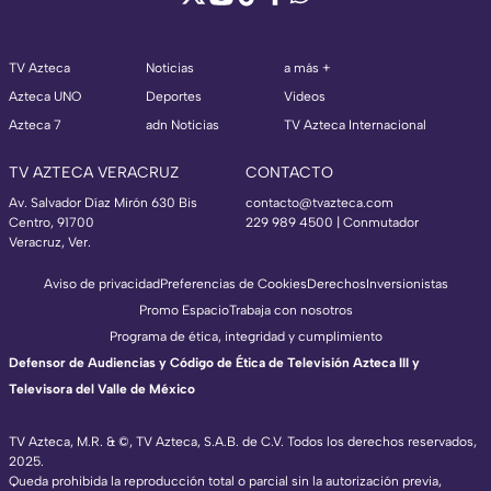
TV Azteca
Noticias
a más +
Azteca UNO
Deportes
Videos
Azteca 7
adn Noticias
TV Azteca Internacional
TV AZTECA VERACRUZ
CONTACTO
Av. Salvador Díaz Mirón 630 Bis
contacto@tvazteca.com
Centro, 91700
229 989 4500 | Conmutador
Veracruz, Ver.
Aviso de privacidad
Preferencias de Cookies
Derechos
Inversionistas
Promo Espacio
Trabaja con nosotros
Programa de ética, integridad y cumplimiento
Defensor de Audiencias y Código de Ética de Televisión Azteca III y
Televisora del Valle de México
TV Azteca, M.R. & ©, TV Azteca, S.A.B. de C.V. Todos los derechos reservados,
2025.
Queda prohibida la reproducción total o parcial sin la autorización previa,