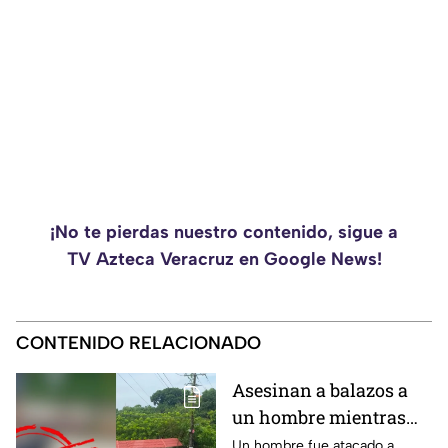
¡No te pierdas nuestro contenido, sigue a
TV Azteca Veracruz en Google News!
CONTENIDO RELACIONADO
Asesinan a balazos a
un hombre mientras
circulaba en su unidad
Un hombre fue atacado a