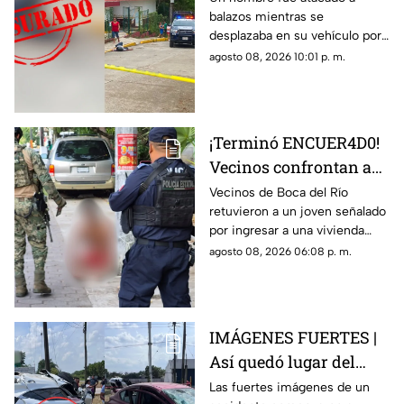
balazos mientras se
en Poza Rica
desplazaba en su vehículo por
una colonia de Poza Rica,
agosto 08, 2026 10:01 p. m.
donde policías acordonaron la
zona tras el crimen.
¡Terminó ENCUER4D0!
Vecinos confrontan a
presunto ladrón en
Vecinos de Boca del Río
retuvieron a un joven señalado
Infonavit de Boca del
por ingresar a una vivienda
Río
durante la madrugada y lo
agosto 08, 2026 06:08 p. m.
entregaron a las autoridades
tras exhibirlo.
IMÁGENES FUERTES |
Así quedó lugar del
accidente en carretera
Las fuertes imágenes de un