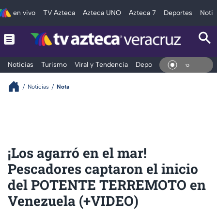
en vivo
TV Azteca
Azteca UNO
Azteca 7
Deportes
Notic
Noticias
Turismo
Viral y Tendencia
Deportes
Espectáculos
En Vi
Noticias
Nota
¡Los agarró en el mar!
Pescadores captaron el inicio
del POTENTE TERREMOTO en
Venezuela (+VIDEO)