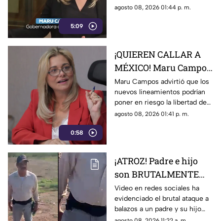
posibles riesgos por
su preocupación por los
agosto 08, 2026 01:44 p. m.
nuevos lineamientos
nuevos lineamientos y advirtió
5:09
que podrían afectar la libertad
de expresión.
¡QUIEREN CALLAR A
MÉXICO! Maru Campos
alerta por nuevos
Maru Campos advirtió que los
nuevos lineamientos podrían
lineamientos y posible
poner en riesgo la libertad de
censura
expresión y abrir la puerta a
agosto 08, 2026 01:41 p. m.
sanciones contra medios y
0:58
periodistas.
¡ATROZ! Padre e hijo
son BRUTALMENTE
atacados con arma en
Video en redes sociales ha
evidenciado el brutal ataque a
riña; hay un MUERTO
balazos a un padre y su hijo
(+VIDEO)
que dejó a un muerto; esto es
agosto 08, 2026 11:22 a. m.