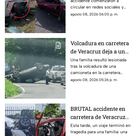
accidente comenzaron a
de Veracruz donde un
circular en redes sociales y
joven MURIÓ; su madre
muestran los momentos
agosto 08, 2026 06:00 p. m.
está grave
posteriores a un choque que
terminó separando a una
madre de su hijo.
Volcadura en carretera
de Veracruz deja a una
familia lesionada
Una familia resultó lesionada
tras la volcadura de una
camioneta en la carretera
Fortín-Orizaba, donde la
agosto 08, 2026 05:26 p. m.
circulación fue cerrada
mientras cuerpos de
emergencia atendían el
accidente.
BRUTAL accidente en
carretera de Veracruz
deja a joven MUERTO y
Esta tarde, un viaje terminó en
tragedia para una familia: una
a su madre gravemente