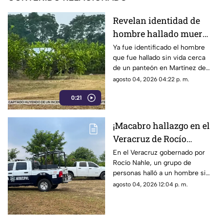
Revelan identidad de
hombre hallado muerto
cerca de panteón en
Ya fue identificado el hombre
que fue hallado sin vida cerca
Veracruz
de un panteón en Martínez de
la Torre, Veracruz.
agosto 04, 2026 04:22 p. m.
0:21
¡Macabro hallazgo en el
Veracruz de Rocío
Nahle! Hallan a
En el Veracruz gobernado por
Rocío Nahle, un grupo de
hombre sin vida cerca
personas halló a un hombre sin
de panteón; así estaba
vida cerca de un panteón en
agosto 04, 2026 12:04 p. m.
el cuerpo
Martínez de la Torre, cuyo
cuerpo ya fue identificado.