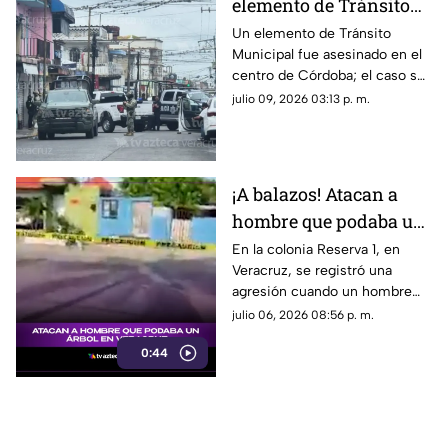
elemento de Tránsito
Municipal en Córdoba;
Un elemento de Tránsito
Municipal fue asesinado en el
así ocurrió
centro de Córdoba; el caso se
suma a la lista de hechos
julio 09, 2026 03:13 p. m.
violentos en el Veracruz
gobernado por Rocío Nahle.
¡A balazos! Atacan a
hombre que podaba un
árbol en Veracruz; esto
En la colonia Reserva 1, en
Veracruz, se registró una
se sabe
agresión cuando un hombre
podaba un árbol. Aquí te
julio 06, 2026 08:56 p. m.
contamos los detalles.
0:44