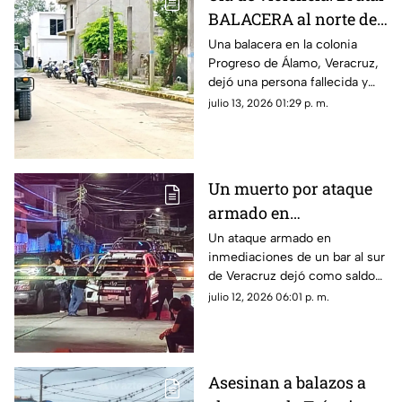
BALACERA al norte de
Veracruz deja un
Una balacera en la colonia
Progreso de Álamo, Veracruz,
muerto y un herido
dejó una persona fallecida y
otra lesionada. Esto se sabe.
julio 13, 2026 01:29 p. m.
Un muerto por ataque
armado en
inmediaciones de bar
Un ataque armado en
inmediaciones de un bar al sur
al sur de Veracruz;
de Veracruz dejó como saldo
sigue la violencia en el
un hombre muerto; este
julio 12, 2026 06:01 p. m.
gobierno de Rocío
hecho refleja que continúa la
Nahle
violencia en el gobierno de
Rocío Nahle García.
Asesinan a balazos a