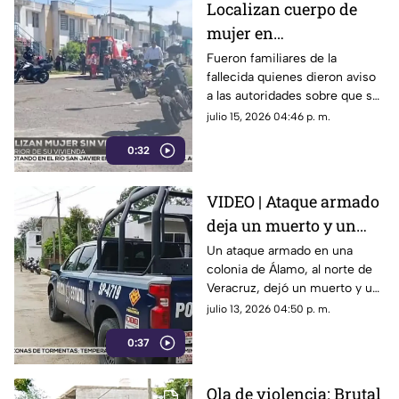
Localizan cuerpo de
mujer en
fraccionamiento
Fueron familiares de la
fallecida quienes dieron aviso
Lienzos Dos ¿quién es?
a las autoridades sobre que su
cuerpo se encontraba sin vida
julio 15, 2026 04:46 p. m.
al interior de su domicilio en
0:32
Córdoba.
VIDEO | Ataque armado
deja un muerto y un
lesionado, al norte de
Un ataque armado en una
colonia de Álamo, al norte de
Veracruz
Veracruz, dejó un muerto y un
lesionado; una muestra de que
julio 13, 2026 04:50 p. m.
continúan los hechos de
0:37
violencia en el gobierno de
Rocío Nahle.
Ola de violencia: Brutal