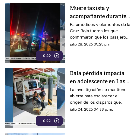
Muere taxista y
acompañante durante
aparatoso accidente
Paramédicos y elementos de la
Cruz Roja fueron los que
sobre libramiento en
confirmaron que los pasajeros
Coatepec
del taxi ya no contaban con
julio 28, 2026 05:25 p. m.
signos vitales tras el accidente
0:29
en Coatepec.
Bala pérdida impacta
en adolescente en Las
Choapas ¿cuál es su
La investigación se mantiene
abierta para esclarecer el
estado de salud?
origen de los disparos que
terminaron lesionando a una
julio 24, 2026 04:38 p. m.
menor de edad en Las
0:22
Choapas.