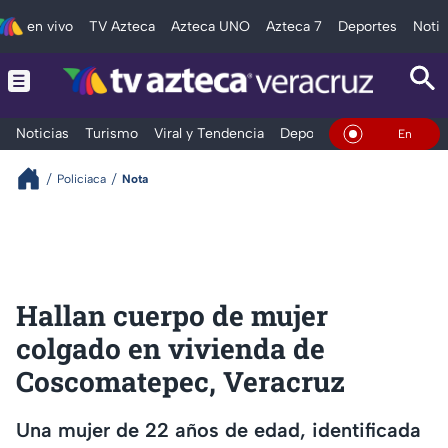
en vivo
TV Azteca
Azteca UNO
Azteca 7
Deportes
Notic
Noticias
Turismo
Viral y Tendencia
Deportes
Espectáculos
En Vivo
Policiaca
Nota
Hallan cuerpo de mujer
colgado en vivienda de
Coscomatepec, Veracruz
Una mujer de 22 años de edad, identificada