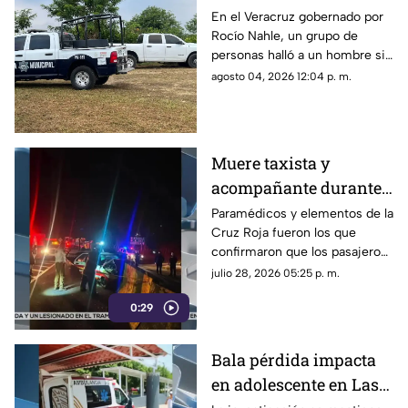
Nahle! Hallan a
En el Veracruz gobernado por
Rocío Nahle, un grupo de
hombre sin vida cerca
personas halló a un hombre sin
de panteón; así estaba
vida cerca de un panteón en
agosto 04, 2026 12:04 p. m.
el cuerpo
Martínez de la Torre, cuyo
cuerpo ya fue identificado.
Muere taxista y
acompañante durante
aparatoso accidente
Paramédicos y elementos de la
Cruz Roja fueron los que
sobre libramiento en
confirmaron que los pasajeros
Coatepec
del taxi ya no contaban con
julio 28, 2026 05:25 p. m.
signos vitales tras el accidente
0:29
en Coatepec.
Bala pérdida impacta
en adolescente en Las