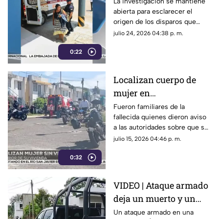
Choapas ¿cuál es su
La investigación se mantiene
abierta para esclarecer el
estado de salud?
origen de los disparos que
terminaron lesionando a una
julio 24, 2026 04:38 p. m.
menor de edad en Las
0:22
Choapas.
Localizan cuerpo de
mujer en
fraccionamiento
Fueron familiares de la
fallecida quienes dieron aviso
Lienzos Dos ¿quién es?
a las autoridades sobre que su
cuerpo se encontraba sin vida
julio 15, 2026 04:46 p. m.
al interior de su domicilio en
0:32
Córdoba.
VIDEO | Ataque armado
deja un muerto y un
lesionado, al norte de
Un ataque armado en una