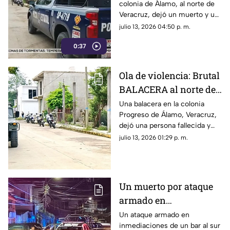
colonia de Álamo, al norte de
Veracruz
Veracruz, dejó un muerto y un
lesionado; una muestra de que
julio 13, 2026 04:50 p. m.
continúan los hechos de
0:37
violencia en el gobierno de
Rocío Nahle.
Ola de violencia: Brutal
BALACERA al norte de
Veracruz deja un
Una balacera en la colonia
Progreso de Álamo, Veracruz,
muerto y un herido
dejó una persona fallecida y
otra lesionada. Esto se sabe.
julio 13, 2026 01:29 p. m.
Un muerto por ataque
armado en
inmediaciones de bar
Un ataque armado en
inmediaciones de un bar al sur
al sur de Veracruz;