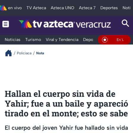
en vivo
TV Azteca
Azteca UNO
Azteca 7
Deportes
Notic
Noticias
Turismo
Viral y Tendencia
Deportes
Espectáculos
En Vivo
Policiaca
Nota
Hallan el cuerpo sin vida de
Yahir; fue a un baile y apareció
tirado en el monte; esto se sabe
El cuerpo del joven Yahir fue hallado sin vida