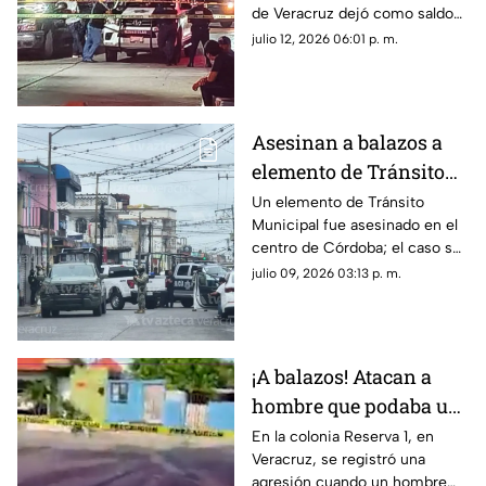
de Veracruz dejó como saldo
sigue la violencia en el
un hombre muerto; este
julio 12, 2026 06:01 p. m.
gobierno de Rocío
hecho refleja que continúa la
Nahle
violencia en el gobierno de
Rocío Nahle García.
Asesinan a balazos a
elemento de Tránsito
Municipal en Córdoba;
Un elemento de Tránsito
Municipal fue asesinado en el
así ocurrió
centro de Córdoba; el caso se
suma a la lista de hechos
julio 09, 2026 03:13 p. m.
violentos en el Veracruz
gobernado por Rocío Nahle.
¡A balazos! Atacan a
hombre que podaba un
árbol en Veracruz; esto
En la colonia Reserva 1, en
Veracruz, se registró una
se sabe
agresión cuando un hombre