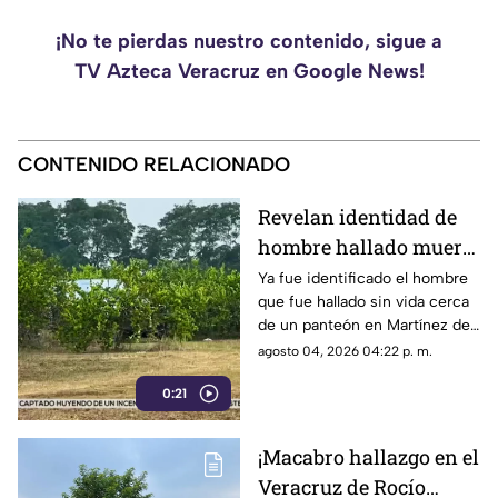
¡No te pierdas nuestro contenido, sigue a
TV Azteca Veracruz en Google News!
CONTENIDO RELACIONADO
Revelan identidad de
hombre hallado muerto
cerca de panteón en
Ya fue identificado el hombre
que fue hallado sin vida cerca
Veracruz
de un panteón en Martínez de
la Torre, Veracruz.
agosto 04, 2026 04:22 p. m.
0:21
¡Macabro hallazgo en el
Veracruz de Rocío