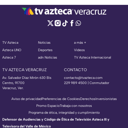
TV Azteca
Noticias
a más +
Azteca UNO
Deportes
Videos
Azteca 7
adn Noticias
TV Azteca Internacional
TV AZTECA VERACRUZ
CONTACTO
Av. Salvador Díaz Mirón 630 Bis
contacto@tvazteca.com
Centro, 91700
229 989 4500 | Conmutador
Veracruz, Ver.
Aviso de privacidad
Preferencias de Cookies
Derechos
Inversionistas
Promo Espacio
Trabaja con nosotros
Programa de ética, integridad y cumplimiento
Defensor de Audiencias y Código de Ética de Televisión Azteca III y
Televisora del Valle de México