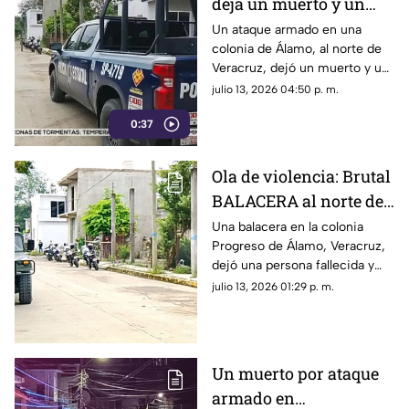
deja un muerto y un
lesionado, al norte de
Un ataque armado en una
colonia de Álamo, al norte de
Veracruz
Veracruz, dejó un muerto y un
lesionado; una muestra de que
julio 13, 2026 04:50 p. m.
continúan los hechos de
0:37
violencia en el gobierno de
Rocío Nahle.
Ola de violencia: Brutal
BALACERA al norte de
Veracruz deja un
Una balacera en la colonia
Progreso de Álamo, Veracruz,
muerto y un herido
dejó una persona fallecida y
otra lesionada. Esto se sabe.
julio 13, 2026 01:29 p. m.
Un muerto por ataque
armado en