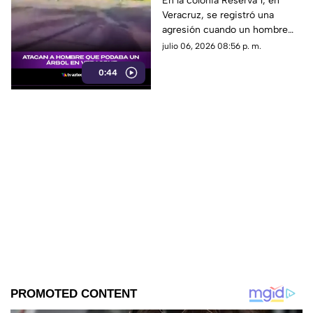
En la colonia Reserva 1, en
Veracruz, se registró una
se sabe
agresión cuando un hombre
podaba un árbol. Aquí te
julio 06, 2026 08:56 p. m.
contamos los detalles.
0:44