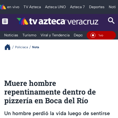
en vivo
TV Azteca
Azteca UNO
Azteca 7
Deportes
Notic
Noticias
Turismo
Viral y Tendencia
Deportes
Espectáculos
En Vivo
Policiaca
Nota
Muere hombre
repentinamente dentro de
pizzería en Boca del Río
Un hombre perdió la vida luego de sentirse