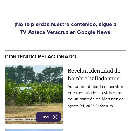
¡No te pierdas nuestro contenido, sigue a
TV Azteca Veracruz en Google News!
CONTENIDO RELACIONADO
Revelan identidad de
hombre hallado muerto
cerca de panteón en
Ya fue identificado el hombre
que fue hallado sin vida cerca
Veracruz
de un panteón en Martínez de
la Torre, Veracruz.
agosto 04, 2026 04:22 p. m.
0:21