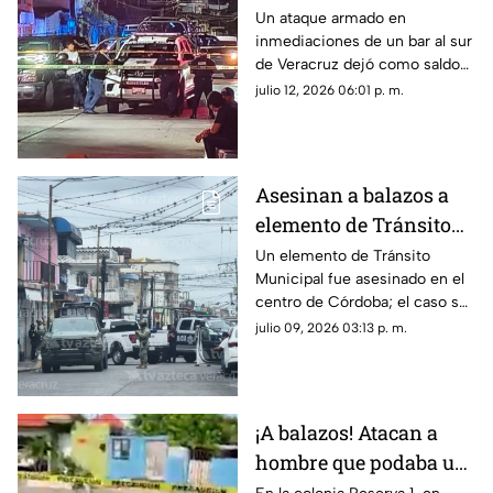
inmediaciones de bar
Un ataque armado en
inmediaciones de un bar al sur
al sur de Veracruz;
de Veracruz dejó como saldo
sigue la violencia en el
un hombre muerto; este
julio 12, 2026 06:01 p. m.
gobierno de Rocío
hecho refleja que continúa la
Nahle
violencia en el gobierno de
Rocío Nahle García.
Asesinan a balazos a
elemento de Tránsito
Municipal en Córdoba;
Un elemento de Tránsito
Municipal fue asesinado en el
así ocurrió
centro de Córdoba; el caso se
suma a la lista de hechos
julio 09, 2026 03:13 p. m.
violentos en el Veracruz
gobernado por Rocío Nahle.
¡A balazos! Atacan a
hombre que podaba un
árbol en Veracruz; esto