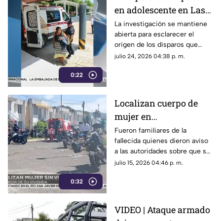
en adolescente en Las
Choapas ¿cuál es su
La investigación se mantiene
abierta para esclarecer el
estado de salud?
origen de los disparos que
terminaron lesionando a una
julio 24, 2026 04:38 p. m.
menor de edad en Las
0:22
Choapas.
Localizan cuerpo de
mujer en
fraccionamiento
Fueron familiares de la
fallecida quienes dieron aviso
Lienzos Dos ¿quién es?
a las autoridades sobre que su
cuerpo se encontraba sin vida
julio 15, 2026 04:46 p. m.
al interior de su domicilio en
0:32
Córdoba.
VIDEO | Ataque armado