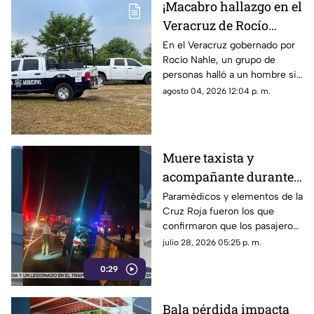
¡Macabro hallazgo en el
Veracruz de Rocío
Nahle! Hallan a
En el Veracruz gobernado por
Rocío Nahle, un grupo de
hombre sin vida cerca
personas halló a un hombre sin
de panteón; así estaba
vida cerca de un panteón en
agosto 04, 2026 12:04 p. m.
el cuerpo
Martínez de la Torre, cuyo
cuerpo ya fue identificado.
Muere taxista y
acompañante durante
aparatoso accidente
Paramédicos y elementos de la
Cruz Roja fueron los que
sobre libramiento en
confirmaron que los pasajeros
Coatepec
del taxi ya no contaban con
julio 28, 2026 05:25 p. m.
signos vitales tras el accidente
0:29
en Coatepec.
Bala pérdida impacta