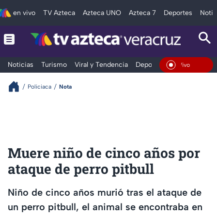
en vivo
TV Azteca
Azteca UNO
Azteca 7
Deportes
Notic
Noticias
Turismo
Viral y Tendencia
Deportes
Espectáculos
En Vivo
Policiaca
Nota
Muere niño de cinco años por
ataque de perro pitbull
Niño de cinco años murió tras el ataque de
un perro pitbull, el animal se encontraba en