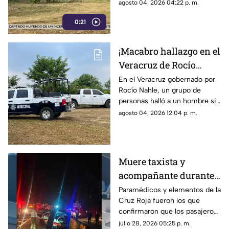
la Torre, Veracruz.
agosto 04, 2026 04:22 p. m.
0:21
¡Macabro hallazgo en el
Veracruz de Rocío
Nahle! Hallan a
En el Veracruz gobernado por
Rocío Nahle, un grupo de
hombre sin vida cerca
personas halló a un hombre sin
de panteón; así estaba
vida cerca de un panteón en
agosto 04, 2026 12:04 p. m.
el cuerpo
Martínez de la Torre, cuyo
cuerpo ya fue identificado.
Muere taxista y
acompañante durante
aparatoso accidente
Paramédicos y elementos de la
Cruz Roja fueron los que
sobre libramiento en
confirmaron que los pasajeros
Coatepec
del taxi ya no contaban con
julio 28, 2026 05:25 p. m.