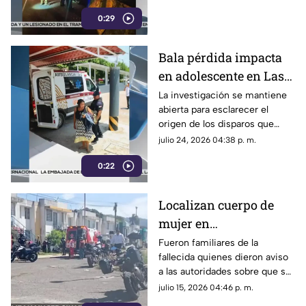
signos vitales tras el accidente
0:29
en Coatepec.
Bala pérdida impacta
en adolescente en Las
Choapas ¿cuál es su
La investigación se mantiene
abierta para esclarecer el
estado de salud?
origen de los disparos que
terminaron lesionando a una
julio 24, 2026 04:38 p. m.
menor de edad en Las
0:22
Choapas.
Localizan cuerpo de
mujer en
fraccionamiento
Fueron familiares de la
fallecida quienes dieron aviso
Lienzos Dos ¿quién es?
a las autoridades sobre que su
cuerpo se encontraba sin vida
julio 15, 2026 04:46 p. m.
al interior de su domicilio en