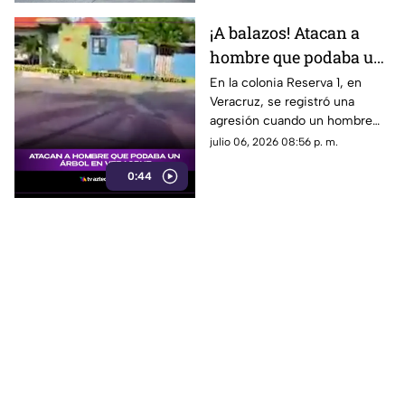
¡A balazos! Atacan a
hombre que podaba un
árbol en Veracruz; esto
En la colonia Reserva 1, en
Veracruz, se registró una
se sabe
agresión cuando un hombre
podaba un árbol. Aquí te
julio 06, 2026 08:56 p. m.
contamos los detalles.
0:44