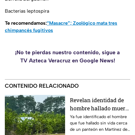
Bacterias leptospira
Te recomendamos:
“Masacre”; Zoológico mata tres
chimpancés fugitivos
¡No te pierdas nuestro contenido, sigue a
TV Azteca Veracruz en Google News!
CONTENIDO RELACIONADO
Revelan identidad de
hombre hallado muerto
cerca de panteón en
Ya fue identificado el hombre
que fue hallado sin vida cerca
Veracruz
de un panteón en Martínez de