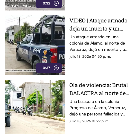
0:32
Córdoba.
VIDEO | Ataque armado
deja un muerto y un
lesionado, al norte de
Un ataque armado en una
colonia de Álamo, al norte de
Veracruz
Veracruz, dejó un muerto y un
lesionado; una muestra de que
julio 13, 2026 04:50 p. m.
continúan los hechos de
0:37
violencia en el gobierno de
Rocío Nahle.
Ola de violencia: Brutal
BALACERA al norte de
Veracruz deja un
Una balacera en la colonia
Progreso de Álamo, Veracruz,
muerto y un herido
dejó una persona fallecida y
otra lesionada. Esto se sabe.
julio 13, 2026 01:29 p. m.