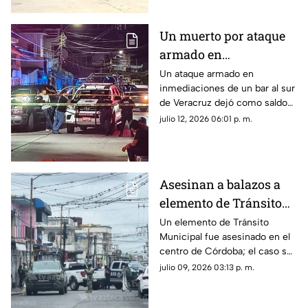
Un muerto por ataque
armado en
inmediaciones de bar
Un ataque armado en
inmediaciones de un bar al sur
al sur de Veracruz;
de Veracruz dejó como saldo
sigue la violencia en el
un hombre muerto; este
julio 12, 2026 06:01 p. m.
gobierno de Rocío
hecho refleja que continúa la
Nahle
violencia en el gobierno de
Rocío Nahle García.
Asesinan a balazos a
elemento de Tránsito
Municipal en Córdoba;
Un elemento de Tránsito
Municipal fue asesinado en el
así ocurrió
centro de Córdoba; el caso se
suma a la lista de hechos
julio 09, 2026 03:13 p. m.
violentos en el Veracruz
gobernado por Rocío Nahle.