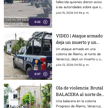
fallecida quienes dieron aviso
Lienzos Dos ¿quién es?
a las autoridades sobre que su
cuerpo se encontraba sin vida
julio 15, 2026 04:46 p. m.
al interior de su domicilio en
0:32
Córdoba.
VIDEO | Ataque armado
deja un muerto y un
lesionado, al norte de
Un ataque armado en una
colonia de Álamo, al norte de
Veracruz
Veracruz, dejó un muerto y un
lesionado; una muestra de que
julio 13, 2026 04:50 p. m.
continúan los hechos de
0:37
violencia en el gobierno de
Rocío Nahle.
Ola de violencia: Brutal
BALACERA al norte de
Veracruz deja un
Una balacera en la colonia
Progreso de Álamo, Veracruz,
muerto y un herido