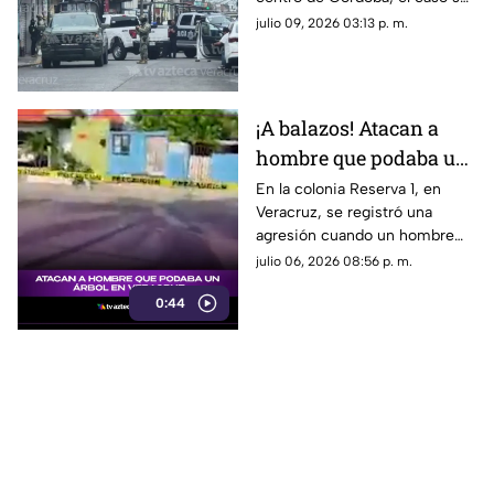
suma a la lista de hechos
julio 09, 2026 03:13 p. m.
violentos en el Veracruz
gobernado por Rocío Nahle.
¡A balazos! Atacan a
hombre que podaba un
árbol en Veracruz; esto
En la colonia Reserva 1, en
Veracruz, se registró una
se sabe
agresión cuando un hombre
podaba un árbol. Aquí te
julio 06, 2026 08:56 p. m.
contamos los detalles.
0:44