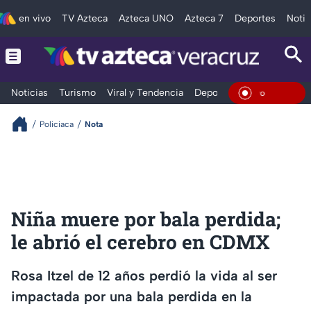
en vivo
TV Azteca
Azteca UNO
Azteca 7
Deportes
Notic
Noticias
Turismo
Viral y Tendencia
Deportes
Espectáculos
En Vivo
Policiaca
Nota
Niña muere por bala perdida;
le abrió el cerebro en CDMX
Rosa Itzel de 12 años perdió la vida al ser
impactada por una bala perdida en la