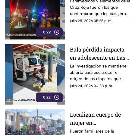
aparatoso accidente
Paramédicos y elementos de la
Cruz Roja fueron los que
sobre libramiento en
confirmaron que los pasajeros
Coatepec
del taxi ya no contaban con
julio 28, 2026 05:25 p. m.
signos vitales tras el accidente
0:29
en Coatepec.
Bala pérdida impacta
en adolescente en Las
Choapas ¿cuál es su
La investigación se mantiene
abierta para esclarecer el
estado de salud?
origen de los disparos que
terminaron lesionando a una
julio 24, 2026 04:38 p. m.
menor de edad en Las
0:22
Choapas.
Localizan cuerpo de
mujer en
fraccionamiento
Fueron familiares de la