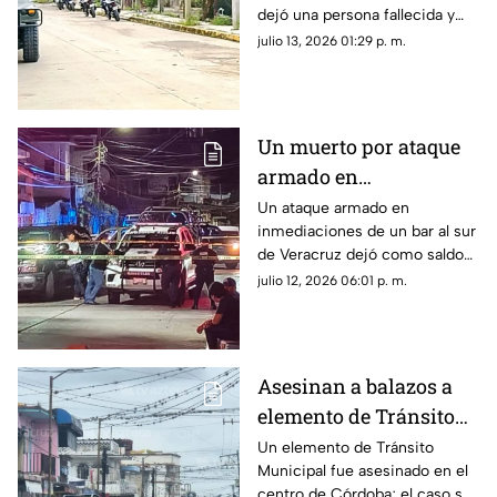
dejó una persona fallecida y
otra lesionada. Esto se sabe.
julio 13, 2026 01:29 p. m.
Un muerto por ataque
armado en
inmediaciones de bar
Un ataque armado en
inmediaciones de un bar al sur
al sur de Veracruz;
de Veracruz dejó como saldo
sigue la violencia en el
un hombre muerto; este
julio 12, 2026 06:01 p. m.
gobierno de Rocío
hecho refleja que continúa la
Nahle
violencia en el gobierno de
Rocío Nahle García.
Asesinan a balazos a
elemento de Tránsito
Municipal en Córdoba;
Un elemento de Tránsito
Municipal fue asesinado en el
así ocurrió
centro de Córdoba; el caso se