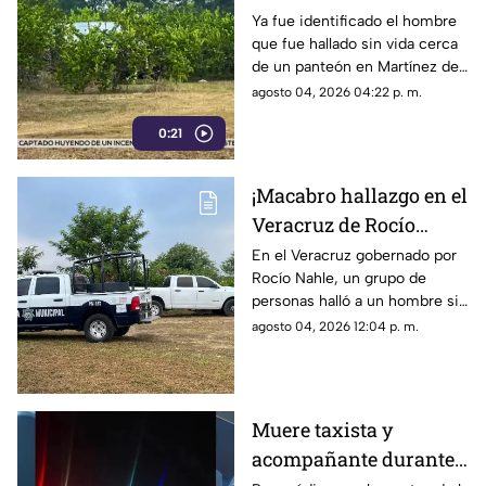
cerca de panteón en
Ya fue identificado el hombre
que fue hallado sin vida cerca
Veracruz
de un panteón en Martínez de
la Torre, Veracruz.
agosto 04, 2026 04:22 p. m.
0:21
¡Macabro hallazgo en el
Veracruz de Rocío
Nahle! Hallan a
En el Veracruz gobernado por
Rocío Nahle, un grupo de
hombre sin vida cerca
personas halló a un hombre sin
de panteón; así estaba
vida cerca de un panteón en
agosto 04, 2026 12:04 p. m.
el cuerpo
Martínez de la Torre, cuyo
cuerpo ya fue identificado.
Muere taxista y
acompañante durante