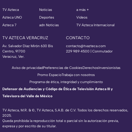
TV Azteca
Noticias
a más +
Azteca UNO
Deportes
Videos
Azteca 7
adn Noticias
TV Azteca Internacional
TV AZTECA VERACRUZ
CONTACTO
Av. Salvador Díaz Mirón 630 Bis
contacto@tvazteca.com
Centro, 91700
229 989 4500 | Conmutador
Veracruz, Ver.
Aviso de privacidad
Preferencias de Cookies
Derechos
Inversionistas
Promo Espacio
Trabaja con nosotros
Programa de ética, integridad y cumplimiento
Defensor de Audiencias y Código de Ética de Televisión Azteca III y
Televisora del Valle de México
TV Azteca, M.R. & ©, TV Azteca, S.A.B. de C.V. Todos los derechos reservados,
2025.
Queda prohibida la reproducción total o parcial sin la autorización previa,
expresa y por escrito de su titular.