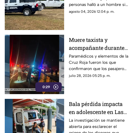
personas halló a un hombre sin
de panteón; así estaba
vida cerca de un panteón en
agosto 04, 2026 12:04 p. m.
el cuerpo
Martínez de la Torre, cuyo
cuerpo ya fue identificado.
Muere taxista y
acompañante durante
aparatoso accidente
Paramédicos y elementos de la
Cruz Roja fueron los que
sobre libramiento en
confirmaron que los pasajeros
Coatepec
del taxi ya no contaban con
julio 28, 2026 05:25 p. m.
signos vitales tras el accidente
0:29
en Coatepec.
Bala pérdida impacta
en adolescente en Las
Choapas ¿cuál es su
La investigación se mantiene
abierta para esclarecer el
estado de salud?
origen de los disparos que