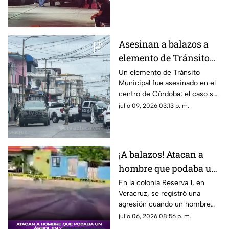
gobierno de Rocío
hecho refleja que continúa la
Nahle
violencia en el gobierno de
Rocío Nahle García.
Asesinan a balazos a
elemento de Tránsito
Municipal en Córdoba;
Un elemento de Tránsito
Municipal fue asesinado en el
así ocurrió
centro de Córdoba; el caso se
suma a la lista de hechos
julio 09, 2026 03:13 p. m.
violentos en el Veracruz
gobernado por Rocío Nahle.
¡A balazos! Atacan a
hombre que podaba un
árbol en Veracruz; esto
En la colonia Reserva 1, en
Veracruz, se registró una
se sabe
agresión cuando un hombre
podaba un árbol. Aquí te
julio 06, 2026 08:56 p. m.
contamos los detalles.