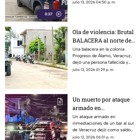
lesionado; una muestra de que
julio 13, 2026 04:50 p. m.
continúan los hechos de
0:37
violencia en el gobierno de
Rocío Nahle.
Ola de violencia: Brutal
BALACERA al norte de
Veracruz deja un
Una balacera en la colonia
Progreso de Álamo, Veracruz,
muerto y un herido
dejó una persona fallecida y
otra lesionada. Esto se sabe.
julio 13, 2026 01:29 p. m.
Un muerto por ataque
armado en
inmediaciones de bar
Un ataque armado en
inmediaciones de un bar al sur
al sur de Veracruz;
de Veracruz dejó como saldo
sigue la violencia en el
un hombre muerto; este
julio 12, 2026 06:01 p. m.