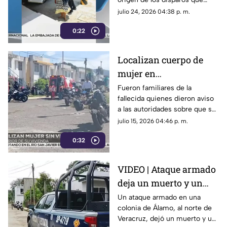
terminaron lesionando a una
julio 24, 2026 04:38 p. m.
menor de edad en Las
0:22
Choapas.
Localizan cuerpo de
mujer en
fraccionamiento
Fueron familiares de la
fallecida quienes dieron aviso
Lienzos Dos ¿quién es?
a las autoridades sobre que su
cuerpo se encontraba sin vida
julio 15, 2026 04:46 p. m.
al interior de su domicilio en
0:32
Córdoba.
VIDEO | Ataque armado
deja un muerto y un
lesionado, al norte de
Un ataque armado en una
colonia de Álamo, al norte de
Veracruz
Veracruz, dejó un muerto y un