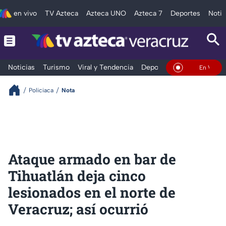
en vivo
TV Azteca
Azteca UNO
Azteca 7
Deportes
Notic
Noticias
Turismo
Viral y Tendencia
Deportes
Espectáculos
En Vivo
Policiaca
Nota
Ataque armado en bar de
Tihuatlán deja cinco
lesionados en el norte de
Veracruz; así ocurrió