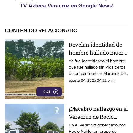
TV Azteca Veracruz en Google News!
CONTENIDO RELACIONADO
Revelan identidad de
hombre hallado muerto
cerca de panteón en
Ya fue identificado el hombre
que fue hallado sin vida cerca
Veracruz
de un panteón en Martínez de
la Torre, Veracruz.
agosto 04, 2026 04:22 p. m.
0:21
¡Macabro hallazgo en el
Veracruz de Rocío
Nahle! Hallan a
En el Veracruz gobernado por
Rocío Nahle, un grupo de
hombre sin vida cerca