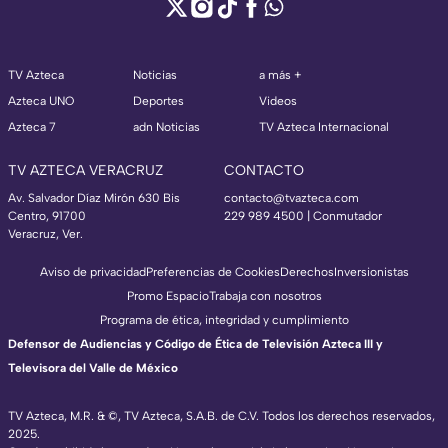
TV Azteca
Noticias
a más +
Azteca UNO
Deportes
Videos
Azteca 7
adn Noticias
TV Azteca Internacional
TV AZTECA VERACRUZ
CONTACTO
Av. Salvador Díaz Mirón 630 Bis
contacto@tvazteca.com
Centro, 91700
229 989 4500 | Conmutador
Veracruz, Ver.
Aviso de privacidad
Preferencias de Cookies
Derechos
Inversionistas
Promo Espacio
Trabaja con nosotros
Programa de ética, integridad y cumplimiento
Defensor de Audiencias y Código de Ética de Televisión Azteca III y
Televisora del Valle de México
TV Azteca, M.R. & ©, TV Azteca, S.A.B. de C.V. Todos los derechos reservados,
2025.