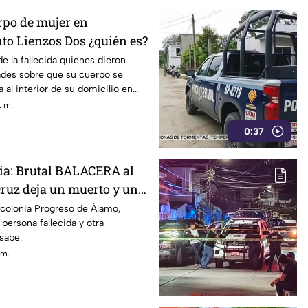
rpo de mujer en
to Lienzos Dos ¿quién es?
e la fallecida quienes dieron
dades sobre que su cuerpo se
 al interior de su domicilio en
. m.
0:37
cia: Brutal BALACERA al
cruz deja un muerto y un
 colonia Progreso de Álamo,
persona fallecida y otra
 sabe.
 m.