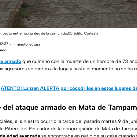
impacto entre habitantes de la comunidad|Crédito: Cortesía
12:37
1 minuto lectura
vedo
ue armado
que culminó con la muerte de un hombre de 73 años
os agresores se dieron a la fuga y hasta el momento no se ha 
¡ATENTO! Lanzan ALERTA por cocodrilos en estos lugares d
e del ataque armado en Mata de Tampa
iales, el siniestro ocurrió la tarde del pasado martes 9 de jun
alle Ribera del Pescador de la congregación de Mata de Tam
de edad avanzada
se encontraba en patio de su casa cuando 