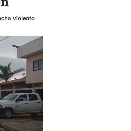
on
echo violento