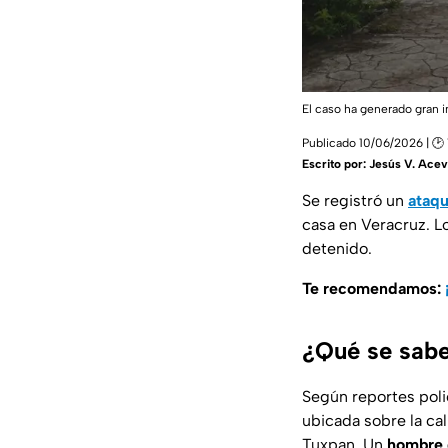
El caso ha generado gran 
Publicado 10/06/2026 | 🕑 
Escrito por:
Jesús V. Ace
Se registró un
ataq
casa en Veracruz. L
detenido.
Te recomendamos:
¿Qué se sab
Según reportes polic
ubicada sobre la c
Tuxpan. Un
hombre 