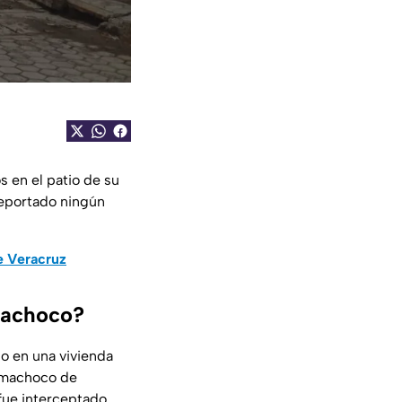
 en el patio de su
reportado ningún
e Veracruz
machoco?
io en una vivienda
pamachoco de
fue interceptado