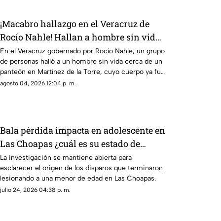
¡Macabro hallazgo en el Veracruz de
Rocío Nahle! Hallan a hombre sin vida
cerca de panteón; así estaba el cuerpo
En el Veracruz gobernado por Rocío Nahle, un grupo
de personas halló a un hombre sin vida cerca de un
panteón en Martínez de la Torre, cuyo cuerpo ya fue
identificado.
agosto 04, 2026 12:04 p. m.
Bala pérdida impacta en adolescente en
Las Choapas ¿cuál es su estado de
salud?
La investigación se mantiene abierta para
esclarecer el origen de los disparos que terminaron
lesionando a una menor de edad en Las Choapas.
julio 24, 2026 04:38 p. m.