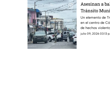
Asesinan a ba
Tránsito Muni
ocurrió
Un elemento de Tr
en el centro de Cór
de hechos violent
Rocío Nahle.
julio 09, 2026 03:13 p