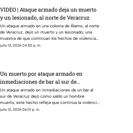
VIDEO | Ataque armado deja un muerto
y un lesionado, al norte de Veracruz
Un ataque armado en una colonia de Álamo, al norte
de Veracruz, dejó un muerto y un lesionado; una
muestra de que continúan los hechos de violencia
en el gobierno de Rocío Nahle.
julio 13, 2026 04:50 p. m.
Un muerto por ataque armado en
inmediaciones de bar al sur de
Veracruz; sigue la violencia en el
Un ataque armado en inmediaciones de un bar al
sur de Veracruz dejó como saldo un hombre
gobierno de Rocío Nahle
muerto; este hecho refleja que continúa la violencia
en el gobierno de Rocío Nahle García.
julio 12, 2026 06:01 p. m.