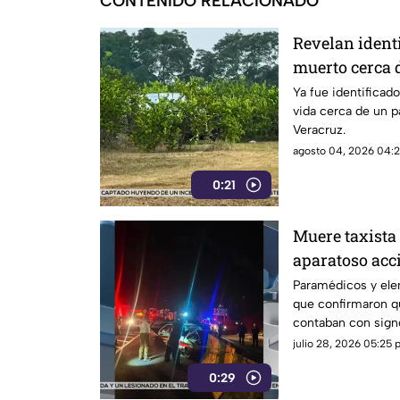
CONTENIDO RELACIONADO
Revelan ident
muerto cerca 
Ya fue identificad
vida cerca de un p
Veracruz.
agosto 04, 2026 04:2
0:21
Muere taxista
aparatoso acc
en Coatepec
Paramédicos y ele
que confirmaron qu
contaban con signo
Coatepec.
julio 28, 2026 05:25 p
0:29