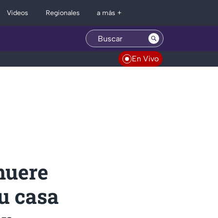
Regionales
Videos
a más +
En Vivo
muere
u casa