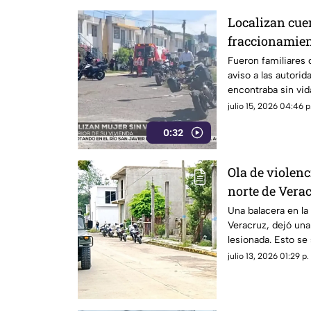
Localizan cue
fraccionamien
Fueron familiares d
aviso a las autori
encontraba sin vida
Córdoba.
julio 15, 2026 04:46 p
0:32
Ola de violen
norte de Vera
herido
Una balacera en la
Veracruz, dejó una 
lesionada. Esto se
julio 13, 2026 01:29 p.