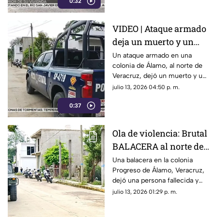
0:32
Córdoba.
VIDEO | Ataque armado
deja un muerto y un
lesionado, al norte de
Un ataque armado en una
colonia de Álamo, al norte de
Veracruz
Veracruz, dejó un muerto y un
lesionado; una muestra de que
julio 13, 2026 04:50 p. m.
continúan los hechos de
0:37
violencia en el gobierno de
Rocío Nahle.
Ola de violencia: Brutal
BALACERA al norte de
Veracruz deja un
Una balacera en la colonia
Progreso de Álamo, Veracruz,
muerto y un herido
dejó una persona fallecida y
otra lesionada. Esto se sabe.
julio 13, 2026 01:29 p. m.