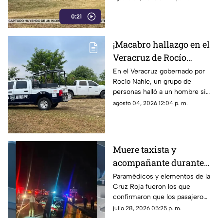
0:21
¡Macabro hallazgo en el
Veracruz de Rocío
Nahle! Hallan a
En el Veracruz gobernado por
Rocío Nahle, un grupo de
hombre sin vida cerca
personas halló a un hombre sin
de panteón; así estaba
vida cerca de un panteón en
agosto 04, 2026 12:04 p. m.
el cuerpo
Martínez de la Torre, cuyo
cuerpo ya fue identificado.
Muere taxista y
acompañante durante
aparatoso accidente
Paramédicos y elementos de la
Cruz Roja fueron los que
sobre libramiento en
confirmaron que los pasajeros
Coatepec
del taxi ya no contaban con
julio 28, 2026 05:25 p. m.
signos vitales tras el accidente