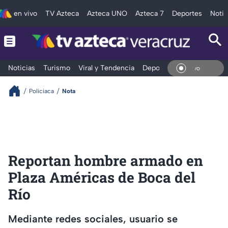
en vivo
TV Azteca
Azteca UNO
Azteca 7
Deportes
Notic
Noticias
Turismo
Viral y Tendencia
Deportes
Espectáculos
En Vi
Policiaca
Nota
Reportan hombre armado en
Plaza Américas de Boca del
Río
Mediante redes sociales, usuario se