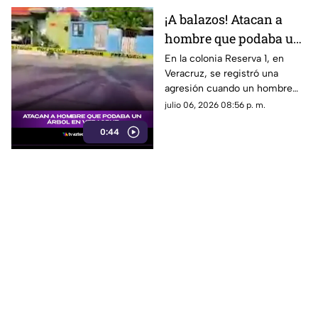
¡A balazos! Atacan a
hombre que podaba un
árbol en Veracruz; esto
En la colonia Reserva 1, en
Veracruz, se registró una
se sabe
agresión cuando un hombre
podaba un árbol. Aquí te
julio 06, 2026 08:56 p. m.
contamos los detalles.
0:44