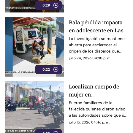
0:29
en Coatepec.
Bala pérdida impacta
en adolescente en Las
Choapas ¿cuál es su
La investigación se mantiene
abierta para esclarecer el
estado de salud?
origen de los disparos que
terminaron lesionando a una
julio 24, 2026 04:38 p. m.
menor de edad en Las
0:22
Choapas.
Localizan cuerpo de
mujer en
fraccionamiento
Fueron familiares de la
fallecida quienes dieron aviso
Lienzos Dos ¿quién es?
a las autoridades sobre que su
cuerpo se encontraba sin vida
julio 15, 2026 04:46 p. m.
al interior de su domicilio en