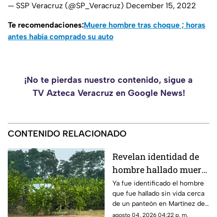
— SSP Veracruz (@SP_Veracruz)
December 15, 2022
Te recomendaciones:
Muere hombre tras choque ; horas
antes había comprado su auto
¡No te pierdas nuestro contenido, sigue a
TV Azteca Veracruz en Google News!
CONTENIDO RELACIONADO
Revelan identidad de
hombre hallado muerto
cerca de panteón en
Ya fue identificado el hombre
que fue hallado sin vida cerca
Veracruz
de un panteón en Martínez de
la Torre, Veracruz.
agosto 04, 2026 04:22 p. m.