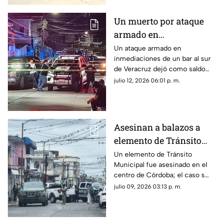
Un muerto por ataque
armado en
inmediaciones de bar
Un ataque armado en
inmediaciones de un bar al sur
al sur de Veracruz;
de Veracruz dejó como saldo
sigue la violencia en el
un hombre muerto; este
julio 12, 2026 06:01 p. m.
gobierno de Rocío
hecho refleja que continúa la
Nahle
violencia en el gobierno de
Rocío Nahle García.
Asesinan a balazos a
elemento de Tránsito
Municipal en Córdoba;
Un elemento de Tránsito
Municipal fue asesinado en el
así ocurrió
centro de Córdoba; el caso se
suma a la lista de hechos
julio 09, 2026 03:13 p. m.
violentos en el Veracruz
gobernado por Rocío Nahle.