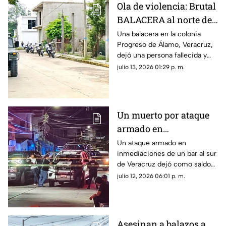
Ola de violencia: Brutal
BALACERA al norte de
Veracruz deja un
Una balacera en la colonia
Progreso de Álamo, Veracruz,
muerto y un herido
dejó una persona fallecida y
otra lesionada. Esto se sabe.
julio 13, 2026 01:29 p. m.
Un muerto por ataque
armado en
inmediaciones de bar
Un ataque armado en
inmediaciones de un bar al sur
al sur de Veracruz;
de Veracruz dejó como saldo
sigue la violencia en el
un hombre muerto; este
julio 12, 2026 06:01 p. m.
gobierno de Rocío
hecho refleja que continúa la
Nahle
violencia en el gobierno de
Rocío Nahle García.
Asesinan a balazos a