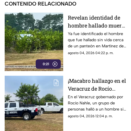
CONTENIDO RELACIONADO
Revelan identidad de
hombre hallado muerto
cerca de panteón en
Ya fue identificado el hombre
que fue hallado sin vida cerca
Veracruz
de un panteón en Martínez de
la Torre, Veracruz.
agosto 04, 2026 04:22 p. m.
0:21
¡Macabro hallazgo en el
Veracruz de Rocío
Nahle! Hallan a
En el Veracruz gobernado por
Rocío Nahle, un grupo de
hombre sin vida cerca
personas halló a un hombre sin
de panteón; así estaba
vida cerca de un panteón en
agosto 04, 2026 12:04 p. m.
el cuerpo
Martínez de la Torre, cuyo
cuerpo ya fue identificado.