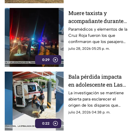
Muere taxista y
acompañante durante
aparatoso accidente
Paramédicos y elementos de la
Cruz Roja fueron los que
sobre libramiento en
confirmaron que los pasajeros
Coatepec
del taxi ya no contaban con
julio 28, 2026 05:25 p. m.
signos vitales tras el accidente
0:29
en Coatepec.
Bala pérdida impacta
en adolescente en Las
Choapas ¿cuál es su
La investigación se mantiene
abierta para esclarecer el
estado de salud?
origen de los disparos que
terminaron lesionando a una
julio 24, 2026 04:38 p. m.
menor de edad en Las
0:22
Choapas.