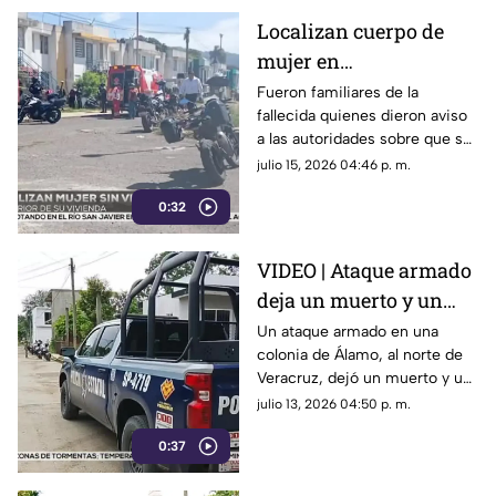
Localizan cuerpo de
mujer en
fraccionamiento
Fueron familiares de la
fallecida quienes dieron aviso
Lienzos Dos ¿quién es?
a las autoridades sobre que su
cuerpo se encontraba sin vida
julio 15, 2026 04:46 p. m.
al interior de su domicilio en
0:32
Córdoba.
VIDEO | Ataque armado
deja un muerto y un
lesionado, al norte de
Un ataque armado en una
colonia de Álamo, al norte de
Veracruz
Veracruz, dejó un muerto y un
lesionado; una muestra de que
julio 13, 2026 04:50 p. m.
continúan los hechos de
0:37
violencia en el gobierno de
Rocío Nahle.