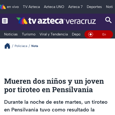
en vivo
TV Azteca
Azteca UNO
Azteca 7
Deportes
Notic
Noticias
Turismo
Viral y Tendencia
Deportes
Espectáculos
En Vivo
Policiaca
Nota
Mueren dos niños y un joven
por tiroteo en Pensilvania
Durante la noche de este martes, un tiroteo
en Pensilvania tuvo como resultado la