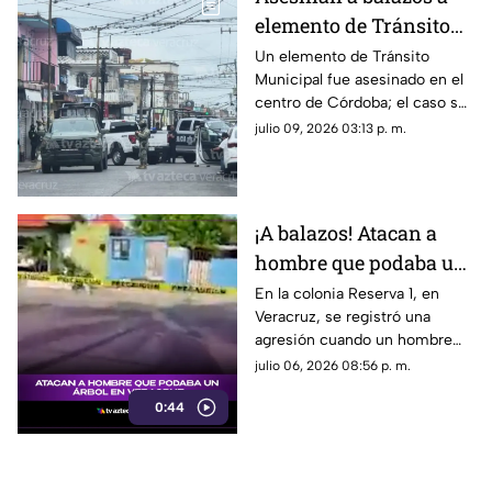
elemento de Tránsito
Municipal en Córdoba;
Un elemento de Tránsito
Municipal fue asesinado en el
así ocurrió
centro de Córdoba; el caso se
suma a la lista de hechos
julio 09, 2026 03:13 p. m.
violentos en el Veracruz
gobernado por Rocío Nahle.
¡A balazos! Atacan a
hombre que podaba un
árbol en Veracruz; esto
En la colonia Reserva 1, en
Veracruz, se registró una
se sabe
agresión cuando un hombre
podaba un árbol. Aquí te
julio 06, 2026 08:56 p. m.
contamos los detalles.
0:44