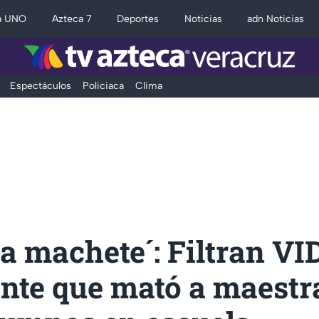
a UNO
Azteca 7
Deportes
Noticias
adn Noticias
Espectáculos
Policiaca
Clima
a machete´: Filtran VI
nte que mató a maestr