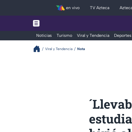
en vivo
TV Azteca
Aztec
Noticias
Turismo
Viral y Tendencia
Deportes
Viral y Tendencia
Nota
´Llevab
estudia