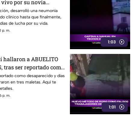
vivo por su novia
ción, desarrolló una neumonía
do clínico hasta que finalmente,
 días de lucha por su vida.
 p. m.
1:03
í hallaron a ABUELITO
 tras ser reportado como
DO
eportado como desaparecido y días
aron en tres maletas. Aquí te
talles.
6 p. m.
1:01