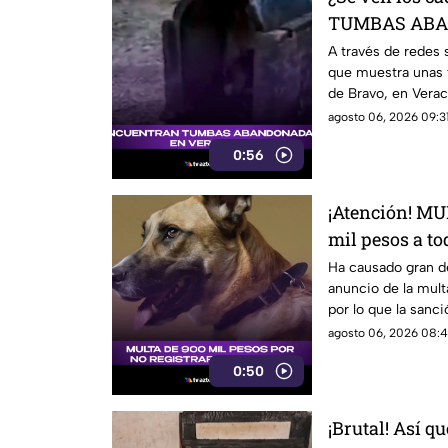
TUMBAS ABAN
(+VIDEO)
A través de redes 
que muestra unas 
de Bravo, en Verac
agosto 06, 2026 09:31
0:56
¡Atención! M
mil pesos a to
REGISTREN a
Ha causado gran de
anuncio de la mult
por lo que la sanc
pesos.
agosto 06, 2026 08:4
0:50
¡Brutal! Así q