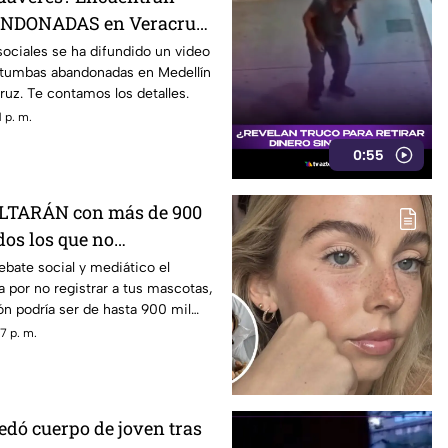
DONADAS en Veracruz
sociales se ha difundido un video
tumbas abandonadas en Medellín
ruz. Te contamos los detalles.
 p. m.
0:55
ULTARÁN con más de 900
dos los que no
 sus MASCOTAS
bate social y mediático el
a por no registrar a tus mascotas,
ión podría ser de hasta 900 mil
7 p. m.
uedó cuerpo de joven tras