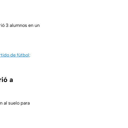
rió 3 alumnos en un
ido de fútbol;
rió a
n al suelo para