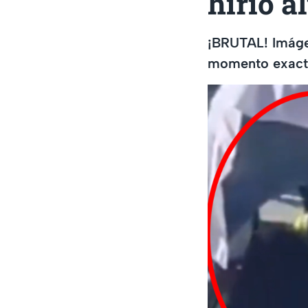
hirió a
¡BRUTAL! Imágen
momento exacto