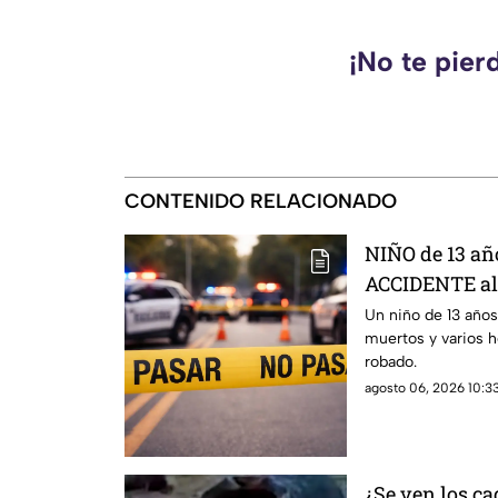
¡No te pier
CONTENIDO RELACIONADO
NIÑO de 13 a
ACCIDENTE al 
hay muertos y
Un niño de 13 años
muertos y varios 
robado.
agosto 06, 2026 10:33
¿Se ven los c