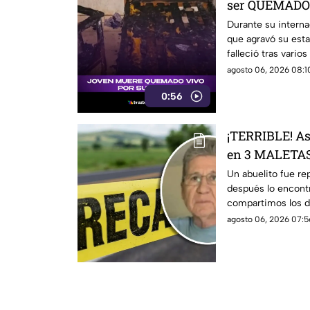
ser QUEMADO 
[VIDEO]
Durante su interna
que agravó su esta
falleció tras varios
agosto 06, 2026 08:10
0:56
¡TERRIBLE! As
en 3 MALETAS,
DESAPARECI
Un abuelito fue r
después lo encontr
compartimos los de
agosto 06, 2026 07:5