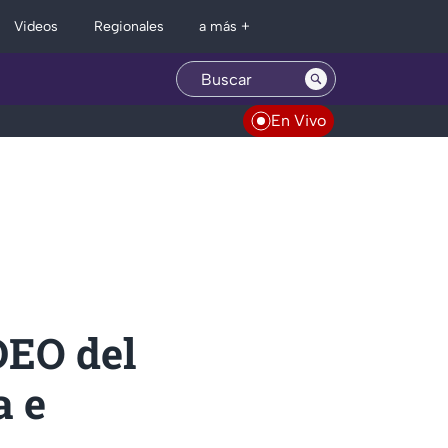
Regionales
Videos
a más +
En Vivo
DEO del
a e