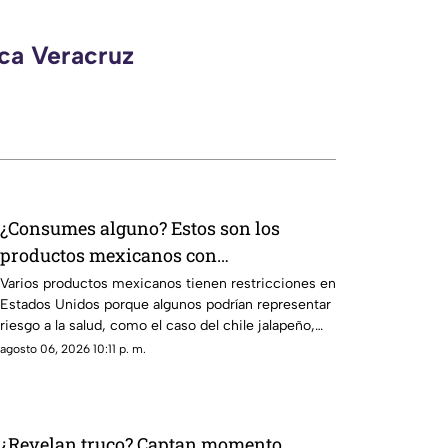
eca Veracruz
¿Consumes alguno? Estos son los
productos mexicanos con
RESTRICCIONES por supuesto riesgo a
Varios productos mexicanos tienen restricciones en
Estados Unidos porque algunos podrían representar
la salud
riesgo a la salud, como el caso del chile jalapeño,
tras un brote de salmonela.
agosto 06, 2026 10:11 p. m.
¿Revelan truco? Captan momento