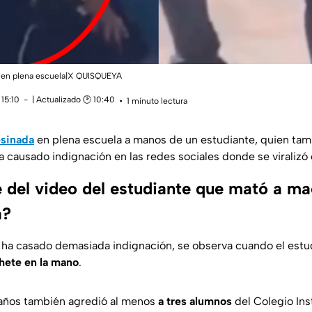
a en plena escuela|X QUISQUEYA
15:10
| Actualizado 🕑 10:40
1 minuto lectura
esinada
en plena escuela a manos de un estudiante, quien tamb
a causado indignación en las redes sociales donde se viraliz
 del video del estudiante que mató a ma
a?
 ha casado demasiada indignación, se observa cuando el estud
ete en la mano
.
 años también agredió al menos
a tres alumnos
del Colegio Ins