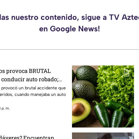
das nuestro contenido, sigue a TV Azt
en Google News!
ños provoca BRUTAL
conducir auto robado;
 heridos
 provocó un brutal accidente que
heridos, cuando manejaba un auto
 p. m.
adáveres? Encuentran