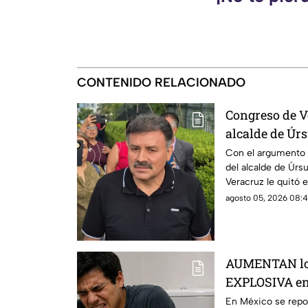
CONTENIDO RELACIONADO
Congreso de Ve
alcalde de Úr
investigación 
Con el argumento 
del alcalde de Úrs
acusan?
Veracruz le quitó e
Ciudadano.
agosto 05, 2026 08:4
AUMENTAN lo
EXPLOSIVA en 
de los pacient
En México se repo