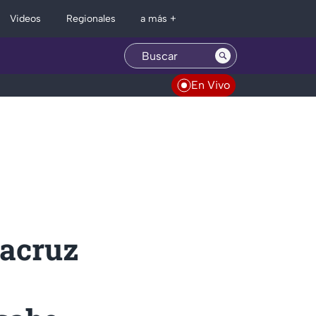
Regionales
Videos
a más +
En Vivo
acruz