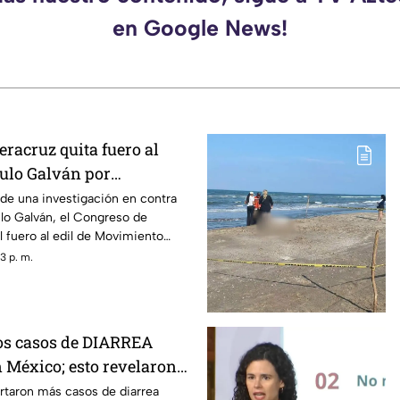
en Google News!
racruz quita fuero al
sulo Galván por
en su contra ¿De qué lo
de una investigación en contra
ulo Galván, el Congreso de
l fuero al edil de Movimiento
3 p. m.
s casos de DIARREA
México; esto revelaron
es
rtaron más casos de diarrea