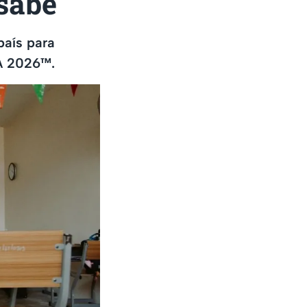
sabe
país para
FA 2026™.