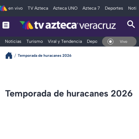
en vivo
TV Azteca
Azteca UNO
Azteca 7
Deportes
Notic
Noticias
Turismo
Viral y Tendencia
Deportes
Espectáculos
En Vivo
Temporada de huracanes 2026
Temporada de huracanes 2026