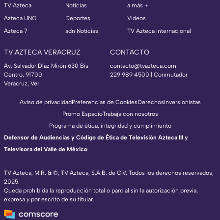
TV Azteca
Noticias
a más +
Azteca UNO
Deportes
Videos
Azteca 7
adn Noticias
TV Azteca Internacional
TV AZTECA VERACRUZ
CONTACTO
Av. Salvador Díaz Mirón 630 Bis
contacto@tvazteca.com
Centro, 91700
229 989 4500 | Conmutador
Veracruz, Ver.
Aviso de privacidad
Preferencias de Cookies
Derechos
Inversionistas
Promo Espacio
Trabaja con nosotros
Programa de ética, integridad y cumplimiento
Defensor de Audiencias y Código de Ética de Televisión Azteca III y
Televisora del Valle de México
TV Azteca, M.R. & ©, TV Azteca, S.A.B. de C.V. Todos los derechos reservados,
2025.
Queda prohibida la reproducción total o parcial sin la autorización previa,
expresa y por escrito de su titular.