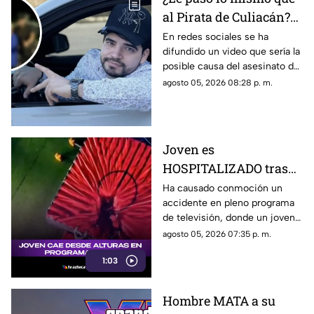
al Pirata de Culiacán?
Revelan VIDEO que
En redes sociales se ha
difundido un video que sería la
podría ser la causa del
posible causa del asesinato del
asesinato de César
influencer César Gastélum,
agosto 05, 2026 08:28 p. m.
Gastélum
luego de que autoridades
dieron a conocer una de las
líneas de investigación.
Joven es
HOSPITALIZADO tras
caer desde 8 metros de
Ha causado conmoción un
accidente en pleno programa
altura en programa de
de televisión, donde un joven
televisión (+VIDEO)
sufrió una caída y terminó
agosto 05, 2026 07:35 p. m.
hospitalizado.
1:03
Hombre MATA a su