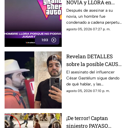
NOVIA y LLORA en
prisión por no poder
Después de asesinar a su
novia, un hombre fue
jugar GTA; así fue
condenado a cadena perpetua
captado (+VIDEO)
y lloró, aunque no por lo
agosto 05, 2026 07:27 p. m.
ocurrido, sino porque no podrá
1:03
jugar GTA.
Revelan DETALLES
sobre la posible CAUSA
del ASESINATO de
El asesinato del influencer
César Gastélum sigue dando
César Gastélum
de qué hablar, y las
autoridades de seguridad ya
agosto 05, 2026 07:10 p. m.
han señalado una posible
causa por la que fue privado de
la vida.
¡De terror! Captan
siniestro PAYASO