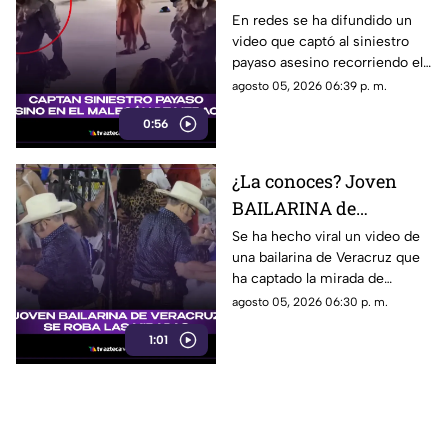
ASESINO en el
En redes se ha difundido un
video que captó al siniestro
MALECÓN de Veracruz
payaso asesino recorriendo el
(+VIDEO)
malecón de la ciudad de
agosto 05, 2026 06:39 p. m.
Veracruz. ¿Lo has visto?
0:56
¿La conoces? Joven
BAILARINA de
Veracruz se roba las
Se ha hecho viral un video de
una bailarina de Veracruz que
miradas por sus
ha captado la mirada de
TREMENDOS PASOS
muchos debido a su estilo de
agosto 05, 2026 06:30 p. m.
(+VIDEO)
bailar. ¿Quién es?
1:01