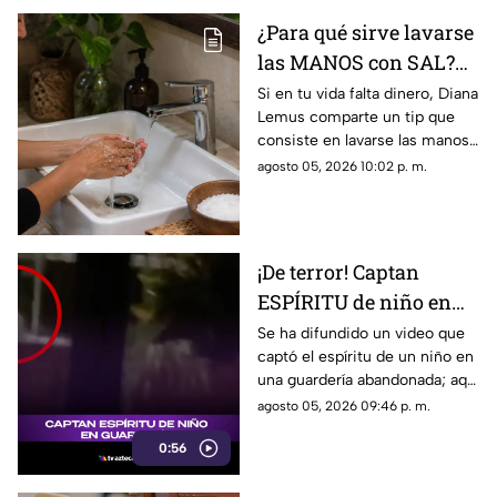
¿Para qué sirve lavarse
las MANOS con SAL?
Este es su PODEROSO
Si en tu vida falta dinero, Diana
Lemus comparte un tip que
EFECTO
consiste en lavarse las manos
con sal. Aquí te contamos.
agosto 05, 2026 10:02 p. m.
¡De terror! Captan
ESPÍRITU de niño en
guardería; así luce
Se ha difundido un video que
captó el espíritu de un niño en
(+VIDEO)
una guardería abandonada; aquí
te compartimos los detalles de
agosto 05, 2026 09:46 p. m.
cómo luce.
0:56