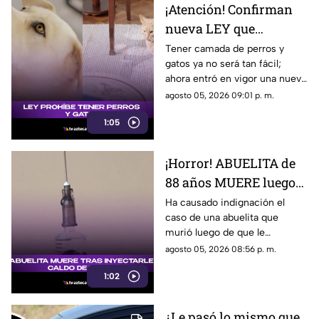
¡Atención! Confirman
nueva LEY que
PROHIBE TENER
Tener camada de perros y
gatos ya no será tan fácil;
PERROS y gatos; esto se
ahora entró en vigor una nueva
sabe
ley que prohibe tenerlos. Aquí
agosto 05, 2026 09:01 p. m.
te contamos.
1:05
¡Horror! ABUELITA de
88 años MUERE luego
de que le INYECTARAN
Ha causado indignación el
caso de una abuelita que
CALDO de pollo
murió luego de que le
inyectaran caldo de pollo,
agosto 05, 2026 08:56 p. m.
desatando diversas reacciones
1:02
entre internautas.
¿Le pasó lo mismo que