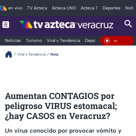
en vivo
TV Azteca
Azteca UNO
Azteca 7
Deportes
Notic
Noticias
Turismo
Viral y Tendencia
Deportes
Espectáculos
En Viv
Viral y Tendencia
Nota
Aumentan CONTAGIOS por
peligroso VIRUS estomacal;
¿hay CASOS en Veracruz?
Un virus conocido por provocar vómito y