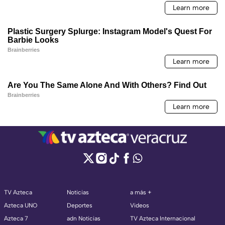
TV Azteca
Noticias
a más +
Azteca UNO
Deportes
Videos
Azteca 7
adn Noticias
TV Azteca Internacional