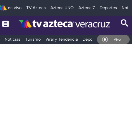
en vivo
TV Azteca
Azteca UNO
Azteca 7
Deportes
Notic
Noticias
Turismo
Viral y Tendencia
Deportes
Espectáculos
En Vivo