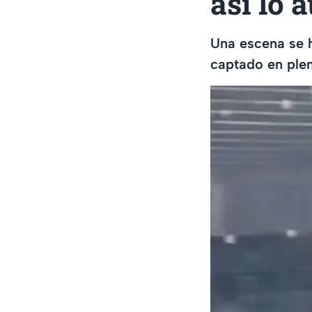
así lo 
Una escena se h
captado en ple