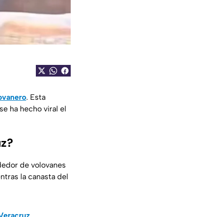
ovanero
. Esta
e ha hecho viral el
uz?
ndedor de volovanes
tras la canasta del
Veracruz