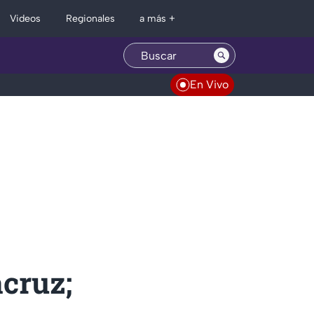
Regionales
Videos
a más +
En Vivo
acruz;