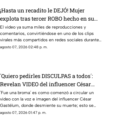
¡Hasta un recadito le DEJÓ! Mujer
explota tras tercer ROBO hecho en su
casa por el mismo LADRÓN [VIDEO]
El video ya suma miles de reproducciones y
comentarios, convirtiéndose en uno de los clips
virales más compartidos en redes sociales durante
las últimas horas.
agosto 07, 2026 02:48 p. m.
´Quiero pedirles DISCULPAS a todos´:
Revelan VIDEO del influencer César
Gastélum diciendo que todo fue una
´Fue una broma´ es como comenzó a circular un
video con la voz e imagen del influencer César
BROMA
Gastélum, donde desmiente su muerte; esto se
sabe del caso.
agosto 07, 2026 01:47 p. m.