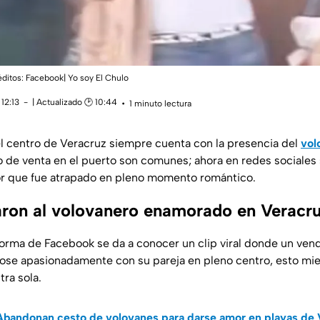
itos: Facebook| Yo soy El Chulo
12:13
| Actualizado 🕑 10:44
1 minuto lectura
el centro de Veracruz siempre cuenta con la presencia del
vol
o de venta en el puerto son comunes; ahora en redes sociales s
r que fue atrapado en pleno momento romántico.
ron al volovanero enamorado en Veracr
aforma de Facebook se da a conocer un clip viral donde un ve
se apasionadamente con su pareja en pleno centro, esto mien
ra sola.
Abandonan cesto de volovanes para darse amor en playas de 