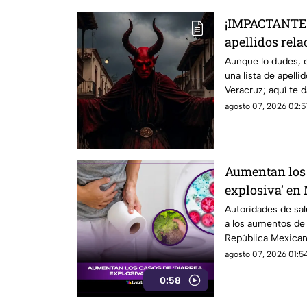
¡IMPACTANTE! 
apellidos rela
Veracruz
Aunque lo dudes, en
una lista de apelli
Veracruz; aquí te 
agosto 07, 2026 02:5
Aumentan los 
explosiva’ en
Veracruz?
Autoridades de sal
a los aumentos de 
República Mexicana
agosto 07, 2026 01:54
0:58