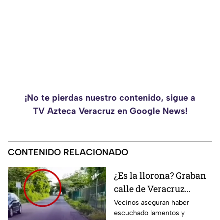
¡No te pierdas nuestro contenido, sigue a
TV Azteca Veracruz en Google News!
CONTENIDO RELACIONADO
¿Es la llorona? Graban
calle de Veracruz
dónde se aparece
Vecinos aseguran haber
escuchado lamentos y
ESPÍRITU de mujer;