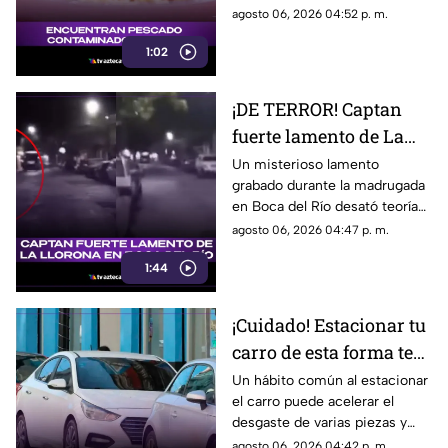
se sabe
declarado; personas con
agosto 06, 2026 04:52 p. m.
alergia podrían enfrentar
1:02
reacciones graves.
¡DE TERROR! Captan
fuerte lamento de La
Llorona en Boca del
Un misterioso lamento
grabado durante la madrugada
Río, Veracruz (+VIDEO)
en Boca del Río desató teorías
sobre La Llorona; escucha el
agosto 06, 2026 04:47 p. m.
VIDEO.
1:44
¡Cuidado! Estacionar tu
carro de esta forma te
costará miles de pesos
Un hábito común al estacionar
el carro puede acelerar el
desgaste de varias piezas y
terminar en costosas
agosto 06, 2026 04:42 p. m.