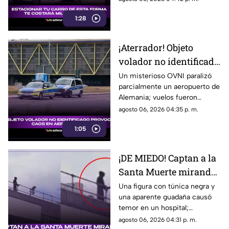
reparaciones.
1:28
¡Aterrador! Objeto
volador no identificado
provoca caos en
Un misterioso OVNI paralizó
parcialmente un aeropuerto de
aeropuerto
Alemania; vuelos fueron
cancelados y autoridades
agosto 06, 2026 04:35 p. m.
investigan el caso.
1:05
¡DE MIEDO! Captan a la
Santa Muerte mirando
a los pacientes de un
Una figura con túnica negra y
una aparente guadaña causó
hospital (+VIDEO)
temor en un hospital;
autoridades revelaron qué
agosto 06, 2026 04:31 p. m.