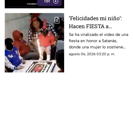
1:01
’Felicidades mi niño’:
Hacen FIESTA a
SATANÁS con pastel y
Se ha viralizado el video de una
fiesta en honor a Satanás,
banda (+VIDEO)
donde una mujer lo sostiene
en brazos, mientras disfrutan
agosto 06, 2026 03:20 p. m.
de la banda y del pastel. Aquí te
compartimos los detalles.