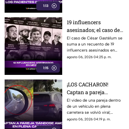
había detrás del misterio.
1:13
19 influencers
asesinados; el caso de
César Gastélum vuelve
El caso de César Gastélum se
suma a un recuento de 19
a encender las alertas
influencers asesinados en
México desde 2024;
agosto 06, 2026 04:25 p. m.
autoridades investigan los
1:15
hechos.
¡LOS CACHARON!
Captan a pareja
'dándose amor’ en un
El video de una pareja dentro
de un vehículo en plena
auto en plena carretera
carretera se volvió viral;
(+VIDEO)
autoridades identificaron y
agosto 06, 2026 04:19 p. m.
sancionaron a ambos.