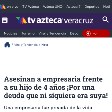
en vivo
TV Azteca
Azteca UNO
Azteca 7
Deportes
Notic
Noticias
Turismo
Viral y Tendencia
Deportes
Espectáculos
En Viv
Viral y Tendencia
Nota
Asesinan a empresaria frente
a su hijo de 4 años ¡Por una
deuda que ni siquiera era suya!
Una empresaria fue privada de la vida