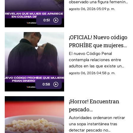
observado una figura femenina
(+VIDEO)
en una calle de Veracruz;
agosto 06, 2026 05:09 p. m.
algunos la relacionan con La
0:51
Llorona.
¡OFICIAL! Nuevo código
PROHÍBE que mujeres
exijan dinero a los
El nuevo Código Penal
contempla relaciones entre
hombres; en estos
adultos en las que existe un
casos aplica
pago o promesa de
agosto 06, 2026 04:58 p. m.
remuneración; la medida
0:58
desató debate.
¡Horror! Encuentran
pescado
CONTAMINADO en
Autoridades ordenaron retirar
una sopa instantánea tras
sopa instantánea; esto
detectar pescado no