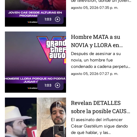
de televisión, donde un joven
televisión (+VIDEO)
sufrió una caída y terminó
agosto 05, 2026 07:35 p. m.
hospitalizado.
1:03
Hombre MATA a su
NOVIA y LLORA en
prisión por no poder
Después de asesinar a su
novia, un hombre fue
jugar GTA; así fue
condenado a cadena perpetua
captado (+VIDEO)
y lloró, aunque no por lo
agosto 05, 2026 07:27 p. m.
ocurrido, sino porque no podrá
1:03
jugar GTA.
Revelan DETALLES
sobre la posible CAUSA
del ASESINATO de
El asesinato del influencer
César Gastélum sigue dando
César Gastélum
de qué hablar, y las