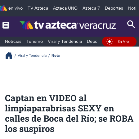
en vivo
TV Azteca
Azteca UNO
Azteca 7
Deportes
Notic
Noticias
Turismo
Viral y Tendencia
Deportes
Espectáculos
En Vivo
Viral y Tendencia
Nota
Captan en VIDEO al
limpiaparabrisas SEXY en
calles de Boca del Río; se ROBA
los suspiros