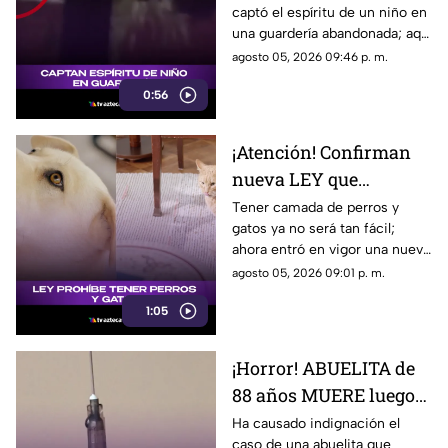
captó el espíritu de un niño en
(+VIDEO)
una guardería abandonada; aquí
te compartimos los detalles de
agosto 05, 2026 09:46 p. m.
cómo luce.
0:56
¡Atención! Confirman
nueva LEY que
PROHIBE TENER
Tener camada de perros y
gatos ya no será tan fácil;
PERROS y gatos; esto se
ahora entró en vigor una nueva
sabe
ley que prohibe tenerlos. Aquí
agosto 05, 2026 09:01 p. m.
te contamos.
1:05
¡Horror! ABUELITA de
88 años MUERE luego
de que le INYECTARAN
Ha causado indignación el
caso de una abuelita que