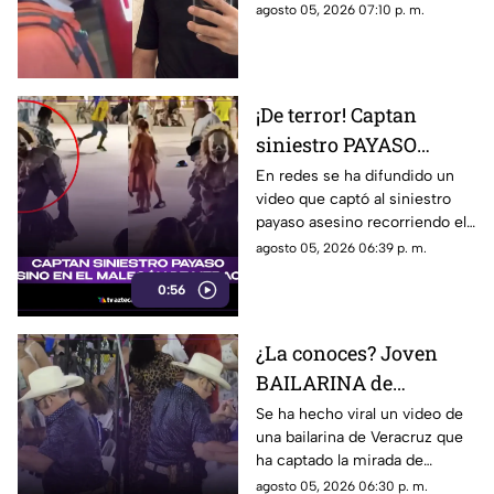
autoridades de seguridad ya
agosto 05, 2026 07:10 p. m.
han señalado una posible
causa por la que fue privado de
la vida.
¡De terror! Captan
siniestro PAYASO
ASESINO en el
En redes se ha difundido un
video que captó al siniestro
MALECÓN de Veracruz
payaso asesino recorriendo el
(+VIDEO)
malecón de la ciudad de
agosto 05, 2026 06:39 p. m.
Veracruz. ¿Lo has visto?
0:56
¿La conoces? Joven
BAILARINA de
Veracruz se roba las
Se ha hecho viral un video de
una bailarina de Veracruz que
miradas por sus
ha captado la mirada de
TREMENDOS PASOS
muchos debido a su estilo de
agosto 05, 2026 06:30 p. m.