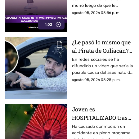
CALDO de pollo
murió luego de que le
inyectaran caldo de pollo,
agosto 05, 2026 08:56 p. m.
desatando diversas reacciones
1:02
entre internautas.
¿Le pasó lo mismo que
al Pirata de Culiacán?
Revelan VIDEO que
En redes sociales se ha
difundido un video que sería la
podría ser la causa del
posible causa del asesinato del
asesinato de César
influencer César Gastélum,
agosto 05, 2026 08:28 p. m.
Gastélum
luego de que autoridades
dieron a conocer una de las
líneas de investigación.
Joven es
HOSPITALIZADO tras
caer desde 8 metros de
Ha causado conmoción un
accidente en pleno programa
altura en programa de