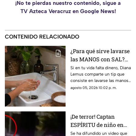
¡No te pierdas nuestro contenido, sigue a
TV Azteca Veracruz en Google News!
CONTENIDO RELACIONADO
¿Para qué sirve lavarse
las MANOS con SAL?
Este es su PODEROSO
Si en tu vida falta dinero, Diana
Lemus comparte un tip que
EFECTO
consiste en lavarse las manos
con sal. Aquí te contamos.
agosto 05, 2026 10:02 p. m.
¡De terror! Captan
ESPÍRITU de niño en
guardería; así luce
Se ha difundido un video que