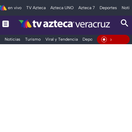
en vivo
TV Azteca
Azteca UNO
Azteca 7
Deportes
Notic
Noticias
Turismo
Viral y Tendencia
Deportes
Espectáculos
En Viv