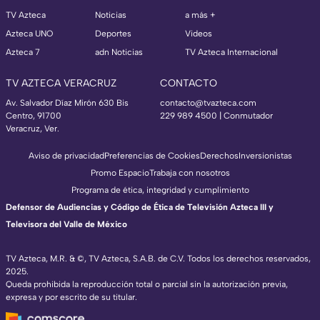
TV Azteca
Noticias
a más +
Azteca UNO
Deportes
Videos
Azteca 7
adn Noticias
TV Azteca Internacional
TV AZTECA VERACRUZ
CONTACTO
Av. Salvador Díaz Mirón 630 Bis
contacto@tvazteca.com
Centro, 91700
229 989 4500 | Conmutador
Veracruz, Ver.
Aviso de privacidad
Preferencias de Cookies
Derechos
Inversionistas
Promo Espacio
Trabaja con nosotros
Programa de ética, integridad y cumplimiento
Defensor de Audiencias y Código de Ética de Televisión Azteca III y
Televisora del Valle de México
TV Azteca, M.R. & ©, TV Azteca, S.A.B. de C.V. Todos los derechos reservados,
2025.
Queda prohibida la reproducción total o parcial sin la autorización previa,
expresa y por escrito de su titular.