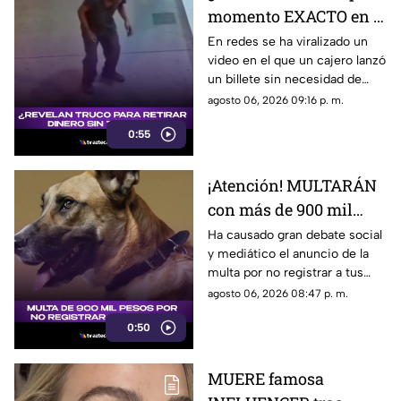
momento EXACTO en el
que CAJERO LANZA
En redes se ha viralizado un
video en el que un cajero lanzó
BILLETE sin meter
un billete sin necesidad de
tarjeta
insertar una tarjeta. ¿Hay algún
agosto 06, 2026 09:16 p. m.
truco para eso?
0:55
¡Atención! MULTARÁN
con más de 900 mil
pesos a todos los que
Ha causado gran debate social
y mediático el anuncio de la
no REGISTREN a sus
multa por no registrar a tus
MASCOTAS
mascotas, por lo que la
agosto 06, 2026 08:47 p. m.
sanción podría ser de hasta
0:50
900 mil pesos.
MUERE famosa