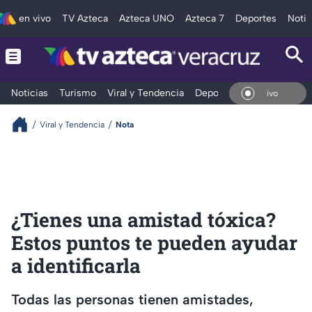
en vivo
TV Azteca
Azteca UNO
Azteca 7
Deportes
Notic
Noticias
Turismo
Viral y Tendencia
Deportes
Espectáculos
En Vivo
Viral y Tendencia
Nota
¿Tienes una amistad tóxica?
Estos puntos te pueden ayudar
a identificarla
Todas las personas tienen amistades,