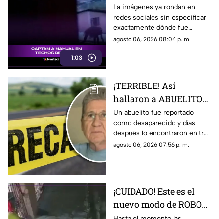
casas; ¿es en Veracruz?
La imágenes ya rondan en
redes sociales sin especificar
[VIDEO]
exactamente dónde fue
captado.
agosto 06, 2026 08:04 p. m.
1:03
¡TERRIBLE! Así
hallaron a ABUELITO
en 3 MALETAS, tras ser
Un abuelito fue reportado
como desaparecido y días
reportado como
después lo encontraron en tres
DESAPARECIDO
maletas. Aquí te compartimos
agosto 06, 2026 07:56 p. m.
los detalles.
¡CUIDADO! Este es el
nuevo modo de ROBO
que utilizan falsos
Hasta el momento las