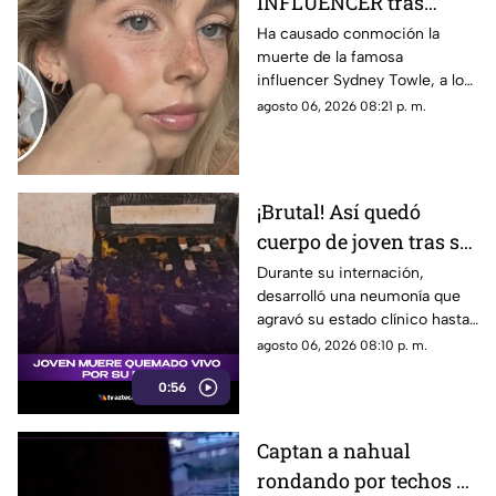
INFLUENCER tras
luchar contra INUSUAL
Ha causado conmoción la
muerte de la famosa
enfermedad
influencer Sydney Towle, a los
26 años, tras varios años de
agosto 06, 2026 08:21 p. m.
lucha contra una enfermedad
inusual. Aquí los detalles.
¡Brutal! Así quedó
cuerpo de joven tras ser
QUEMADO vivo por su
Durante su internación,
desarrolló una neumonía que
novia [VIDEO]
agravó su estado clínico hasta
que finalmente, falleció tras
agosto 06, 2026 08:10 p. m.
varios días de lucha por su
0:56
vida.
Captan a nahual
rondando por techos de