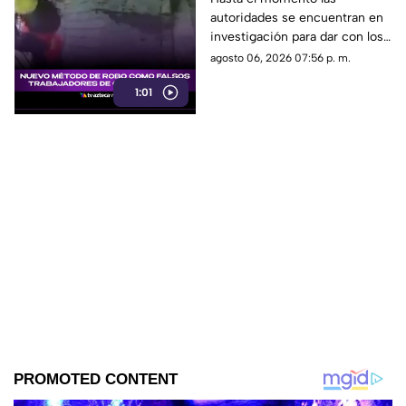
autoridades se encuentran en
trabajadores de
investigación para dar con los
construcción [VIDEO]
hombres que traen este nuevo
agosto 06, 2026 07:56 p. m.
método de robo.
1:01