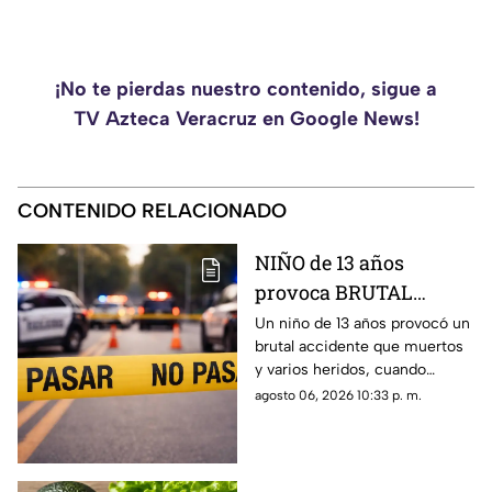
¡No te pierdas nuestro contenido, sigue a
TV Azteca Veracruz en Google News!
CONTENIDO RELACIONADO
NIÑO de 13 años
provoca BRUTAL
ACCIDENTE al conducir
Un niño de 13 años provocó un
brutal accidente que muertos
auto robado; hay
y varios heridos, cuando
muertos y heridos
manejaba un auto robado.
agosto 06, 2026 10:33 p. m.