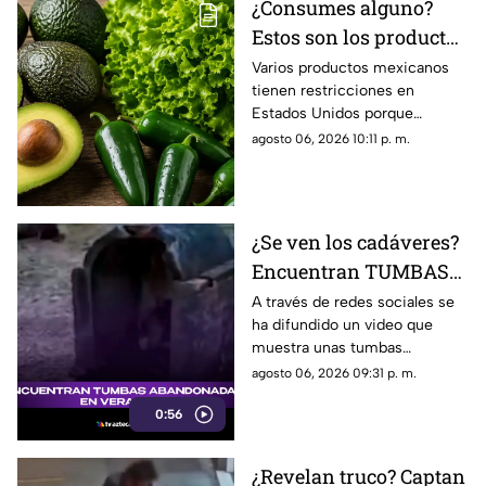
¿Consumes alguno?
Estos son los productos
mexicanos con
Varios productos mexicanos
tienen restricciones en
RESTRICCIONES por
Estados Unidos porque
supuesto riesgo a la
algunos podrían representar
agosto 06, 2026 10:11 p. m.
salud
riesgo a la salud, como el caso
del chile jalapeño, tras un
brote de salmonela.
¿Se ven los cadáveres?
Encuentran TUMBAS
ABANDONADAS en
A través de redes sociales se
ha difundido un video que
Veracruz (+VIDEO)
muestra unas tumbas
abandonadas en Medellín de
agosto 06, 2026 09:31 p. m.
Bravo, en Veracruz. Te
0:56
contamos los detalles.
¿Revelan truco? Captan