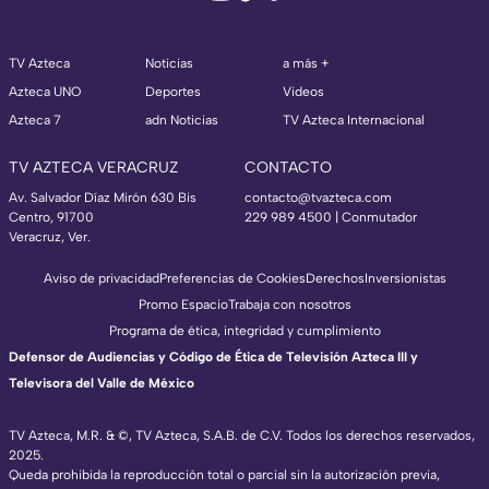
TV Azteca
Noticias
a más +
Azteca UNO
Deportes
Videos
Azteca 7
adn Noticias
TV Azteca Internacional
TV AZTECA VERACRUZ
CONTACTO
Av. Salvador Díaz Mirón 630 Bis
contacto@tvazteca.com
Centro, 91700
229 989 4500 | Conmutador
Veracruz, Ver.
Aviso de privacidad
Preferencias de Cookies
Derechos
Inversionistas
Promo Espacio
Trabaja con nosotros
Programa de ética, integridad y cumplimiento
Defensor de Audiencias y Código de Ética de Televisión Azteca III y
Televisora del Valle de México
TV Azteca, M.R. & ©, TV Azteca, S.A.B. de C.V. Todos los derechos reservados,
2025.
Queda prohibida la reproducción total o parcial sin la autorización previa,