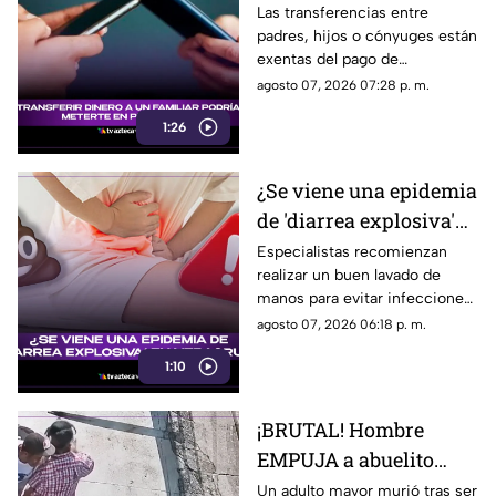
podría meterte en
Las transferencias entre
padres, hijos o cónyuges están
problemas; esto se sabe
exentas del pago de
impuestos, siempre que se
agosto 07, 2026 07:28 p. m.
pueda acreditar el origen del
1:26
dinero.
¿Se viene una epidemia
de 'diarrea explosiva'
en Veracruz? Esto se
Especialistas recomienzan
realizar un buen lavado de
sabe
manos para evitar infecciones
que puedan desatar la famosa
agosto 07, 2026 06:18 p. m.
diarrea explosiva.
1:10
¡BRUTAL! Hombre
EMPUJA a abuelito
para que un tráiler lo
Un adulto mayor murió tras ser