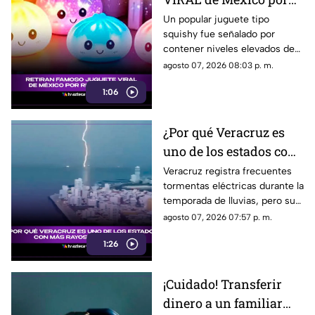
riesgo químico; esto
Un popular juguete tipo
squishy fue señalado por
debes saber
contener niveles elevados de
una sustancia cancerígena,
agosto 07, 2026 08:03 p. m.
pero continúa disponible en
1:06
mercados, tiendas y redes
sociales.
¿Por qué Veracruz es
uno de los estados con
MÁS RAYOS en
Veracruz registra frecuentes
tormentas eléctricas durante la
México?
temporada de lluvias, pero su
ubicación geográfica y relieve
agosto 07, 2026 07:57 p. m.
explican por qué las descargas
1:26
son tan comunes.
¡Cuidado! Transferir
dinero a un familiar