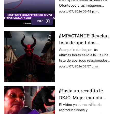
fue captada sobre la Sierra de
Veracruz (+VIDEO)
Otontepec y las imágenes
rápidamente se viralizaron,
agosto 07, 2026 05:48 p. m.
mientras internautas
1:07
debatieron sobre su posible
origen.
¡IMPACTANTE! Revelan
lista de apellidos
relacionados al Diablo
Aunque lo dudes, en las
últimas horas salió a la luz una
en Veracruz
lista de apellidos relacionados
al Diablo en Veracruz; aquí te
agosto 07, 2026 02:57 p. m.
damos todos los detalles.
¡Hasta un recadito le
DEJÓ! Mujer explota
tras tercer ROBO hecho
El video ya suma miles de
reproducciones y
en su casa por el