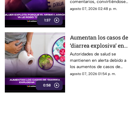
comentarios, convirtiéndose
mismo LADRÓN
en uno de los clips virales más
agosto 07, 2026 02:48 p. m.
[VIDEO]
compartidos en redes sociales
1:37
durante las últimas horas.
Aumentan los casos de
‘diarrea explosiva’ en
México; ¿hay casos en
Autoridades de salud se
mantienen en alerta debido a
Veracruz?
los aumentos de casos de
diarrea explosiva en la
agosto 07, 2026 01:54 p. m.
República Mexicana; te
0:58
decimos si hay en Veracruz.