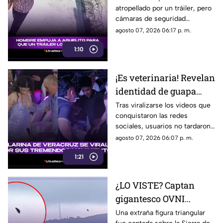
atropellado por un tráiler, pero
atropellara
cámaras de seguridad
captaron el momento previo y
agosto 07, 2026 06:17 p. m.
ahora las autoridades
1:10
investigan a un joven.
¡Es veterinaria! Revelan
identidad de guapa
bailarina veracruzana
Tras viralizarse los videos que
conquistaron las redes
¿QUIÉN ES?
sociales, usuarios no tardaron
en dar con la identidad de la
agosto 07, 2026 06:07 p. m.
bella bailarina. Te contamos los
1:21
detalles.
¿LO VISTE? Captan
gigantesco OVNI
triangular sobre
Una extraña figura triangular