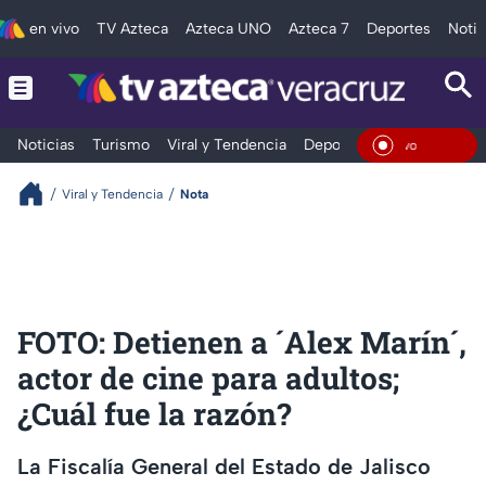
en vivo
TV Azteca
Azteca UNO
Azteca 7
Deportes
Notic
Noticias
Turismo
Viral y Tendencia
Deportes
Espectáculos
En Viv
Viral y Tendencia
Nota
FOTO: Detienen a ´Alex Marín´,
actor de cine para adultos;
¿Cuál fue la razón?
La Fiscalía General del Estado de Jalisco