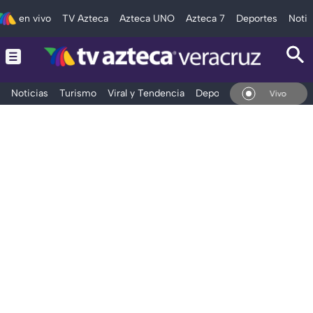
en vivo
TV Azteca
Azteca UNO
Azteca 7
Deportes
Notic
Noticias
Turismo
Viral y Tendencia
Deportes
Espectáculos
En Vivo