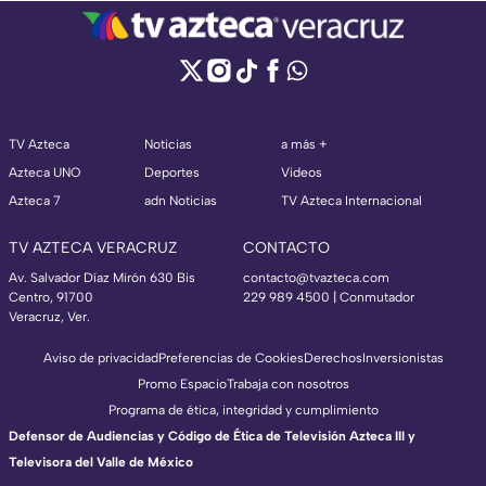
TV Azteca
Noticias
a más +
Azteca UNO
Deportes
Videos
Azteca 7
adn Noticias
TV Azteca Internacional
TV AZTECA VERACRUZ
CONTACTO
Av. Salvador Díaz Mirón 630 Bis
contacto@tvazteca.com
Centro, 91700
229 989 4500 | Conmutador
Veracruz, Ver.
Aviso de privacidad
Preferencias de Cookies
Derechos
Inversionistas
Promo Espacio
Trabaja con nosotros
Programa de ética, integridad y cumplimiento
Defensor de Audiencias y Código de Ética de Televisión Azteca III y
Televisora del Valle de México