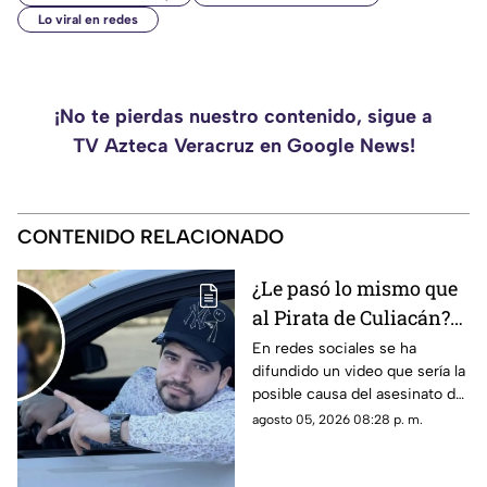
Lo viral en redes
¡No te pierdas nuestro contenido, sigue a
TV Azteca Veracruz en Google News!
CONTENIDO RELACIONADO
¿Le pasó lo mismo que
al Pirata de Culiacán?
Revelan VIDEO que
En redes sociales se ha
difundido un video que sería la
podría ser la causa del
posible causa del asesinato del
asesinato de César
influencer César Gastélum,
agosto 05, 2026 08:28 p. m.
Gastélum
luego de que autoridades
dieron a conocer una de las
líneas de investigación.