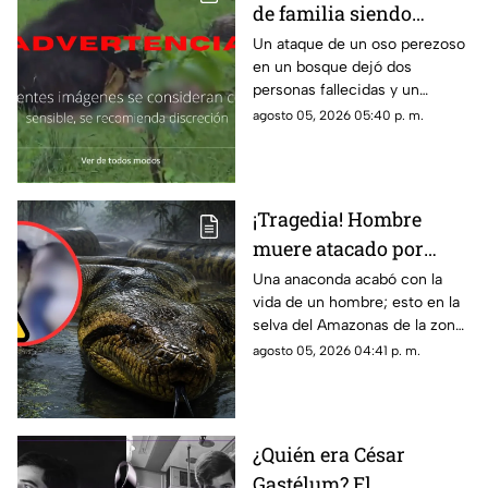
de familia siendo
DEVORADA por un oso
Un ataque de un oso perezoso
en un bosque dejó dos
perezoso en pleno
personas fallecidas y un
monte
sobreviviente; el caso quedó
agosto 05, 2026 05:40 p. m.
registrado en video.
¡Tragedia! Hombre
muere atacado por
enorme anaconda; así
Una anaconda acabó con la
vida de un hombre; esto en la
quedó el cuerpo
selva del Amazonas de la zona
(+VIDEO)
de Ecuador. El caso se hizo
agosto 05, 2026 04:41 p. m.
viral.
¿Quién era César
Gastélum? El