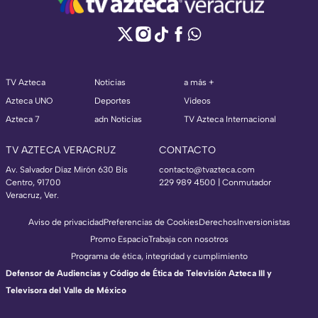
TV Azteca
Noticias
a más +
Azteca UNO
Deportes
Videos
Azteca 7
adn Noticias
TV Azteca Internacional
TV AZTECA VERACRUZ
CONTACTO
Av. Salvador Díaz Mirón 630 Bis
contacto@tvazteca.com
Centro, 91700
229 989 4500 | Conmutador
Veracruz, Ver.
Aviso de privacidad
Preferencias de Cookies
Derechos
Inversionistas
Promo Espacio
Trabaja con nosotros
Programa de ética, integridad y cumplimiento
Defensor de Audiencias y Código de Ética de Televisión Azteca III y
Televisora del Valle de México