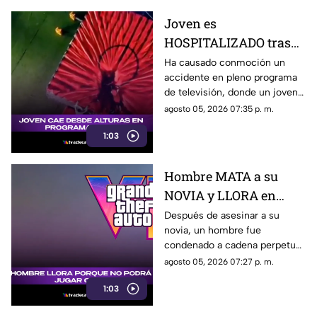
Joven es
HOSPITALIZADO tras
caer desde 8 metros de
Ha causado conmoción un
accidente en pleno programa
altura en programa de
de televisión, donde un joven
televisión (+VIDEO)
sufrió una caída y terminó
agosto 05, 2026 07:35 p. m.
hospitalizado.
1:03
Hombre MATA a su
NOVIA y LLORA en
prisión por no poder
Después de asesinar a su
novia, un hombre fue
jugar GTA; así fue
condenado a cadena perpetua
captado (+VIDEO)
y lloró, aunque no por lo
agosto 05, 2026 07:27 p. m.
ocurrido, sino porque no podrá
1:03
jugar GTA.