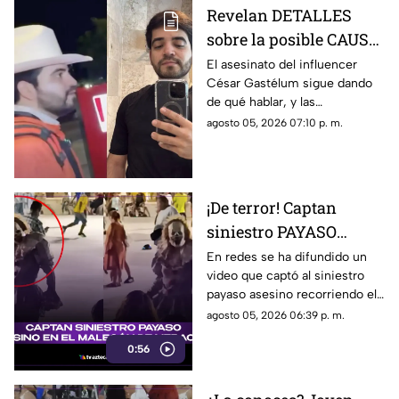
Revelan DETALLES
sobre la posible CAUSA
del ASESINATO de
El asesinato del influencer
César Gastélum sigue dando
César Gastélum
de qué hablar, y las
autoridades de seguridad ya
agosto 05, 2026 07:10 p. m.
han señalado una posible
causa por la que fue privado de
la vida.
¡De terror! Captan
siniestro PAYASO
ASESINO en el
En redes se ha difundido un
video que captó al siniestro
MALECÓN de Veracruz
payaso asesino recorriendo el
(+VIDEO)
malecón de la ciudad de
agosto 05, 2026 06:39 p. m.
Veracruz. ¿Lo has visto?
0:56