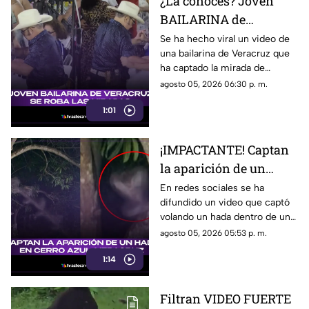
¿La conoces? Joven
BAILARINA de
Veracruz se roba las
Se ha hecho viral un video de
una bailarina de Veracruz que
miradas por sus
ha captado la mirada de
TREMENDOS PASOS
muchos debido a su estilo de
agosto 05, 2026 06:30 p. m.
(+VIDEO)
bailar. ¿Quién es?
1:01
¡IMPACTANTE! Captan
la aparición de un
HADA en Cerro Azul,
En redes sociales se ha
difundido un video que captó
VERACRUZ (+VIDEO)
volando un hada dentro de una
vivienda en Cerro Azul,
agosto 05, 2026 05:53 p. m.
Veracruz. Aquí te compartimos
1:14
los detalles.
Filtran VIDEO FUERTE