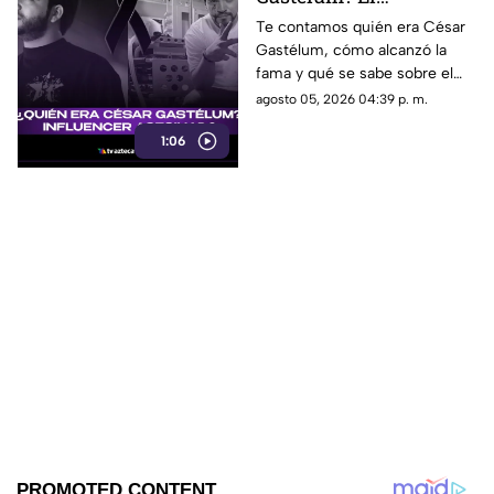
influencer mexicano
Te contamos quién era César
Gastélum, cómo alcanzó la
asesinado en una
fama y qué se sabe sobre el
transmisión EN VIVO
caso que marcó su historia.
agosto 05, 2026 04:39 p. m.
1:06