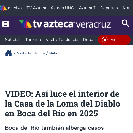
en vivo
TV Azteca
Azteca UNO
Azteca 7
Deportes
Notic
Noticias
Turismo
Viral y Tendencia
Deportes
Espectáculos
En Vi
Viral y Tendencia
Nota
VIDEO: Así luce el interior de
la Casa de la Loma del Diablo
en Boca del Río en 2025
Boca del Río también alberga casos