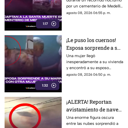
durante un recorrido nocturno
cementerio de Medellín
por un cementerio de Medellín
de Bravo (+VIDEO)
de Bravo desató teorías entre
agosto 08, 2026 06:55 p. m.
usuarios que aseguran haber
1:17
visto a la Santa Muerte.
¡Le puso los cuernos!
Esposa sorprende a su
marido con otra mujer
Una mujer llegó
inesperadamente a su vivienda
en la cama (+VIDEO)
y encontró a su esposo
acompañado de otra mujer,
agosto 08, 2026 06:50 p. m.
provocando una fuerte
1:32
discusión que quedó grabada
en video.
¡ALERTA! Reportan
avistamiento de nave
nodriza sobre
Una enorme figura oscura
entre las nubes sorprendió a
Naranjos, Veracruz