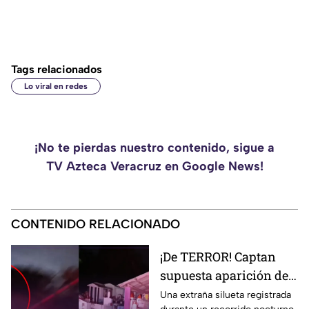
Tags relacionados
Lo viral en redes
¡No te pierdas nuestro contenido, sigue a
TV Azteca Veracruz en Google News!
CONTENIDO RELACIONADO
¡De TERROR! Captan
supuesta aparición de
la Santa Muerte en
Una extraña silueta registrada