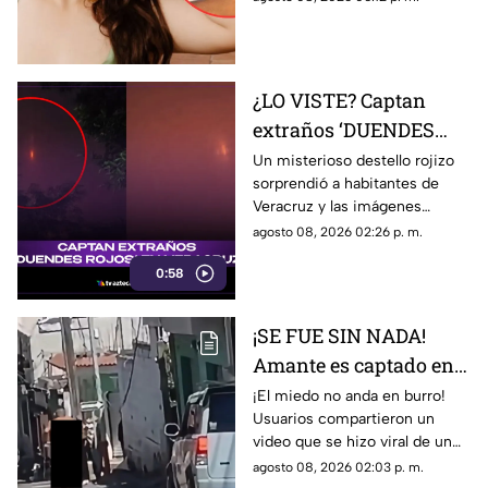
¿de qué lo acusaba?
formaba parte de un proceso
legal contra su padre.
¿LO VISTE? Captan
extraños ‘DUENDES
ROJOS’ en el cielo de
Un misterioso destello rojizo
sorprendió a habitantes de
Veracruz (+VIDEO)
Veracruz y las imágenes
rápidamente se viralizaron en
agosto 08, 2026 02:26 p. m.
redes sociales por su extraño
0:58
aspecto a duendes.
¡SE FUE SIN NADA!
Amante es captado en
plena calle tras la
¡El miedo no anda en burro!
Usuarios compartieron un
llegada del esposo de la
video que se hizo viral de un
mujer (+VIDEO)
amante corriendo sin nada tras
agosto 08, 2026 02:03 p. m.
ser descubierto por el esposo