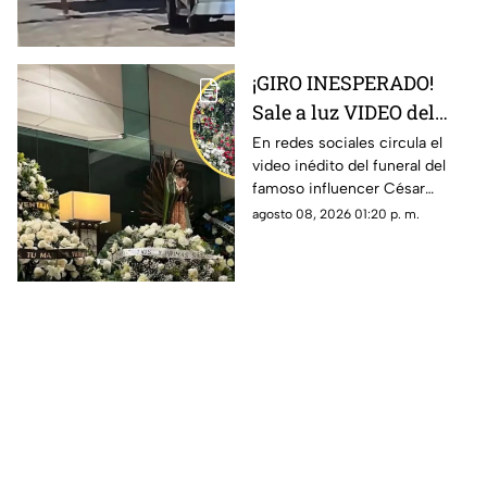
de la mujer.
¡GIRO INESPERADO!
Sale a luz VIDEO del
funeral del influencer
En redes sociales circula el
video inédito del funeral del
César Gastélum que
famoso influencer César
podrían explicar
Gastélum, quien fue asesinado
agosto 08, 2026 01:20 p. m.
muchas cosas
en plena transmisión en vivo.
Aquí detalles.