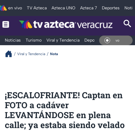
en vivo
TV Azteca
Azteca UNO
Azteca 7
Deportes
Notic
Noticias
Turismo
Viral y Tendencia
Deportes
Espectáculos
En V
Viral y Tendencia
Nota
¡ESCALOFRIANTE! Captan en
FOTO a cadáver
LEVANTÁNDOSE en plena
calle; ya estaba siendo velado