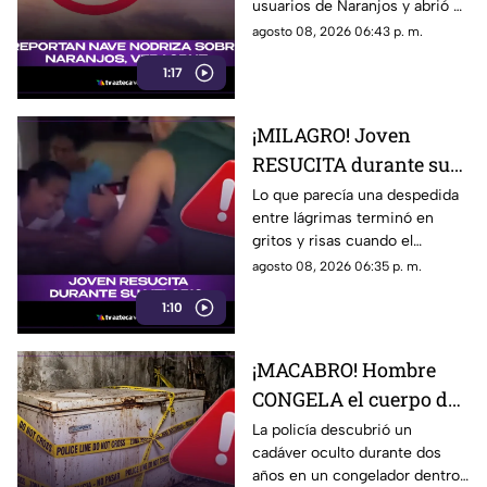
usuarios de Naranjos y abrió el
(+VIDEO)
debate sobre si se trata de una
agosto 08, 2026 06:43 p. m.
formación natural o algo más.
1:17
¡MILAGRO! Joven
RESUCITA durante su
VELORIO; captan
Lo que parecía una despedida
entre lágrimas terminó en
momento exacto
gritos y risas cuando el
supuesto fallecido se levantó
agosto 08, 2026 06:35 p. m.
de repente dentro del féretro.
1:10
¡MACABRO! Hombre
CONGELA el cuerpo de
su padre para seguir
La policía descubrió un
cadáver oculto durante dos
cobrando su pensión;
años en un congelador dentro