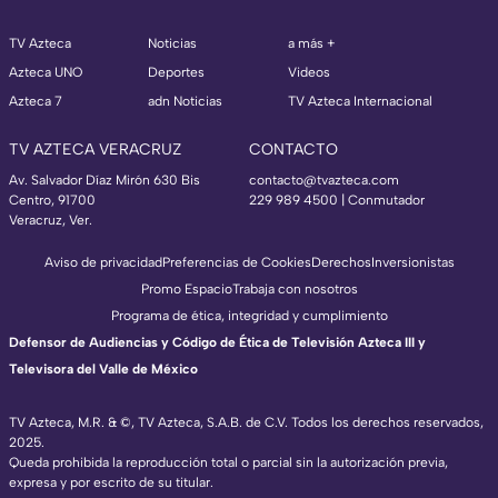
TV Azteca
Noticias
a más +
Azteca UNO
Deportes
Videos
Azteca 7
adn Noticias
TV Azteca Internacional
TV AZTECA VERACRUZ
CONTACTO
Av. Salvador Díaz Mirón 630 Bis
contacto@tvazteca.com
Centro, 91700
229 989 4500 | Conmutador
Veracruz, Ver.
Aviso de privacidad
Preferencias de Cookies
Derechos
Inversionistas
Promo Espacio
Trabaja con nosotros
Programa de ética, integridad y cumplimiento
Defensor de Audiencias y Código de Ética de Televisión Azteca III y
Televisora del Valle de México
TV Azteca, M.R. & ©, TV Azteca, S.A.B. de C.V. Todos los derechos reservados,
2025.
Queda prohibida la reproducción total o parcial sin la autorización previa,
expresa y por escrito de su titular.