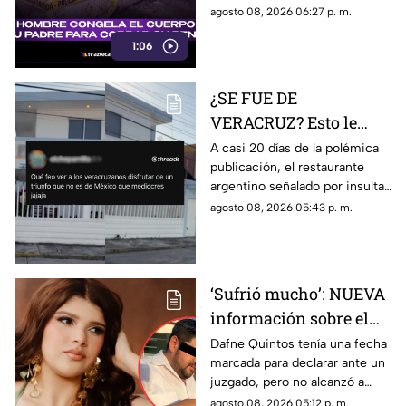
esto se sabe
de una vivienda, mientras el
agosto 08, 2026 06:27 p. m.
hijo presuntamente seguía
1:06
cobrando la pensión del
anciano.
¿SE FUE DE
VERACRUZ? Esto le
pasó al restaurante
A casi 20 días de la polémica
publicación, el restaurante
argentino que INSULTÓ
argentino señalado por insultar
a los veracruzanos
a veracruzanos volvió a operar
agosto 08, 2026 05:43 p. m.
llamándolos
y anunció nuevos horarios y
‘mediocres’
promociones.
‘Sufrió mucho’: NUEVA
información sobre el
caso de Dafne Quintos
Dafne Quintos tenía una fecha
marcada para declarar ante un
revela que declararía
juzgado, pero no alcanzó a
en contra de su padre;
rendir el testimonio que
agosto 08, 2026 05:12 p. m.