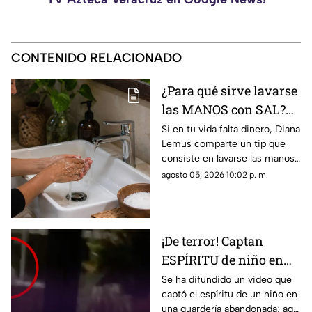
CONTENIDO RELACIONADO
¿Para qué sirve lavarse
las MANOS con SAL?
Este es su PODEROSO
Si en tu vida falta dinero, Diana
Lemus comparte un tip que
EFECTO
consiste en lavarse las manos
con sal. Aquí te contamos.
agosto 05, 2026 10:02 p. m.
¡De terror! Captan
ESPÍRITU de niño en
guardería; así luce
Se ha difundido un video que
captó el espíritu de un niño en
(+VIDEO)
una guardería abandonada; aquí