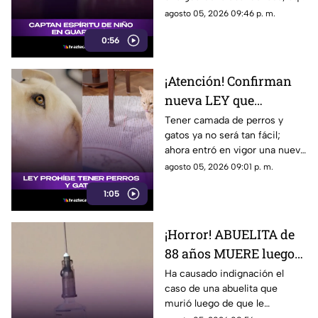
te compartimos los detalles de
agosto 05, 2026 09:46 p. m.
cómo luce.
0:56
¡Atención! Confirman
nueva LEY que
PROHIBE TENER
Tener camada de perros y
gatos ya no será tan fácil;
PERROS y gatos; esto se
ahora entró en vigor una nueva
sabe
ley que prohibe tenerlos. Aquí
agosto 05, 2026 09:01 p. m.
te contamos.
1:05
¡Horror! ABUELITA de
88 años MUERE luego
de que le INYECTARAN
Ha causado indignación el
caso de una abuelita que
CALDO de pollo
murió luego de que le