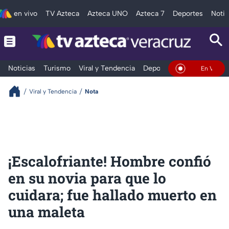
en vivo
TV Azteca
Azteca UNO
Azteca 7
Deportes
Notic
Noticias
Turismo
Viral y Tendencia
Deportes
Espectáculos
En Vivo
Viral y Tendencia
Nota
¡Escalofriante! Hombre confió
en su novia para que lo
cuidara; fue hallado muerto en
una maleta