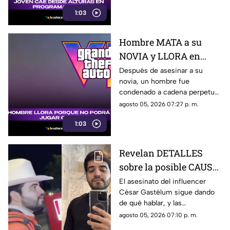
hospitalizado.
1:03
Hombre MATA a su
NOVIA y LLORA en
prisión por no poder
Después de asesinar a su
novia, un hombre fue
jugar GTA; así fue
condenado a cadena perpetua
captado (+VIDEO)
y lloró, aunque no por lo
agosto 05, 2026 07:27 p. m.
ocurrido, sino porque no podrá
1:03
jugar GTA.
Revelan DETALLES
sobre la posible CAUSA
del ASESINATO de
El asesinato del influencer
César Gastélum sigue dando
César Gastélum
de qué hablar, y las
autoridades de seguridad ya
agosto 05, 2026 07:10 p. m.
han señalado una posible