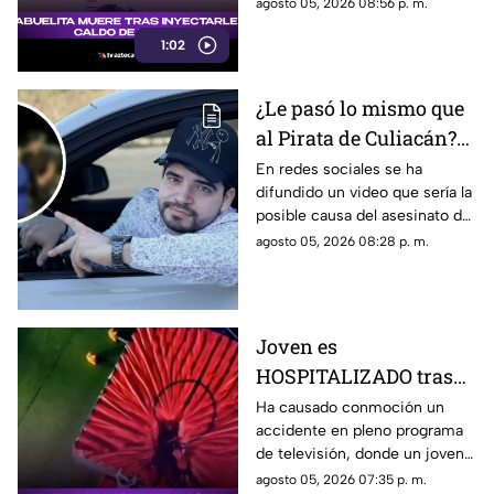
inyectaran caldo de pollo,
agosto 05, 2026 08:56 p. m.
desatando diversas reacciones
1:02
entre internautas.
¿Le pasó lo mismo que
al Pirata de Culiacán?
Revelan VIDEO que
En redes sociales se ha
difundido un video que sería la
podría ser la causa del
posible causa del asesinato del
asesinato de César
influencer César Gastélum,
agosto 05, 2026 08:28 p. m.
Gastélum
luego de que autoridades
dieron a conocer una de las
líneas de investigación.
Joven es
HOSPITALIZADO tras
caer desde 8 metros de
Ha causado conmoción un
accidente en pleno programa
altura en programa de
de televisión, donde un joven
televisión (+VIDEO)
sufrió una caída y terminó
agosto 05, 2026 07:35 p. m.