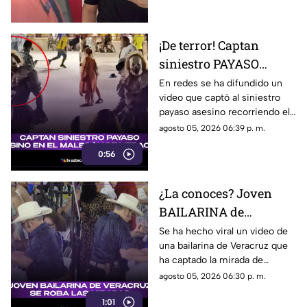
causa por la que fue privado de
la vida.
¡De terror! Captan
siniestro PAYASO
ASESINO en el
En redes se ha difundido un
video que captó al siniestro
MALECÓN de Veracruz
payaso asesino recorriendo el
(+VIDEO)
malecón de la ciudad de
agosto 05, 2026 06:39 p. m.
Veracruz. ¿Lo has visto?
0:56
¿La conoces? Joven
BAILARINA de
Veracruz se roba las
Se ha hecho viral un video de
una bailarina de Veracruz que
miradas por sus
ha captado la mirada de
TREMENDOS PASOS
muchos debido a su estilo de
agosto 05, 2026 06:30 p. m.
(+VIDEO)
bailar. ¿Quién es?
1:01