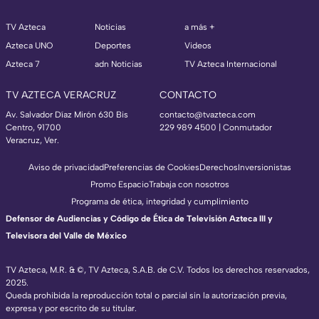
TV Azteca
Noticias
a más +
Azteca UNO
Deportes
Videos
Azteca 7
adn Noticias
TV Azteca Internacional
TV AZTECA VERACRUZ
CONTACTO
Av. Salvador Díaz Mirón 630 Bis
contacto@tvazteca.com
Centro, 91700
229 989 4500 | Conmutador
Veracruz, Ver.
Aviso de privacidad
Preferencias de Cookies
Derechos
Inversionistas
Promo Espacio
Trabaja con nosotros
Programa de ética, integridad y cumplimiento
Defensor de Audiencias y Código de Ética de Televisión Azteca III y
Televisora del Valle de México
TV Azteca, M.R. & ©, TV Azteca, S.A.B. de C.V. Todos los derechos reservados,
2025.
Queda prohibida la reproducción total o parcial sin la autorización previa,
expresa y por escrito de su titular.