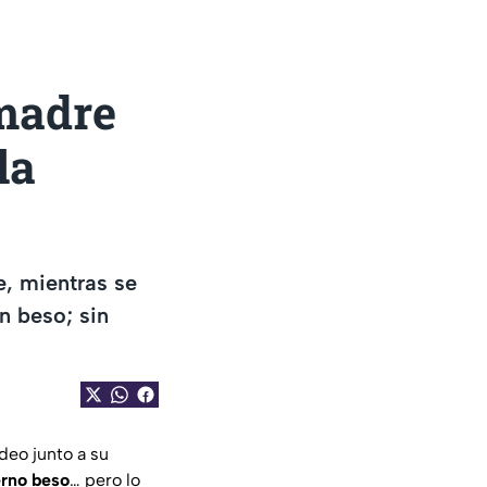
 madre
la
e, mientras se
n beso; sin
deo junto a su
erno beso
… pero lo