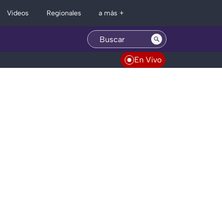
Regionales
Videos
a más +
En Vivo