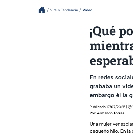
Viral y Tendencia
Video
¡Qué po
mientra
espera
En redes social
grababa un vide
embargo él la g
Publicado 17/07/2025 | 🕑 
Por:
Armando Torres
Una mujer venezolan
pequeño hijo. En la 