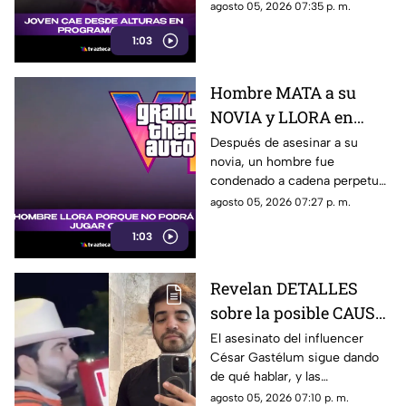
sufrió una caída y terminó
agosto 05, 2026 07:35 p. m.
hospitalizado.
1:03
Hombre MATA a su
NOVIA y LLORA en
prisión por no poder
Después de asesinar a su
novia, un hombre fue
jugar GTA; así fue
condenado a cadena perpetua
captado (+VIDEO)
y lloró, aunque no por lo
agosto 05, 2026 07:27 p. m.
ocurrido, sino porque no podrá
1:03
jugar GTA.
Revelan DETALLES
sobre la posible CAUSA
del ASESINATO de
El asesinato del influencer
César Gastélum sigue dando
César Gastélum
de qué hablar, y las
autoridades de seguridad ya
agosto 05, 2026 07:10 p. m.