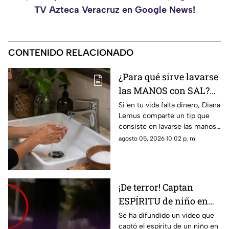
TV Azteca Veracruz en Google News!
CONTENIDO RELACIONADO
¿Para qué sirve lavarse
las MANOS con SAL?
Este es su PODEROSO
Si en tu vida falta dinero, Diana
Lemus comparte un tip que
EFECTO
consiste en lavarse las manos
con sal. Aquí te contamos.
agosto 05, 2026 10:02 p. m.
¡De terror! Captan
ESPÍRITU de niño en
guardería; así luce
Se ha difundido un video que
captó el espíritu de un niño en
(+VIDEO)