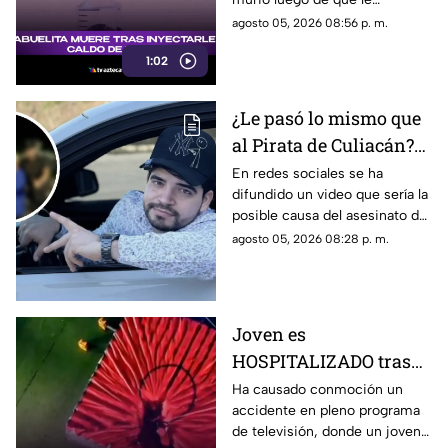
inyectaran caldo de pollo,
agosto 05, 2026 08:56 p. m.
desatando diversas reacciones
1:02
entre internautas.
¿Le pasó lo mismo que
al Pirata de Culiacán?
Revelan VIDEO que
En redes sociales se ha
difundido un video que sería la
podría ser la causa del
posible causa del asesinato del
asesinato de César
influencer César Gastélum,
agosto 05, 2026 08:28 p. m.
Gastélum
luego de que autoridades
dieron a conocer una de las
líneas de investigación.
Joven es
HOSPITALIZADO tras
caer desde 8 metros de
Ha causado conmoción un
accidente en pleno programa
altura en programa de
de televisión, donde un joven
televisión (+VIDEO)