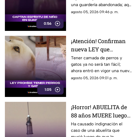
una guardería abandonada; aquí
te compartimos los detalles de
agosto 05, 2026 09:46 p. m.
cómo luce.
0:56
¡Atención! Confirman
nueva LEY que
PROHIBE TENER
Tener camada de perros y
gatos ya no será tan fácil;
PERROS y gatos; esto se
ahora entró en vigor una nueva
sabe
ley que prohibe tenerlos. Aquí
agosto 05, 2026 09:01 p. m.
te contamos.
1:05
¡Horror! ABUELITA de
88 años MUERE luego
de que le INYECTARAN
Ha causado indignación el
caso de una abuelita que
CALDO de pollo
murió luego de que le