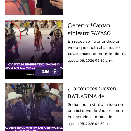
han señalado una posible
causa por la que fue privado de
la vida.
¡De terror! Captan
siniestro PAYASO
ASESINO en el
En redes se ha difundido un
video que captó al siniestro
MALECÓN de Veracruz
payaso asesino recorriendo el
(+VIDEO)
malecón de la ciudad de
agosto 05, 2026 06:39 p. m.
Veracruz. ¿Lo has visto?
0:56
¿La conoces? Joven
BAILARINA de
Veracruz se roba las
Se ha hecho viral un video de
una bailarina de Veracruz que
miradas por sus
ha captado la mirada de
TREMENDOS PASOS
muchos debido a su estilo de
agosto 05, 2026 06:30 p. m.
(+VIDEO)
bailar. ¿Quién es?