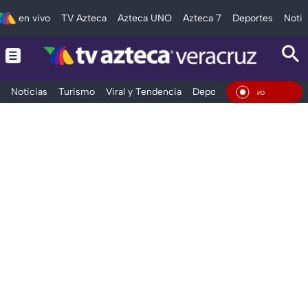
en vivo
TV Azteca
Azteca UNO
Azteca 7
Deportes
Notic
Noticias
Turismo
Viral y Tendencia
Deportes
Espectáculos
En Vivo