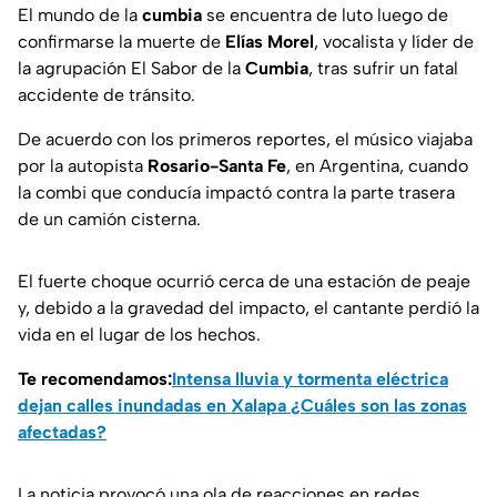
El mundo de la
cumbia
se encuentra de luto luego de
confirmarse la muerte de
Elías Morel
, vocalista y líder de
la agrupación El Sabor de la
Cumbia
, tras sufrir un fatal
accidente de tránsito.
De acuerdo con los primeros reportes, el músico viajaba
por la autopista
Rosario-Santa Fe
, en Argentina, cuando
la combi que conducía impactó contra la parte trasera
de un camión cisterna.
El fuerte choque ocurrió cerca de una estación de peaje
y, debido a la gravedad del impacto, el cantante perdió la
vida en el lugar de los hechos.
Te recomendamos:
Intensa lluvia y tormenta eléctrica
dejan calles inundadas en Xalapa ¿Cuáles son las zonas
afectadas?
La noticia provocó una ola de reacciones en redes