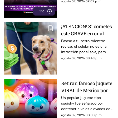
situación legal del hombre ni
agosto 07, 2026 09:07 p. m.
los cargos que podrían
1:16
imputarse.
¡ATENCIÓN! Si cometes
este GRAVE error al
pasear a tu perro
Pasear a tu perro mientras
revisas el celular no es una
podrías ser multado
infracción por sí sola, pero
existe una conducta durante el
agosto 07, 2026 08:43 p. m.
paseo que sí podría salirte muy
caro.
Retiran famoso juguete
VIRAL de México por
riesgo químico; esto
Un popular juguete tipo
squishy fue señalado por
debes saber
contener niveles elevados de
una sustancia cancerígena,
agosto 07, 2026 08:03 p. m.