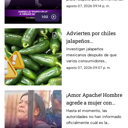
de su amigo y para sus
agosto 07, 2026 09:14 p. m.
familiares, además de solicitar
1:02
que no se emitan juicios sin
pruebas.
Advierten por chiles
jalapeños
CONTAMINADOS de
Investigan jalapeños
mexicanos después de que
salmonella; hay más de
varios consumidores
300 casos confirmados
enfermaran tras consumir
agosto 07, 2026 09:07 p. m.
alimentos relacionados a ellos.
¡Amor Apache! Hombre
agrede a mujer con
machete y ella termina
Hasta el momento, las
autoridades no han informado
defendiéndolo [Video]
oficialmente cuál es la