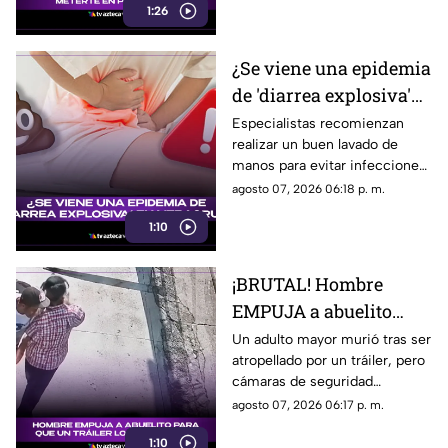
1:26
dinero.
¿Se viene una epidemia
de 'diarrea explosiva'
en Veracruz? Esto se
Especialistas recomienzan
realizar un buen lavado de
sabe
manos para evitar infecciones
que puedan desatar la famosa
agosto 07, 2026 06:18 p. m.
diarrea explosiva.
1:10
¡BRUTAL! Hombre
EMPUJA a abuelito
para que un tráiler lo
Un adulto mayor murió tras ser
atropellado por un tráiler, pero
atropellara
cámaras de seguridad
captaron el momento previo y
agosto 07, 2026 06:17 p. m.
ahora las autoridades
1:10
investigan a un joven.