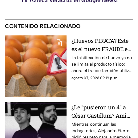
TV Azteca Veracruz en Google News!
CONTENIDO RELACIONADO
¿Huevos PIRATA? Este
es el nuevo FRAUDE en
las cocinas de México
La falsificación de huevo ya no
se limita al producto físico:
ahora el fraude también utiliza
internet para intentar engañar
agosto 07, 2026 09:19 p. m.
a sus consumidores.
¿Le "pusieron un 4" a
César Gastélum? Amigo
del influencer rompe el
Mientras continúan las
indagatorias, Alejandro Fierro
silencio
pidió respeto para la memoria