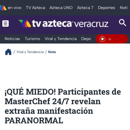
en vivo
TV Azteca
Azteca UNO
Azteca 7
Deportes
Notic
Noticias
Turismo
Viral y Tendencia
Deportes
Espectáculos
En Viv
Viral y Tendencia
Nota
¡QUÉ MIEDO! Participantes de
MasterChef 24/7 revelan
extraña manifestación
PARANORMAL