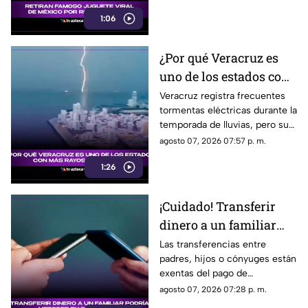
pero continúa disponible en
1:06
mercados, tiendas y redes
sociales.
¿Por qué Veracruz es
uno de los estados con
MÁS RAYOS en
Veracruz registra frecuentes
tormentas eléctricas durante la
México?
temporada de lluvias, pero su
ubicación geográfica y relieve
agosto 07, 2026 07:57 p. m.
explican por qué las descargas
1:26
son tan comunes.
¡Cuidado! Transferir
dinero a un familiar
podría meterte en
Las transferencias entre
padres, hijos o cónyuges están
problemas; esto se sabe
exentas del pago de
impuestos, siempre que se
agosto 07, 2026 07:28 p. m.
pueda acreditar el origen del