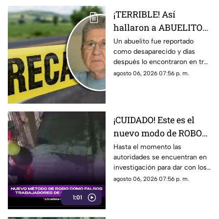
¡TERRIBLE! Así
hallaron a ABUELITO
en 3 MALETAS, tras ser
Un abuelito fue reportado
como desaparecido y días
reportado como
después lo encontraron en tres
DESAPARECIDO
maletas. Aquí te compartimos
agosto 06, 2026 07:56 p. m.
los detalles.
¡CUIDADO! Este es el
nuevo modo de ROBO
que utilizan falsos
Hasta el momento las
autoridades se encuentran en
trabajadores de
investigación para dar con los
construcción [VIDEO]
hombres que traen este nuevo
agosto 06, 2026 07:56 p. m.
método de robo.
1:01