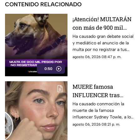
CONTENIDO RELACIONADO
¡Atención! MULTARÁN
con más de 900 mil
pesos a todos los que
Ha causado gran debate social
y mediático el anuncio de la
no REGISTREN a sus
multa por no registrar a tus
MASCOTAS
mascotas, por lo que la
agosto 06, 2026 08:47 p. m.
sanción podría ser de hasta
0:50
900 mil pesos.
MUERE famosa
INFLUENCER tras
luchar contra INUSUAL
Ha causado conmoción la
muerte de la famosa
enfermedad
influencer Sydney Towle, a los
26 años, tras varios años de
agosto 06, 2026 08:21 p. m.
lucha contra una enfermedad
inusual. Aquí los detalles.