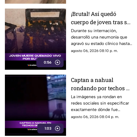
¡Brutal! Así quedó
cuerpo de joven tras ser
QUEMADO vivo por su
Durante su internación,
desarrolló una neumonía que
novia [VIDEO]
agravó su estado clínico hasta
que finalmente, falleció tras
agosto 06, 2026 08:10 p. m.
varios días de lucha por su
0:56
vida.
Captan a nahual
rondando por techos de
casas; ¿es en Veracruz?
La imágenes ya rondan en
redes sociales sin especificar
[VIDEO]
exactamente dónde fue
captado.
agosto 06, 2026 08:04 p. m.
1:03