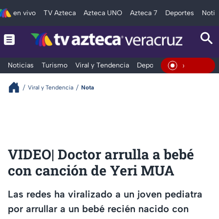
en vivo
TV Azteca
Azteca UNO
Azteca 7
Deportes
Notic
Noticias
Turismo
Viral y Tendencia
Deportes
Espectáculos
En Vivo
Viral y Tendencia
Nota
VIDEO| Doctor arrulla a bebé
con canción de Yeri MUA
Las redes ha viralizado a un joven pediatra
por arrullar a un bebé recién nacido con