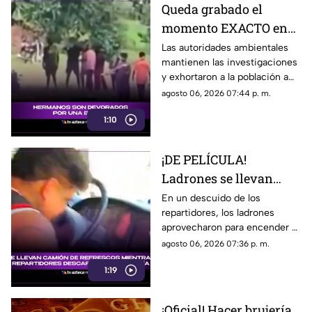
Queda grabado el
momento EXACTO en
que dos hermanos
Las autoridades ambientales
mantienen las investigaciones
mueren por ATAQUE de
y exhortaron a la población a
un OSO [VIDEO]
evitar ingresar a zonas
agosto 06, 2026 07:44 p. m.
boscosas donde se ha
1:10
detectado la presencia de
fauna silvestre.
¡DE PELÍCULA!
Ladrones se llevan
camión de refrescos
En un descuido de los
repartidores, los ladrones
mientras repartidores
aprovecharon para encender el
descargaban [VIDEO]
camión y llevárselo con todo y
agosto 06, 2026 07:36 p. m.
refrescos.
1:19
¡Oficial! Hacer brujería