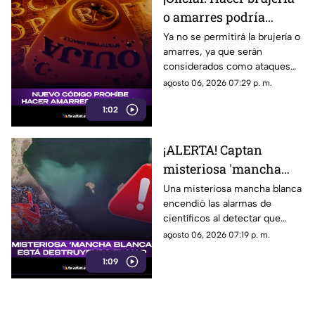
o amarres podría
llevarte a la CÁRCEL;
Ya no se permitirá la brujería o
amarres, ya que serán
esto dice nueva norma
considerados como ataques
contra los demás, razón por la
agosto 06, 2026 07:29 p. m.
que te podrían llevar a la cárcel.
1:02
¡ALERTA! Captan
misteriosa 'mancha
blanca' que está
Una misteriosa mancha blanca
encendió las alarmas de
destruyendo el mar;
científicos al detectar que
¿podría llegar a
estaba destruyendo la
agosto 06, 2026 07:19 p. m.
Veracruz?
vegetación submarina.
1:09