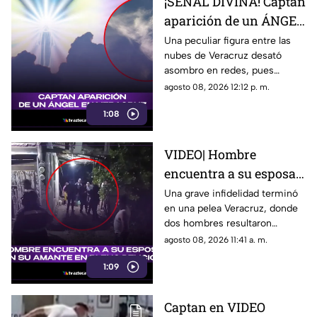
¡SEÑAL DIVINA! Captan
aparición de un ÁNGEL
en Veracruz (+VIDEO)
Una peculiar figura entre las
nubes de Veracruz desató
asombro en redes, pues
muchos aseguran que se trata
agosto 08, 2026 12:12 p. m.
de un ángel captado en el cielo
1:08
y causó revuelo.
VIDEO| Hombre
encuentra a su esposa
con su AMANTE en
Una grave infidelidad terminó
en una pelea Veracruz, donde
pleno DELICIOSO en
dos hombres resultaron
Veracruz; ¡se agarraron
heridos tras enfrentarse a
agosto 08, 2026 11:41 a. m.
a machetazos!
machetazos; encontró al
1:09
amante con su esposa.
Captan en VIDEO