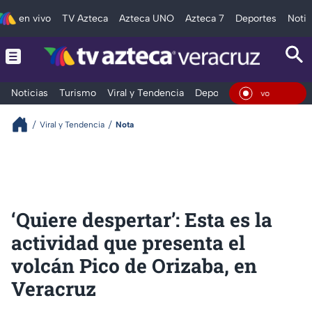
en vivo
TV Azteca
Azteca UNO
Azteca 7
Deportes
Notic
Noticias
Turismo
Viral y Tendencia
Deportes
Espectáculos
En Viv
Viral y Tendencia
Nota
‘Quiere despertar’: Esta es la
actividad que presenta el
volcán Pico de Orizaba, en
Veracruz