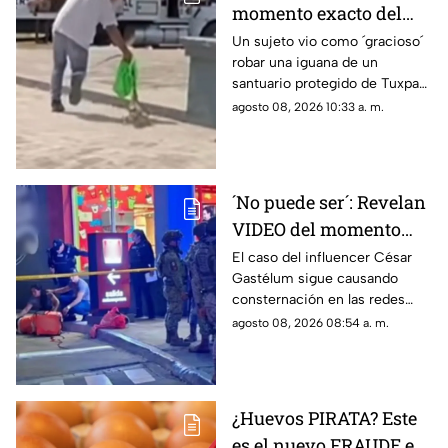
momento exacto del
robo de iguana en
Un sujeto vio como ´gracioso´
robar una iguana de un
santuario PROTEGIDO
santuario protegido de Tuxpan,
de Tuxpan, Veracruz;
al norte del estado de
agosto 08, 2026 10:33 a. m.
esto pasó con el
Veracruz; todo quedó captado
responsable
en un video.
´No puede ser´: Revelan
VIDEO del momento
exacto en que la madre
El caso del influencer César
Gastélum sigue causando
del influencer César
consternación en las redes
Gastélum se entera de
sociales, donde se ha dado a
agosto 08, 2026 08:54 a. m.
su ASESINATO
conocer otro video, ahora es el
de su madre.
¿Huevos PIRATA? Este
es el nuevo FRAUDE en