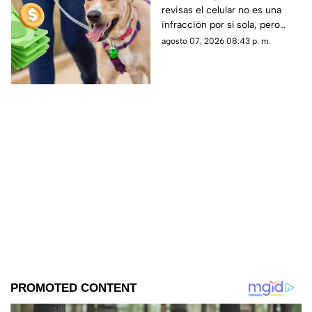
revisas el celular no es una
podrías ser multado
infracción por sí sola, pero
existe una conducta durante el
agosto 07, 2026 08:43 p. m.
paseo que sí podría salirte muy
caro.