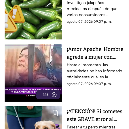
CONTAMINADOS de
Investigan jalapeños
mexicanos después de que
salmonella; hay más de
varios consumidores
300 casos confirmados
enfermaran tras consumir
agosto 07, 2026 09:07 p. m.
alimentos relacionados a ellos.
¡Amor Apache! Hombre
agrede a mujer con
machete y ella termina
Hasta el momento, las
autoridades no han informado
defendiéndolo [Video]
oficialmente cuál es la
situación legal del hombre ni
agosto 07, 2026 09:07 p. m.
los cargos que podrían
1:16
imputarse.
¡ATENCIÓN! Si cometes
este GRAVE error al
pasear a tu perro
Pasear a tu perro mientras