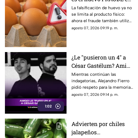
las cocinas de México
La falsificación de huevo ya no
se limita al producto físico:
ahora el fraude también utiliza
internet para intentar engañar
agosto 07, 2026 09:19 p. m.
a sus consumidores.
¿Le "pusieron un 4" a
César Gastélum? Amigo
del influencer rompe el
Mientras continúan las
indagatorias, Alejandro Fierro
silencio
pidió respeto para la memoria
de su amigo y para sus
agosto 07, 2026 09:14 p. m.
familiares, además de solicitar
1:02
que no se emitan juicios sin
pruebas.
Advierten por chiles
jalapeños