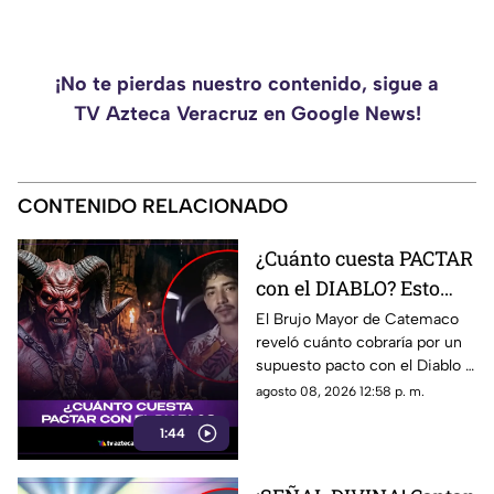
¡No te pierdas nuestro contenido, sigue a
TV Azteca Veracruz en Google News!
CONTENIDO RELACIONADO
¿Cuánto cuesta PACTAR
con el DIABLO? Esto
dice el Brujo Mayor
El Brujo Mayor de Catemaco
reveló cuánto cobraría por un
(+VIDEO)
supuesto pacto con el Diablo y
aseguró que el ritual tendría un
agosto 08, 2026 12:58 p. m.
costo bastante elevado. Aquí
1:44
detalles.