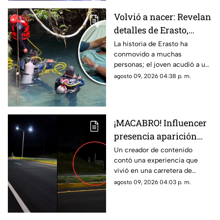
Volvió a nacer: Revelan
detalles de Erasto,
joven que pasó 15 días
La historia de Erasto ha
conmovido a muchas
desaparecido en un
personas; el joven acudió a un
cenote de Veracruz
cenote al sur de Veracruz y
agosto 09, 2026 04:38 p. m.
estuvo desaparecido por 15
días. Lo encontraron con vida.
¡MACABRO! Influencer
presencia aparición
PARANORMAL en
Un creador de contenido
contó una experiencia que
carretera de Veracruz;
vivió en una carretera de
así ocurrió | +VIDEO
Veracruz, donde aseguró haber
agosto 09, 2026 04:03 p. m.
visto a una persona tendida
junto a la vía.