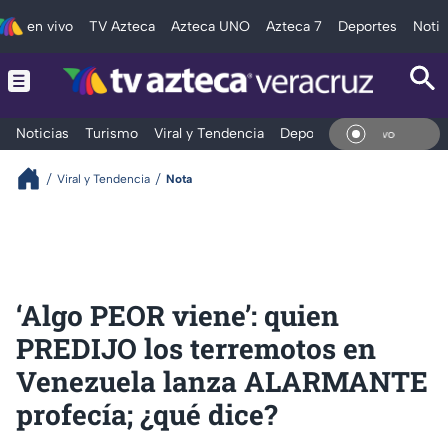
en vivo
TV Azteca
Azteca UNO
Azteca 7
Deportes
Notic
Noticias
Turismo
Viral y Tendencia
Deportes
Espectáculos
En Vi
Viral y Tendencia
Nota
‘Algo PEOR viene’: quien
PREDIJO los terremotos en
Venezuela lanza ALARMANTE
profecía; ¿qué dice?