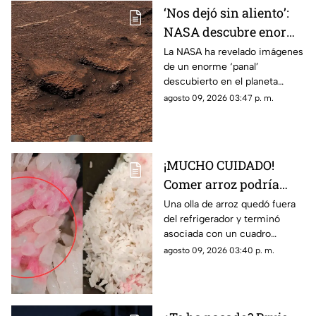
‘Nos dejó sin aliento’:
NASA descubre enorme
‘PANAL’ en MARTE
La NASA ha revelado imágenes
de un enorme ‘panal’
¿Hay abejas? (+VIDEO)
descubierto en el planeta
Marte; el hecho dejó sin
agosto 09, 2026 03:47 p. m.
aliento a los científicos. Te
contamos los detalles.
¡MUCHO CUIDADO!
Comer arroz podría
mandarte al HOSPITAL;
Una olla de arroz quedó fuera
del refrigerador y terminó
¿qué ocasiona?
asociada con un cuadro
digestivo severo, luego de que
agosto 09, 2026 03:40 p. m.
apareciera una señal visible en
los alimentos.