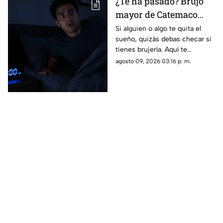
¿Te ha pasado? Brujo
mayor de Catemaco
revela cuáles son los
Si alguien o algo te quita el
sueño, quizás debas checar si
SÍNTOMAS de que
tienes brujería. Aquí te
TIENES BRUJERÍA
compartimos cuáles son los
agosto 09, 2026 03:16 p. m.
síntomas, según el brujo
mayor de Catemaco.