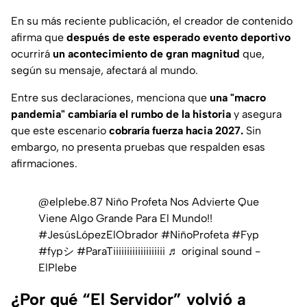
En su más reciente publicación, el creador de contenido
afirma que
después de este esperado evento deportivo
ocurrirá
un acontecimiento de gran magnitud
que,
según su mensaje, afectará al mundo.
Entre sus declaraciones, menciona que
una "macro
pandemia" cambiaría el rumbo de la historia
y asegura
que este escenario
cobraría fuerza hacia 2027.
Sin
embargo, no presenta pruebas que respalden esas
afirmaciones.
@elplebe.87
Niño Profeta Nos Advierte Que
Viene Algo Grande Para El Mundo!!
#JesúsLópezElObrador
#NiñoProfeta
#Fyp
#fypシ
#ParaTiiiiiiiiiiiiiiiiiii
♬ original sound -
ElPlebe
¿Por qué “El Servidor” volvió a