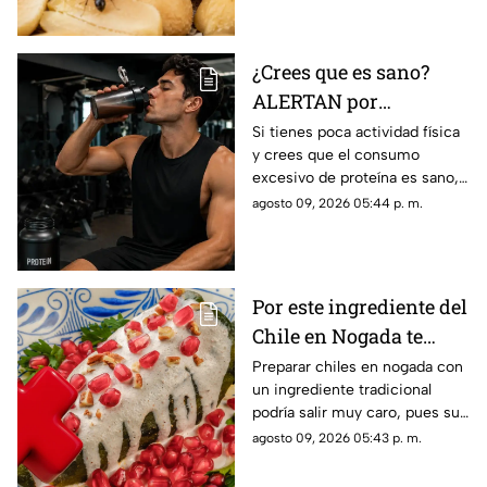
¿Crees que es sano?
ALERTAN por
CONSUMO excesivo de
Si tienes poca actividad física
y crees que el consumo
PROTEÍNA; así afecta a
excesivo de proteína es sano,
tu salud
es probable que no sea así, ya
agosto 09, 2026 05:44 p. m.
que esto podría afectar a tu
salud.
Por este ingrediente del
Chile en Nogada te
puedes ganar una
Preparar chiles en nogada con
un ingrediente tradicional
GIGANTESCA MULTA;
podría salir muy caro, pues su
¡incluso podrías ir a la
uso está prohibido y
agosto 09, 2026 05:43 p. m.
CÁRCEL!
contempla sanciones
económicas y penales.