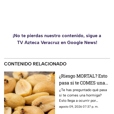
¡No te pierdas nuestro contenido, sigue a
TV Azteca Veracruz en Google News!
CONTENIDO RELACIONADO
¿Riesgo MORTAL? Esto
pasa si te COMES una
HORMIGA
¿Te has preguntado qué pasa
si te comes una hormiga?
Esto llega a ocurrir por
descuido. Aquí te contamos lo
agosto 09, 2026 07:37 p. m.
que dice la IA.