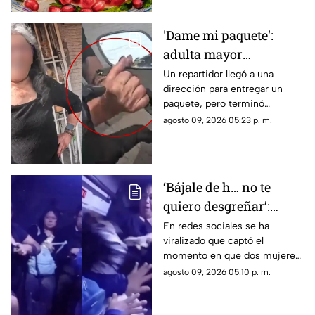
'Dame mi paquete':
adulta mayor
protagoniza PELEA con
Un repartidor llegó a una
dirección para entregar un
repartidor y termina
paquete, pero terminó
ROBANDO su celular |
involucrado en una discusión
agosto 09, 2026 05:23 p. m.
+VIDEO
después de que una mujer lo
confundiera con otra persona.
‘Bájale de h… no te
quiero desgreñar’:
Mujeres pelean en
En redes sociales se ha
viralizado que captó el
pleno transporte
momento en que dos mujeres
público (+VIDEO)
pelean dentro del transporte
agosto 09, 2026 05:10 p. m.
público, desatando diversas
reacciones entre internautas.