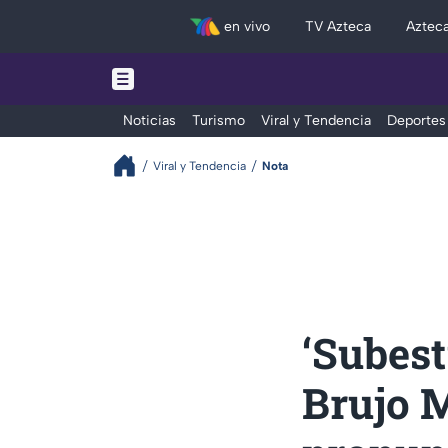
en vivo
TV Azteca
Aztec
Noticias
Turismo
Viral y Tendencia
Deportes
Viral y Tendencia
Nota
‘Subest
Brujo 