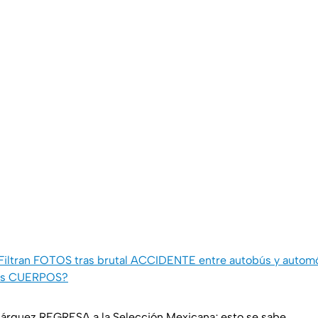
Filtran FOTOS tras brutal ACCIDENTE entre autobús y automóv
los CUERPOS?
árquez REGRESA a la Selección Mexicana; esto se sabe