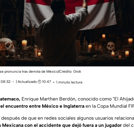
e pronuncia tras derrota de México|Crédito: Grok
 08:32
| Actualizado 🕑 10:47
1 minuto lectura
atemaco,
Enrique Marthen Berdón, conocido como "El Ahijad
el encuentro entre México e Inglaterra
en la Copa Mundial F
a después de que en redes sociales algunos usuarios relacion
n Mexicana con el accidente que dejó fuera a un jugador
del c