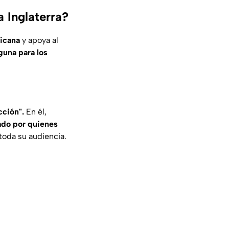
 Inglaterra?
xicana
y apoya al
guna para los
cción".
En él,
ado por quienes
toda su audiencia.