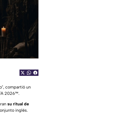
o", compartió un
IFA 2026™.
aran
su ritual de
onjunto inglés.