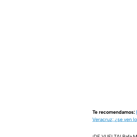
Te recomendamos:
Veracruz; ¿se ven 
¡DE VUELTA! Rafa M