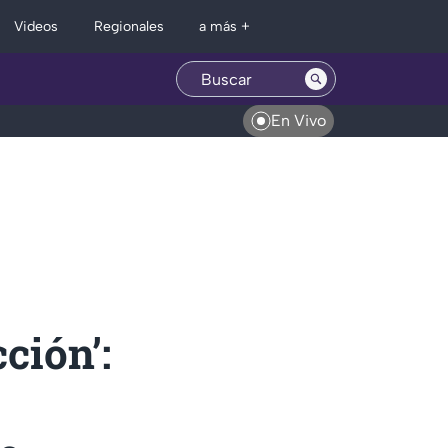
Regionales
Videos
a más +
En Vivo
ción’: