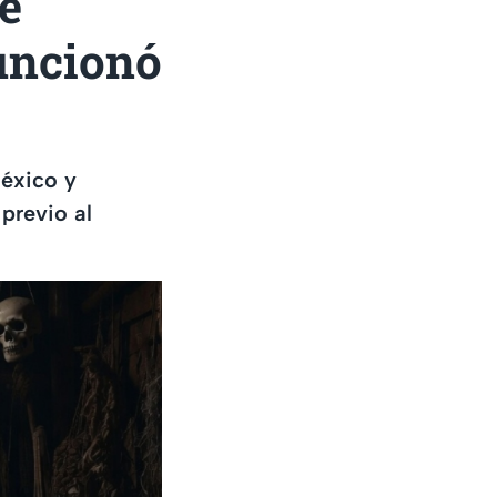
e
funcionó
México y
previo al