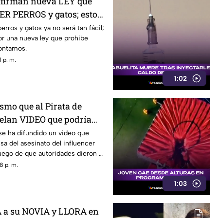
nfirman nueva LEY que
R PERROS y gatos; esto
rros y gatos ya no será tan fácil;
or una nueva ley que prohibe
contamos.
 p. m.
1:02
smo que al Pirata de
elan VIDEO que podría
el asesinato de César
se ha difundido un video que
usa del asesinato del influencer
uego de que autoridades dieron a
 líneas de investigación.
8 p. m.
1:03
a su NOVIA y LLORA en