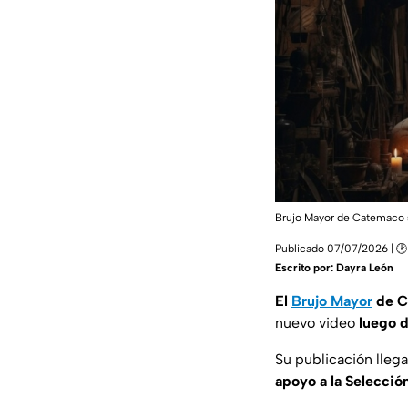
Brujo Mayor de Catemaco s
Publicado 07/07/2026 | 🕑
Escrito por:
Dayra León
El
Brujo Mayor
de C
nuevo video
luego d
Su publicación lleg
apoyo a la Selecció