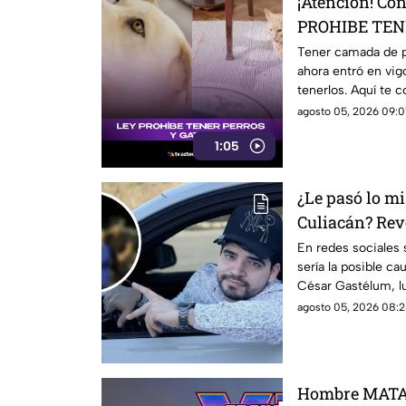
¡Atención! Co
PROHIBE TENE
se sabe
Tener camada de pe
ahora entró en vig
tenerlos. Aquí te 
agosto 05, 2026 09:01
1:05
¿Le pasó lo mi
Culiacán? Rev
ser la causa d
En redes sociales 
sería la posible ca
Gastélum
César Gastélum, l
conocer una de las
agosto 05, 2026 08:2
Hombre MATA 