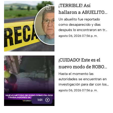
¡TERRIBLE! Así
hallaron a ABUELITO
en 3 MALETAS, tras ser
Un abuelito fue reportado
como desaparecido y días
reportado como
después lo encontraron en tres
DESAPARECIDO
maletas. Aquí te compartimos
agosto 06, 2026 07:56 p. m.
los detalles.
¡CUIDADO! Este es el
nuevo modo de ROBO
que utilizan falsos
Hasta el momento las
autoridades se encuentran en
trabajadores de
investigación para dar con los
construcción [VIDEO]
hombres que traen este nuevo
agosto 06, 2026 07:56 p. m.
método de robo.
1:01