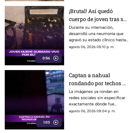
¡Brutal! Así quedó
cuerpo de joven tras ser
QUEMADO vivo por su
Durante su internación,
desarrolló una neumonía que
novia [VIDEO]
agravó su estado clínico hasta
que finalmente, falleció tras
agosto 06, 2026 08:10 p. m.
varios días de lucha por su
0:56
vida.
Captan a nahual
rondando por techos de
casas; ¿es en Veracruz?
La imágenes ya rondan en
redes sociales sin especificar
[VIDEO]
exactamente dónde fue
captado.
agosto 06, 2026 08:04 p. m.
1:03