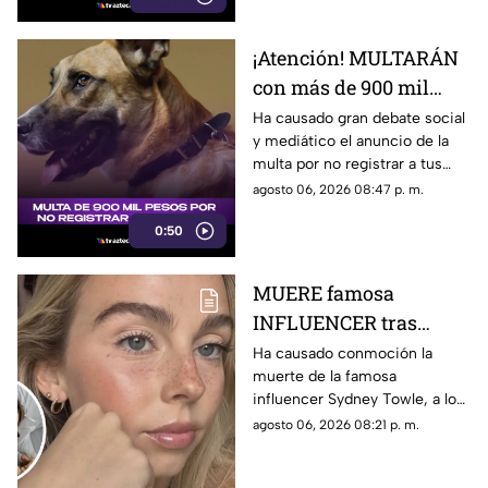
¡Atención! MULTARÁN
con más de 900 mil
pesos a todos los que
Ha causado gran debate social
y mediático el anuncio de la
no REGISTREN a sus
multa por no registrar a tus
MASCOTAS
mascotas, por lo que la
agosto 06, 2026 08:47 p. m.
sanción podría ser de hasta
0:50
900 mil pesos.
MUERE famosa
INFLUENCER tras
luchar contra INUSUAL
Ha causado conmoción la
muerte de la famosa
enfermedad
influencer Sydney Towle, a los
26 años, tras varios años de
agosto 06, 2026 08:21 p. m.
lucha contra una enfermedad
inusual. Aquí los detalles.