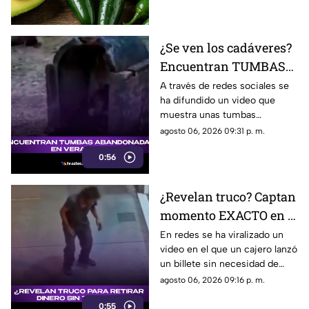
del chile jalapeño, tras un
brote de salmonela.
¿Se ven los cadáveres?
Encuentran TUMBAS
ABANDONADAS en
A través de redes sociales se
ha difundido un video que
Veracruz (+VIDEO)
muestra unas tumbas
abandonadas en Medellín de
agosto 06, 2026 09:31 p. m.
Bravo, en Veracruz. Te
0:56
contamos los detalles.
¿Revelan truco? Captan
momento EXACTO en el
que CAJERO LANZA
En redes se ha viralizado un
video en el que un cajero lanzó
BILLETE sin meter
un billete sin necesidad de
tarjeta
insertar una tarjeta. ¿Hay algún
agosto 06, 2026 09:16 p. m.
truco para eso?
0:55