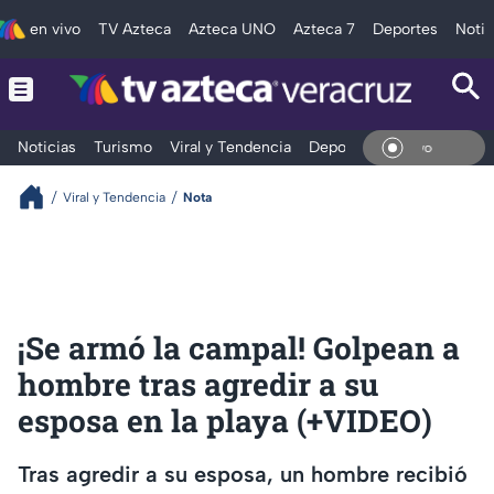
en vivo
TV Azteca
Azteca UNO
Azteca 7
Deportes
Notic
Noticias
Turismo
Viral y Tendencia
Deportes
Espectáculos
En Vi
Viral y Tendencia
Nota
¡Se armó la campal! Golpean a
hombre tras agredir a su
esposa en la playa (+VIDEO)
Tras agredir a su esposa, un hombre recibió