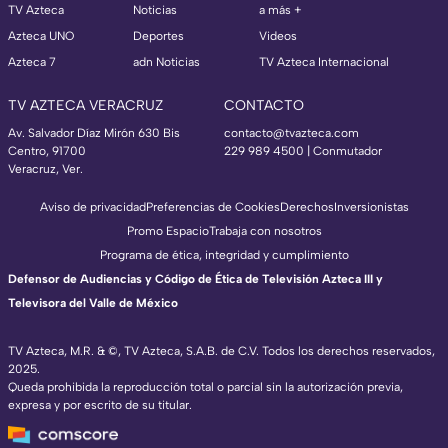
TV Azteca
Noticias
a más +
Azteca UNO
Deportes
Videos
Azteca 7
adn Noticias
TV Azteca Internacional
TV AZTECA VERACRUZ
CONTACTO
Av. Salvador Díaz Mirón 630 Bis
contacto@tvazteca.com
Centro, 91700
229 989 4500 | Conmutador
Veracruz, Ver.
Aviso de privacidad
Preferencias de Cookies
Derechos
Inversionistas
Promo Espacio
Trabaja con nosotros
Programa de ética, integridad y cumplimiento
Defensor de Audiencias y Código de Ética de Televisión Azteca III y
Televisora del Valle de México
TV Azteca, M.R. & ©, TV Azteca, S.A.B. de C.V. Todos los derechos reservados,
2025.
Queda prohibida la reproducción total o parcial sin la autorización previa,
expresa y por escrito de su titular.