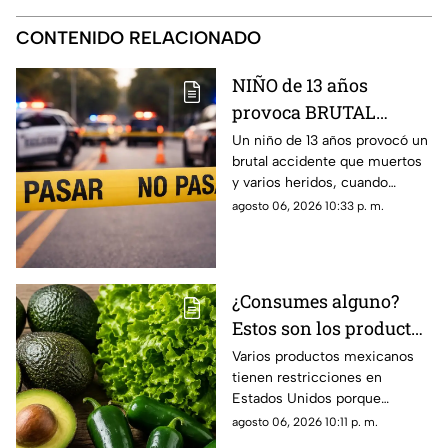
CONTENIDO RELACIONADO
NIÑO de 13 años
provoca BRUTAL
ACCIDENTE al conducir
Un niño de 13 años provocó un
brutal accidente que muertos
auto robado; hay
y varios heridos, cuando
muertos y heridos
manejaba un auto robado.
agosto 06, 2026 10:33 p. m.
¿Consumes alguno?
Estos son los productos
mexicanos con
Varios productos mexicanos
tienen restricciones en
RESTRICCIONES por
Estados Unidos porque
supuesto riesgo a la
algunos podrían representar
agosto 06, 2026 10:11 p. m.
salud
riesgo a la salud, como el caso